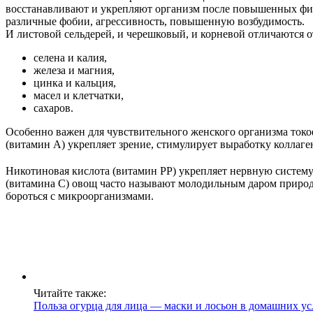
восстанавливают и укрепляют организм после повышенных физи
различные фобии, агрессивность, повышенную возбудимость.
И листовой сельдерей, и черешковый, и корневой отличаются 
селена и калия,
железа и магния,
цинка и кальция,
масел и клетчатки,
сахаров.
Особенно важен для чувствительного женского организма ток
(витамин A) укрепляет зрение, стимулирует выработку коллаге
Никотиновая кислота (витамин PP) укрепляет нервную систему
(витамина C) овощ часто называют молодильным даром природы
бороться с микроорганизмами.
Читайте также:
Польза огурца для лица — маски и лосьон в домашних у