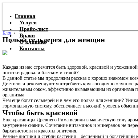
Главная
Услуги
Прайс-лист
Блог
›
Врачи
Польза сельдерея для женщин
О клинике
Контакты
Каждая из нас стремится быть здоровой, красивой и ухоженной
ноготки радовали блеском и силой?
В данной статье мы продолжим рассказ о хорошо знакомом всем
Диетологи рекомендуют употреблять круглогодично «лунное р
живительным соком, эффективно вымывающим из организма пр
организма.
Чем еще богат сельдерей и в чем его польза для женщин? Уни
гормональную систему, обеспечивает высокий уровень обменн
Чтобы быть красивой
Еще красавицы Древнего Рима верили в магическую силу арома
внутреннее сияние. Сочетание витаминов и минералов не пере
бархатистости и красоты эпителия.
Резные листики и стебли растения – бесценный и богатейший 