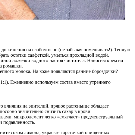
 до кипения на слабом огне (не забывая помешивать!). Теплую
брать остатки салфеткой, умыться прохладной водой.
йной ложечки водного настоя чистотела. Наносим крем на
ра ромашки.
теплого молока. На коже появляются ранние бороздочки?
1:1). Ежедневно используем состав вместо утреннего
о влияния на эпителий, пряное растеньице обладает
особно значительно снизить сахар в крови.
твами, микроэлемент легко «смягчает» предменструальный
и подавленность.
зните соком лимона, украсьте горсточкой очищенных