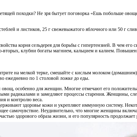
 летящей походки? Не зря бытует поговорка «Ешь побольше овоще
теблей и листиков, 25 г свежевыжатого яблочного или 50 г слив
ойства корня сельдерея для борьбы с гипертензией. В чем его 
-вторых, клубни богаты магнием, кальцием и калием. Повышенн
рите на мелкой терке, смешайте с кислым молоком (домашним).
во ежедневно по 1 столовой ложке до еды.
й овощ, особенно для женщин. Многие отмечают его положительн
ными радикалами и замедляют процессы старения. Женщины, сле
ия и контролю веса.
держивают здоровье кожи и укрепляют иммунную систему. Некот
бщее самочувствие. Неудивительно, что многие женщины включаю
частью здорового образа жизни, и его популярность продолжает 