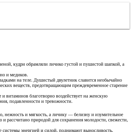
ченой, кудри обрамляли личико густой и пушистой шапкой, а
но и медиков.
ладками на теле. Душистый двулетник славится необычайно
ческих веществ, предотвращающим преждевременное старение
т и витаминов благотворно воздействует на женскую
ния, подавленности и тревожности.
, нежность и мягкость, а личику — белизну и изумительное
о и рассчитано природой для сохранения молодости, свежести,
се системы энергией и силой, поднимают выносливость,