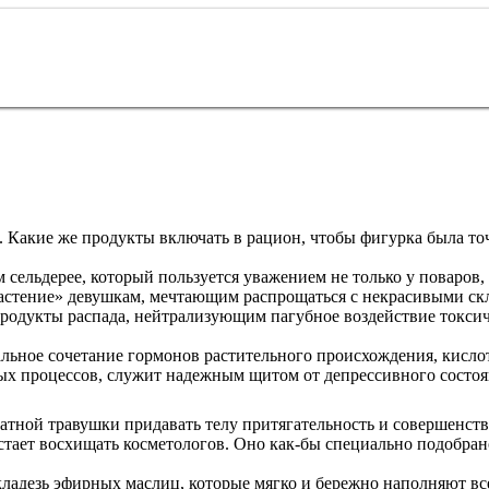
. Какие же продукты включать в рацион, чтобы фигурка была то
 сельдерее, который пользуется уважением не только у поваров, 
астение» девушкам, мечтающим распрощаться с некрасивыми ск
одукты распада, нейтрализующим пагубное воздействие токси
кальное сочетание гормонов растительного происхождения, кисло
ых процессов, служит надежным щитом от депрессивного состоя
тной травушки придавать телу притягательность и совершенство
стает восхищать косметологов. Оно как-бы специально подобран
кладезь эфирных маслиц, которые мягко и бережно наполняют в