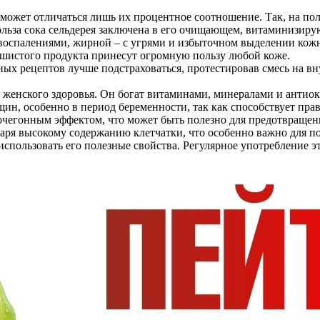
может отличаться лишь их процентное соотношение. Так, на пол
Польза сока сельдерея заключена в его очищающем, витаминизи
оспалениями, жирной – с угрями и избыточном выделении кожно
ушистого продукта принесут огромную пользу любой коже.
х рецептов лучше подстраховаться, протестировав смесь на внут
 женского здоровья. Он богат витаминами, минералами и антиок
ин, особенно в период беременности, так как способствует пра
очегонным эффектом, что может быть полезно для предотвращени
аря высокому содержанию клетчатки, что особенно важно для п
 использовать его полезные свойства. Регулярное употребление