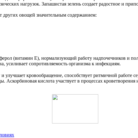
ческих нагрузок. Запашистая зелень создает радостное и прип
от других овощей значительным содержанием:
оферол (витамин E), нормализующий работу надпочечников и по
на, усиливает сопротивляемость организма к инфекциям.
 и улучшает кровообращение, способствует ритмичной работе с
. Аскорбиновая кислота участвует в процессах кроветворения и
словиях