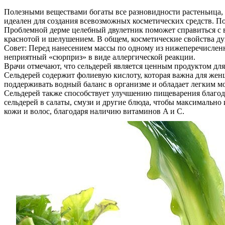
Полезными веществами богаты все разновидности растеньица, 
идеален для создания всевозможных косметических средств. 
Проблемной дерме целебный двулетник поможет справиться с в
краснотой и шелушением. В общем, косметические свойства д
Совет: Перед нанесением массы по одному из нижеперечисленны
неприятный «сюрприз» в виде аллергической реакции.
Врачи отмечают, что сельдерей является ценным продуктом для
Сельдерей содержит фолиевую кислоту, которая важна для женщ
поддерживать водный баланс в организме и обладает легким м
Сельдерей также способствует улучшению пищеварения благод
сельдерей в салаты, смузи и другие блюда, чтобы максимально
кожи и волос, благодаря наличию витаминов A и C.