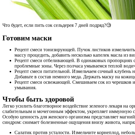
Что будет, если пить сок сельдерея 7 дней подряд?🧐
Готовим маски
Рецепт смеси тонизирующей. Пучок листиков измельчить в
массу процедить, добавить несколько капелек масла из в
Рецепт смеси отбеливающей. В одинаковых пропорциях с
проблемные зоны. Через полчаса умываемся теплой водич
Рецепт смеси питательной. Измельчаем сочный клубень н
Добавьте в состав немного меда. Держать маску на кожице
Рецепт смеси освежающей. Смешиваем сок из черешков и л
умывания.
Чтобы быть здоровой
Легко усилить благотворное воздействие зеленого лекаря на о
слабительным и мочегонным эффектом, укрепляет иммунную сист
Особую ценность для женского организма представляет магний
синдром: снимает болезненные ощущения внизу живота, напряже
Салатик против усталости. Измельчите корнеплод, небол