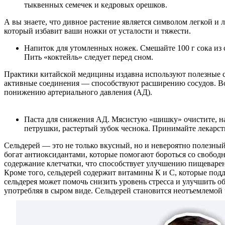
тыквенных семечек и кедровых орешков.
А вы знаете, что дивное растение является символом легкой и
который избавит ваши ножки от усталости и тяжести.
Напиток для утомленных ножек. Смешайте 100 г сока из с
Пить «коктейль» следует перед сном.
Практики китайской медицины издавна используют полезные св
активные соединения — способствуют расширению сосудов. Во
понижению артериального давления (АД).
Паста для снижения АД. Мясистую «шишку» очистите, нат
петрушки, растертый зубок чеснока. Принимайте лекарст
Сельдерей — это не только вкусный, но и невероятно полезны
богат антиоксидантами, которые помогают бороться со свобод
содержание клетчатки, что способствует улучшению пищеварен
Кроме того, сельдерей содержит витамины К и С, которые под
сельдерея может помочь снизить уровень стресса и улучшить о
употребляя в сыром виде. Сельдерей становится неотъемлемой 