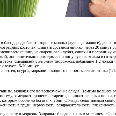
 блендере, добавить коровье молоко (лучше домашнее), довести
иноградных косточек. Смазать составом личико, через 20 минут у
мешиваем кашицу из сваренного клубня, сливки и половинку ча
кой, дополнительно проходимся по лицу кусочком льда из отва
а терке, смешиваем с жирным творожком, добавляем 1-2 ложки 
 следует 15-20 минут.
истьев, огурца, моркови и водного настоя тысячелистника (1:1:
рганизм, включая его во всевозможные блюда. Помимо волшебног
ему, замедляет процессы старения, очищает печень и почки, сп
, которым особенно богаты клубни. Обладая седативными свойс
нность в груди, нервозность, раздражительность, плаксивость 
ьшую репу и морковь. Заправьте блюдо льняным маслицем, сбры