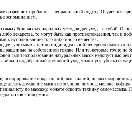
уже назревших проблем — неправильный подход. Огуречные сре
шь воспоминанием.
з самых безопасных народных методов для ухода за собой. Осно
а либо лекарства, то могут быть как противопоказания, так и п
ями к использованию того либо иного вещества.
дует учитывать, нет ли индивидуальной непереносимости к одн
 выращенные на собственной грядке. Или те, которые точно не
вой сыпи использование натуральных масок недопустимо без п
правильно подобранный домашний уход может усугубить ситуац
е, игнорирование покраснений, высыпаний, первых морщинок ус
аще делать домашние маски из огурцов, лимона, молока, кефира,
специалисту по массажу, можете освоить технику самомассажа. П
недостатков эпидермиса: