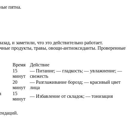
ные пятна.
ад, и заметили, что это действительно работает.
очные продукты, травы, овощи-антиоксиданты. Проверенные
Время
Действие
15
— Питание; — гладкость; — увлажнение; —
минут
свежесть
20
— Разглаживание борозд; — красивый цвет
минут
лица
а
15
— Избавление от складок; — тонизация
минут
ендаций.