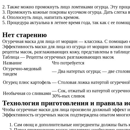
2. Также можно промокнуть лицо ломтиками огурца. Эту проц
3. Промокнуть кожные покровы кусочком огурца. Дать слегка 
4. Ополоснуть лицо, напитать кремом.
5. Процедура актуальна в летнее время года, так как с ее пом
Нет старению
Огуречная маска для лица от морщин — классика. С помощью ов
Эффективность маски для лица из огурца от морщин можно по
рецепты масок, разглаживающих кожу, представлены в таблице
Таблица — Рецепты огуречных разглаживающих масок
Название
Что потребуется
Огуречно-медовый
— Два натертых огурца; — две столов
тандем
Огурец плюс картофель
— Столовая ложка натертой огуречной
— Сок, отжатый из натертой огуречно
Необычная со сливками
30%-ных сливок
Технология приготовления и правила и
Чтобы огуречные маски для лица произвели должный эффект и 
Эффективность огуречных масок подтверждена опытом многи
Сам овощ и дополнительные ингредиенты должны быть ка
Перед применением маски эпидермис необходимо очистит