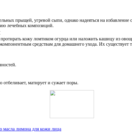
тельных прыщей, угревой сыпи, однако надеяться на избавление
нию лечебных композиций.
ы
 протирать кожу ломтиком огурца или наложить кашицу из овоща
компонентным средствам для домашнего ухода. Их существует так
нностей.
о отбеливает, матирует и сужает поры.
о масла лимона для кожи лица