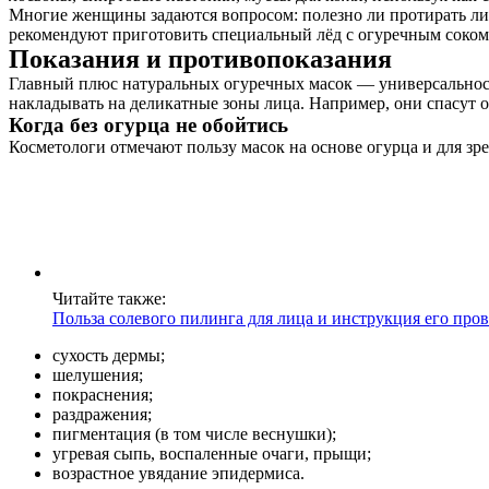
Многие женщины задаются вопросом: полезно ли протирать лицо
рекомендуют приготовить специальный лёд с огуречным соком –
Показания и противопоказания
Главный плюс натуральных огуречных масок — универсальност
накладывать на деликатные зоны лица. Например, они спасут от
Когда без огурца не обойтись
Косметологи отмечают пользу масок на основе огурца и для з
Читайте также:
Польза солевого пилинга для лица и инструкция его про
сухость дермы;
шелушения;
покраснения;
раздражения;
пигментация (в том числе веснушки);
угревая сыпь, воспаленные очаги, прыщи;
возрастное увядание эпидермиса.