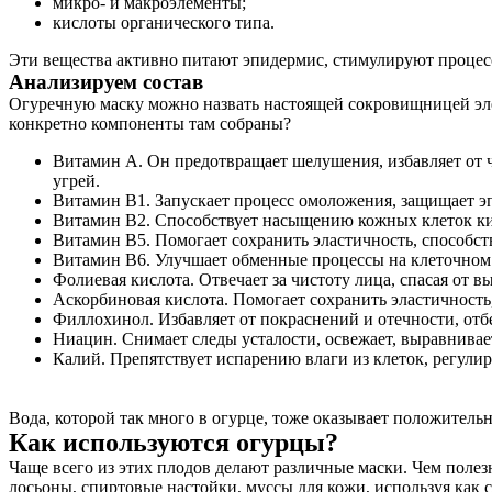
микро- и макроэлементы;
кислоты органического типа.
Эти вещества активно питают эпидермис, стимулируют процесс
Анализируем состав
Огуречную маску можно назвать настоящей сокровищницей эле
конкретно компоненты там собраны?
Витамин А. Он предотвращает шелушения, избавляет от ч
угрей.
Витамин В1. Запускает процесс омоложения, защищает эп
Витамин В2. Способствует насыщению кожных клеток кис
Витамин В5. Помогает сохранить эластичность, способс
Витамин В6. Улучшает обменные процессы на клеточном 
Фолиевая кислота. Отвечает за чистоту лица, спасая от 
Аскорбиновая кислота. Помогает сохранить эластичност
Филлохинол. Избавляет от покраснений и отечности, отб
Ниацин. Снимает следы усталости, освежает, выравнивает
Калий. Препятствует испарению влаги из клеток, регули
Вода, которой так много в огурце, тоже оказывает положител
Как используются огурцы?
Чаще всего из этих плодов делают различные маски. Чем полезн
лосьоны, спиртовые настойки, муссы для кожи, используя как со