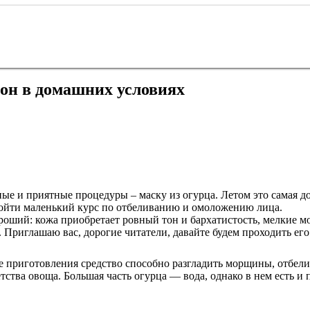
ьон в домашних условиях
ные и приятные процедуры – маску из огурца. Летом это самая до
ройти маленький курс по отбеливанию и омоложению лица.
ороший: кожа приобретает ровный тон и бархатистость, мелкие 
 Приглашаю вас, дорогие читатели, давайте будем проходить его
е приготовления средство способно разгладить морщины, отбели
ства овоща. Большая часть огурца — вода, однако в нем есть и 