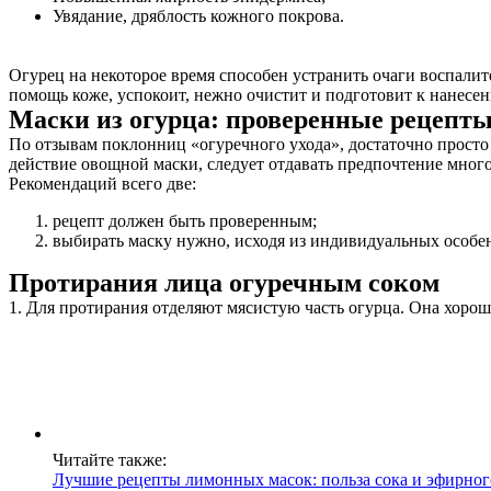
Увядание, дряблость кожного покрова.
Огурец на некоторое время способен устранить очаги воспали
помощь коже, успокоит, нежно очистит и подготовит к нанесе
Маски из огурца: проверенные рецепт
По отзывам поклонниц «огуречного ухода», достаточно просто
действие овощной маски, следует отдавать предпочтение много
Рекомендаций всего две:
рецепт должен быть проверенным;
выбирать маску нужно, исходя из индивидуальных особе
Протирания лица огуречным соком
1. Для протирания отделяют мясистую часть огурца. Она хорош
Читайте также:
Лучшие рецепты лимонных масок: польза сока и эфирног