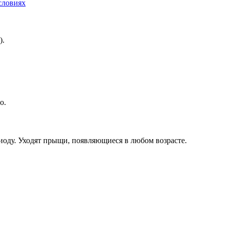
словиях
).
о.
иоду. Уходят прыщи, появляющиеся в любом возрасте.