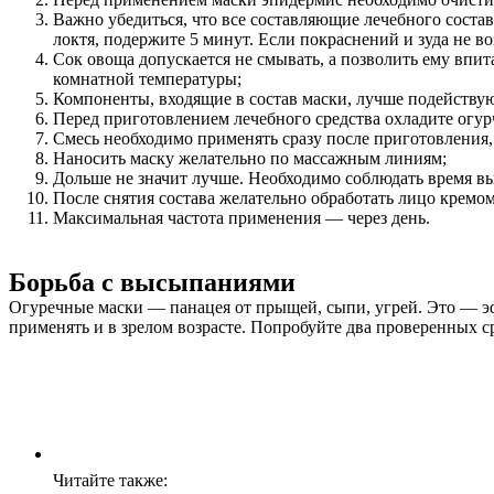
Важно убедиться, что все составляющие лечебного соста
локтя, подержите 5 минут. Если покраснений и зуда не в
Сок овоща допускается не смывать, а позволить ему впи
комнатной температуры;
Компоненты, входящие в состав маски, лучше подействую
Перед приготовлением лечебного средства охладите огу
Смесь необходимо применять сразу после приготовления,
Наносить маску желательно по массажным линиям;
Дольше не значит лучше. Необходимо соблюдать время в
После снятия состава желательно обработать лицо кремо
Максимальная частота применения — через день.
Борьба с высыпаниями
Огуречные маски — панацея от прыщей, сыпи, угрей. Это — 
применять и в зрелом возрасте. Попробуйте два проверенных ср
Читайте также: