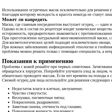
Использование огуречных масок исключительно для решения 
благодаря которому молодость и красота никогда не станут ли
Может ли навредить
Маски, где главным ингредиентом выступает огурец, — один и
Однако если в состав по рецептуре входят химические веществ
осторожность, предварительно знакомиться с противопоказани
При приготовлении натуральной многокомпонентной маски, сле
Для косметологических целей подходят исключительно овощи,
При кожных заболеваниях инфекционной этиологии и гнойнико
проблемы можно решить только с помощью специалиста, а не
Показания к применению
Проблемы с кожей решайте при первых симптомах. Затягивани
обращаться к хирургии. Попробуйте улучшить уход за лицом, ч
обязательно проводите массаж. Если нет времени на походы к 
Свежий огурец для лица используйте для решения следующих 
Недостаток влаги в клетках, шелушение;
Чувство стянутости;
Веснушки, пигментные пятна;
Покраснения, раздражение;
Заметная синева, отечность под глазами;
Повышенная жирность эпидермиса;