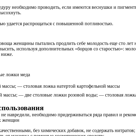
едуру необходимо проводить, если имеются веснушки и пигмент
высохнуть.
ощью удается распрощаться с повышенной потливостью.
оща женщины пытались продлить себе молодость еще сто лет наз
высить, используя дополнительных «борцов со старостью»: мол
 ниже.
ые ложки меда
 массы; — столовая ложка натертой картофельной массы
й массы; — две столовые ложки розовой воды; — столовая ложк
спользования
не навредили, необходимо придерживаться ряда правил и реком
х женщин
чественными, без химических добавок, не содержать нитратов;
ь от макияжа с помощью косметических средств;