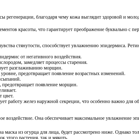
ы регенерации, благодаря чему кожа выглядит здоровой и моло
ментов красоты, что гарантирует преображение буквально с пе
увства стянутости, способствует увлажнению эпидермиса. Ретин
идермис от негативного воздействия.
лородом, замедляет процессы старения.
твует разглаживанию морщин.
уровне, предотвращает появление возрастных изменений.
высыпаний.
ь, предотвращает появление морщин.
еливает.
 цвет.
рует работу желез наружной секреции, что особенно важно для 
ьное воздействие. Она обеспечивает максимальное увлажнение э
а маска из огурца для лица, будет рассмотрено ниже. Однако то
к этого растения, так и мякоть.