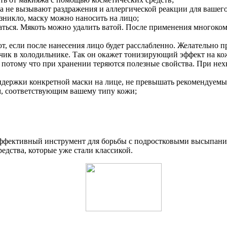
ва не вызывают раздражения и аллергической реакции для вашег
озникло, маску можно наносить на лицо;
таться. Мякоть можно удалить ватой. После применения многоко
т, если после нанесения лицо будет расслабленно. Желательно п
рчик в холодильнике. Так он окажет тонизирующий эффект на к
 потому что при хранении теряются полезные свойства. При нех
ыдержки конкретной маски на лице, не превышать рекомендуемы
м, соответствующим вашему типу кожи;
эффективный инструмент для борьбы с подростковыми высыпания
едства, которые уже стали классикой.