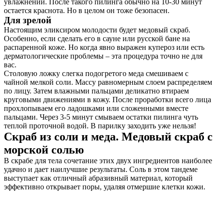
увлажнении. После такого пилинга обычно на 10-30 минут
остается краснота. Но в целом он тоже безопасен.
Для зрелой
Настоящим эликсиром молодости будет медовый скраб.
Особенно, если сделать его в сауне или русской бане на
распаренной коже. Но когда явно выражен купероз или есть
дерматологические проблемы – эта процедура точно не для
вас.
Столовую ложку слегка подогретого меда смешиваем с
чайной мелкой соли. Массу равномерным слоем распределяем
по лицу. Затем влажными пальцами деликатно втираем
круговыми движениями в кожу. После проработки всего лица
прохлопываем его ладошками или сложенными вместе
пальцами. Через 3-5 минут смываем остатки пилинга чуть
теплой проточной водой. В парилку заходить уже нельзя!
Скраб из соли и меда. Медовый скраб с
морской солью
В скрабе для тела сочетание этих двух ингредиентов наиболее
удачно и дает наилучшие результаты. Соль в этом тандеме
выступает как отличный абразивный материал, который
эффективно открывает поры, удаляя отмершие клетки кожи.