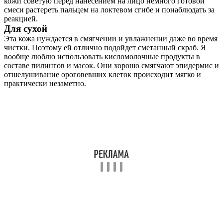
кожи советую перед нанесением на лицо немного готовой
смеси растереть пальцем на локтевом сгибе и понаблюдать за
реакцией.
Для сухой
Эта кожа нуждается в смягчении и увлажнении даже во время
чистки. Поэтому ей отлично подойдет сметанный скраб. Я
вообще люблю использовать кисломолочные продукты в
составе пилингов и масок. Они хорошо смягчают эпидермис и
отшелушивание ороговевших клеток происходит мягко и
практически незаметно.