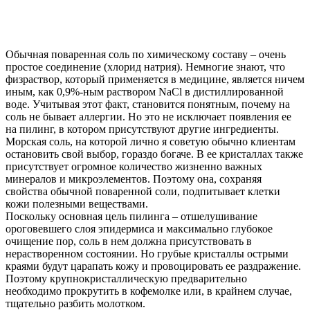
Обычная поваренная соль по химическому составу – очень
простое соединение (хлорид натрия). Немногие знают, что
физраствор, который применяется в медицине, является ничем
иным, как 0,9%-ным раствором NaCl в дистиллированной
воде. Учитывая этот факт, становится понятным, почему на
соль не бывает аллергии. Но это не исключает появления ее
на пилинг, в котором присутствуют другие ингредиенты.
Морская соль, на которой лично я советую обычно клиентам
остановить свой выбор, гораздо богаче. В ее кристаллах также
присутствует огромное количество жизненно важных
минералов и микроэлементов. Поэтому она, сохраняя
свойства обычной поваренной соли, подпитывает клетки
кожи полезными веществами.
Поскольку основная цель пилинга – отшелушивание
ороговевшего слоя эпидермиса и максимально глубокое
очищение пор, соль в нем должна присутствовать в
нерастворенном состоянии. Но грубые кристаллы острыми
краями будут царапать кожу и провоцировать ее раздражение.
Поэтому крупнокристаллическую предварительно
необходимо прокрутить в кофемолке или, в крайнем случае,
тщательно разбить молотком.