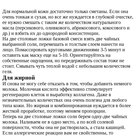
Для нормальной кожи достаточно только сметаны. Если она
очень тонкая и сухая, но все же нуждается в глубокой очистке,
ее нужно смешать с таким же количеством натурального
масла (персикового, оливкового, абрикосового, кокосового и
др.) и взбить их до однородной консистенции.
На две столовые ложки базовой смеси взять две чайных
выбранной соли, перемешать и толстым слоем нанести на
лицо. Помассировать круговыми движениями 3-5 минут и
оставить как маску еще на 5-10. Ориентируйтесь на
собственные ощущения, но передерживать состав тоже не
стоит. Смывать чуть теплой водой с небольшим количеством
геля.
Для жирной
И снова не могу себе отказать в том, чтобы добавить немного
молока. Молочная кислота эффективно стимулирует
регенерацию клеток и выработку коллагена. Даже в
незначительных количествах она очень полезна для любого
типа кожи. Но жирная и комбинированная нуждается в более
жесткой проработке, поэтому меняем пропорции.
Теперь на две столовые ложки соли берем одну-две чайных
молока. Наливаем не в одно место, а по всей солевой
поверхности, чтобы она не растворилась, а стала кашицей.
Если аллергические реакции вам не свойственны, то