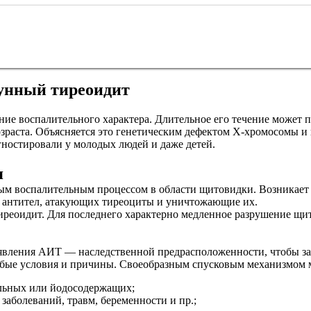
мунный тиреоидит
ие воспалительного характера. Длительное его течение может 
озраста. Объясняется это генетическим дефектом Х-хромосомы 
агностировали у молодых людей и даже детей.
я
м воспалительным процессом в области щитовидки. Возникает 
о антител, атакующих тиреоциты и уничтожающие их.
реоидит. Для последнего характерно медленное разрушение щит
вления АИТ — наследственной предрасположенности, чтобы зап
собые условия и причины. Своеобразным спусковым механизмом 
льных или йодосодержащих;
заболеваний, травм, беременности и пр.;