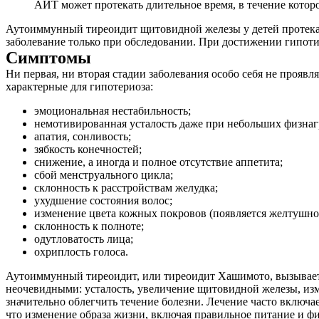
АИТ может протекать длительное время, в течение которо
Аутоиммунный тиреоидит щитовидной железы у детей протекае
заболевание только при обследовании. При достижении гипотир
Симптомы
Ни первая, ни вторая стадии заболевания особо себя не проя
характерные для гипотериоза:
эмоциональная нестабильность;
немотивированная усталость даже при небольших физнаг
апатия, сонливость;
зябкость конечностей;
снижение, а иногда и полное отсутствие аппетита;
сбой менструального цикла;
склонность к расстройствам желудка;
ухудшение состояния волос;
изменение цвета кожных покровов (появляется желтушнос
склонность к полноте;
одутловатость лица;
охриплость голоса.
Аутоиммунный тиреоидит, или тиреоидит Хашимото, вызывает 
неочевидными: усталость, увеличение щитовидной железы, изме
значительно облегчить течение болезни. Лечение часто включ
что изменение образа жизни, включая правильное питание и ф