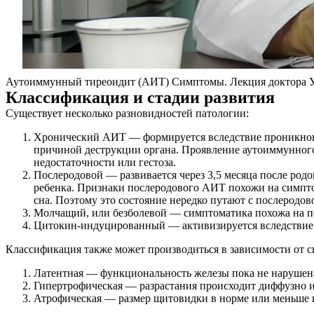
Аутоиммунный тиреоидит (АИТ) Симптомы. Лекция доктора 
Классификация и стадии развития
Существует несколько разновидностей патологии:
Хронический АИТ — формируется вследствие проникнове
причиной деструкции органа. Проявление аутоиммунног
недостаточности или гестоза.
Послеродовой — развивается через 3,5 месяца после ро
ребенка. Признаки послеродового АИТ похожи на симптом
сна. Поэтому это состояние нередко путают с послеродов
Молчащий, или безболевой — симптоматика похожа на пос
Цитокин-индуцированный — активизируется вследствие 
Классификация также может производиться в зависимости от 
Латентная — функциональность железы пока не нарушена
Гипертрофическая — разрастания происходит диффузно ил
Атрофическая — размер щитовидки в норме или меньше 