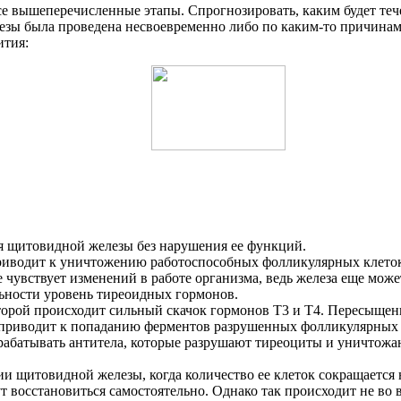
все вышеперечисленные этапы. Спрогнозировать, каким будет теч
ы была проведена несвоевременно либо по каким-то причинам о
ития:
я щитовидной железы без нарушения ее функций.
иводит к уничтожению работоспособных фолликулярных клеток,
 чувствует изменений в работе организма, ведь железа еще може
ьности уровень тиреоидных гормонов.
оторой происходит сильный скачок гормонов Т3 и Т4. Пересыщ
 приводит к попаданию ферментов разрушенных фолликулярных к
абатывать антитела, которые разрушают тиреоциты и уничтожаю
 щитовидной железы, когда количество ее клеток сокращается 
т восстановиться самостоятельно. Однако так происходит не во 