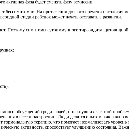
го активная фаза будет сменять фазу ремиссии.
т бессимптомно. На протяжении долгого времени патология мож
еоидной стадии ребенок может начать отставать в развитии.
вляют. Поэтому симптомы аутоиммунного тиреоидита щитовидной
рузках;
ть);
много обсуждений среди людей, столкнувшихся с этой проблем
нения в весе и настроении. Люди делятся опытом, как важно во
ает гормональную терапию, что помогает нормализовать уровен
изическую активность, способствует улучшению состояния. Важн