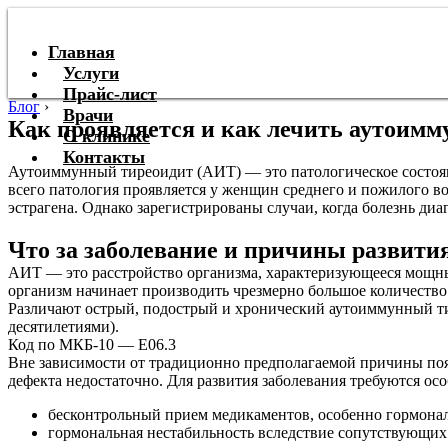
Главная
Услуги
Прайс-лист
Блог
›
Врачи
Как проявляется и как лечить аутоим
О клинике
Контакты
Аутоиммунный тиреоидит (АИТ) — это патологическое состоян
всего патология проявляется у женщин среднего и пожилого в
эстрагена. Однако зарегистрированы случаи, когда болезнь ди
Что за заболевание и причины развити
АИТ — это расстройство организма, характеризующееся мощны
организм начинает производить чрезмерно большое количеств
Различают острый, подострый и хронический аутоиммунный ти
десятилетиями).
Код по МКБ-10 — Е06.3
Вне зависимости от традиционно предполагаемой причины поя
дефекта недостаточно. Для развития заболевания требуются о
бесконтрольный прием медикаментов, особенно гормона
гормональная нестабильность вследствие сопутствующих 