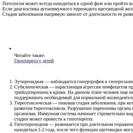
Патология может всегда находиться в одной фазе или пройти 
Если диагностика аутоиммунного тиреоидита щитовидной желез
Стадия заболевания напрямую зависит от длительности ее разв
Читайте также:
Гипотиреоз у детей
Эутиреоидная — наблюдается гипертрофия и гиперплази
Субклиническая — нарастающая агрессия лимфоцитов пр
трийодтиронина в крови. На данном этапе человек еще не
поддерживать необходимый для нормальной жизнедеятел
Тиреотоксическая — пиковая стадия заболевания, при к
развития тиреотоксикоза. Разрушение паренхимы органа
организма. Иммунная система начинает стремительно выр
стадии может привести к гипотиреозу.
Гипотиреоидная — развивается при длительном поражении
находиться 1-2 года, после чего функции щитовидки могу