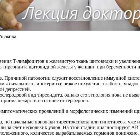
Ушакова
ния Т-лимфоцитов в железистую ткань щитовидки и увеличения 
о тиреоидита щитовидной железы у женщин при беременности н
дов. Причиной патологии служит восстановление иммунной систе
ы начального гипотериоза: резкое похудение, слабость, упадок
ой депрессией.
леродовой вид тиреоидита, однако его этиология пока не выяв
приема лекарств на основе интерферона.
симптоматических проявлений и морфологических изменений щи
, но начальные признаки тиреотоксикоза или гипотиреоза уже 
и за счет нескольких узлов. На этой стадии диагностируют АИТ
положенного, количество вырабатываемых гормонов понижено.