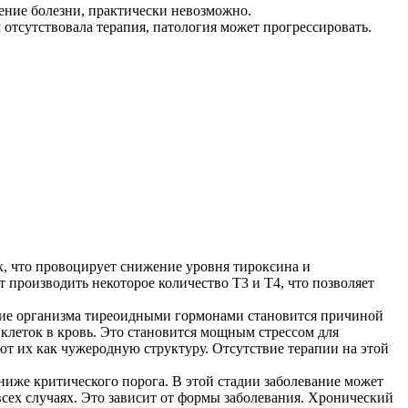
ение болезни, практически невозможно.
тсутствовала терапия, патология может прогрессировать.
 что провоцирует снижение уровня тироксина и
т производить некоторое количество Т3 и Т4, что позволяет
ение организма тиреоидными гормонами становится причиной
леток в кровь. Это становится мощным стрессом для
т их как чужеродную структуру. Отсутствие терапии на этой
ниже критического порога. В этой стадии заболевание может
всех случаях. Это зависит от формы заболевания. Хронический