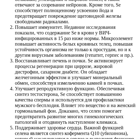
отвечают за созревание нейронов. Кроме того, Se
способствует полноценному усвоению йода и
предотвращает повреждение щитовидной железы
свободными радикалами.
Повышает иммунитет. Недавние исследования
показали, что содержание Se в крови у ВИЧ-
инфицированных в 15 раз ниже нормы. Микроэлемент
повышает активность белых кровяных телец, повышая
устойчивость организма не только к простудам, но и к
другим вирусным заболеваниям (гепатит, герпес и пр.).
Восстанавливает печень и почки. Se активизирует
процессы регенерации при циррозе, жировой
дистрофии, сахарном диабете. Он обладает
желчегонным эффектом и улучшает минеральный
обмен, способствуя измельчению камней в почках.
Улучшает репродуктивную функцию. Обеспечивая
синтез тестостерона, Se способствует повышению
качества спермы и используется для профилактики
мужского бесплодия. Влияет это вещество и на женский
гормональный фон. Доказано, что селен помогает
предотвратить развитие многих гинекологических
патологий и отодвинуть наступление климакса.
Поддерживает здоровье сердца. Важной функцией
селена является синтез кофермента Q10 (убихинона),
который накапливается в сердце и выполняет функцию