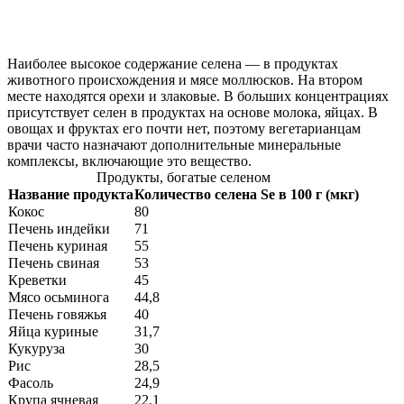
Наиболее высокое содержание селена — в продуктах
животного происхождения и мясе моллюсков. На втором
месте находятся орехи и злаковые. В больших концентрациях
присутствует селен в продуктах на основе молока, яйцах. В
овощах и фруктах его почти нет, поэтому вегетарианцам
врачи часто назначают дополнительные минеральные
комплексы, включающие это вещество.
Продукты, богатые селеном
Название продукта
Количество селена Se в 100 г (мкг)
Кокос
80
Печень индейки
71
Печень куриная
55
Печень свиная
53
Креветки
45
Мясо осьминога
44,8
Печень говяжья
40
Яйца куриные
31,7
Кукуруза
30
Рис
28,5
Фасоль
24,9
Крупа ячневая
22,1