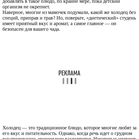
добавлять в такое блюдо, по крайне мере, пока детский
организм не окрепнет.
Наверное, многие из мамочек подумали, какой же холодец без
специй, приправ и трав? Но, поверьте, «диетический» студень
имеет приятный вкус и аромат, а самое главное — он
безопасен для вашего чада.
Холодец — это традиционное блюдо, которое многие любят за
его вкус и питательность. Однако, когда речь идет о грудном
вскармливании, мнения мам разделяются. Некоторые считают,