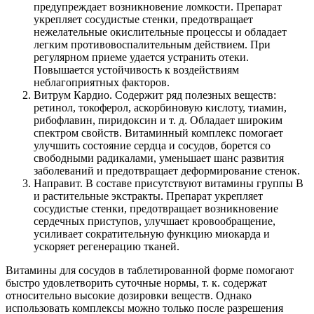
предупреждает возникновение ломкости. Препарат
укрепляет сосудистые стенки, предотвращает
нежелательные окислительные процессы и обладает
легким противовоспалительным действием. При
регулярном приеме удается устранить отеки.
Повышается устойчивость к воздействиям
неблагоприятных факторов.
Витрум Кардио. Содержит ряд полезных веществ:
ретинол, токоферол, аскорбиновую кислоту, тиамин,
рибофлавин, пиридоксин и т. д. Обладает широким
спектром свойств. Витаминный комплекс помогает
улучшить состояние сердца и сосудов, борется со
свободными радикалами, уменьшает шанс развития
заболеваний и предотвращает деформирование стенок.
Направит. В составе присутствуют витамины группы B
и растительные экстракты. Препарат укрепляет
сосудистые стенки, предотвращает возникновение
сердечных приступов, улучшает кровообращение,
усиливает сократительную функцию миокарда и
ускоряет регенерацию тканей.
Витамины для сосудов в таблетированной форме помогают
быстро удовлетворить суточные нормы, т. к. содержат
относительно высокие дозировки веществ. Однако
использовать комплексы можно только после разрешения