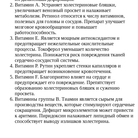
Витамин A. Устраняет холестериновые бляшки,
увеличивает венозный просвет и налаживает
метаболизм. Ретинол относится к числу витаминов,
полезных для головы и сосудов. Препарат улучшает
мозговое кровообращение и повышает
работоспособность.
Витамин E. Является мощным антиоксидантом и
предотвращает нежелательные окислительные
процессы. Токоферол уменьшает количество
холестерина. Понижается риск повреждения тканей
сердечно-сосудистой системы.
Витамин P. Рутин укрепляет стенки капилляров и
предотвращает возникновение кровотечения.
Витамин F. Благоприятно влияет на сердце и
предупреждает его повреждение. Препятствует
образованию холестериновых бляшек и сужению
просвета.
Витамины группы B. Тиамин является сырьем для
производства веществ, которые стимулируют сердечные
сокращения. Дефицит микроэлементов может привести
к аритмии. Пиридоксин налаживает липидный обмен и
способствует выводу излишков холестерина.