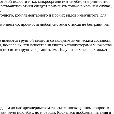
отовой полости и т.д. микроорганизмы-симбионты ревностно
араты-антибиотики следует применять только в крайнем случае,
.
точного, комплементарного и прочих видов иммунитета, для
к известно, прочность любой системы отнюдь не безгранична.
не являются группой веществ со сходным химическим составом.
о, во-первых, эти вещества являются катализаторами множества
ем не синтезируются организмом. Получить их человек может
шедшем до нас древнеримском трактате, посвященном вопросам
чевичную похлебку, но и овощи. Коснулась проблема питания и