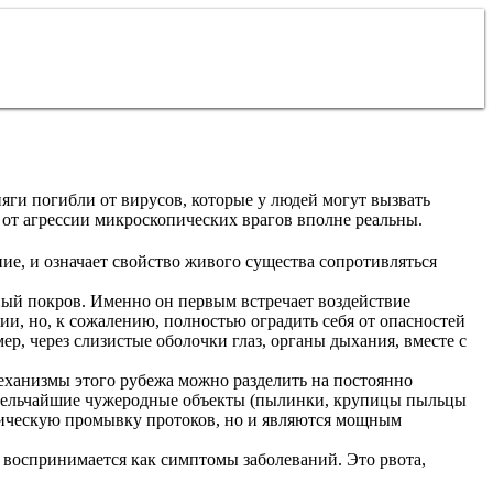
яги погибли от вирусов, которые у людей могут вызвать
 от агрессии микроскопических врагов вполне реальны.
ние, и означает свойство живого существа сопротивляться
ый покров. Именно он первым встречает воздействие
, но, к сожалению, полностью оградить себя от опасностей
р, через слизистые оболочки глаз, органы дыхания, вместе с
еханизмы этого рубежа можно разделить на постоянно
 мельчайшие чужеродные объекты (пылинки, крупицы пыльцы
ханическую промывку протоков, но и являются мощным
 воспринимается как симптомы заболеваний. Это рвота,