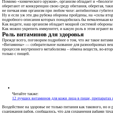
Помимо «химического оружия», организм обладает и «биологи
оберегают от конкуренции свою среду обитания, оберегая, таки
не пичкая ими организм при любом чихе: антибиотики губитель
Ну и если уж эти два рубежа обороны пройдены, на «силы вто
подробного описания которых понадобилась бы немаленькая к
Как видите, наш организм обладает мощной системой обороны 
Как можно укрепить иммунитет, и какую роль в этом играют 
Роль витаминов для здоровья
Прежде всего, поговорим подробнее о том, что же такое витам
«Витамины» — собирательное название для разнообразных вещес
процессов внутреннего метаболизма – обмена веществ, во-втор
только с пищей.
Читайте также:
12 лучших витаминов для кожи лица в пище, препаратах 
Воздействие на здоровье не только питания как такового, но 
содержания рабов, сообщалось, что для сохранения рабами тру