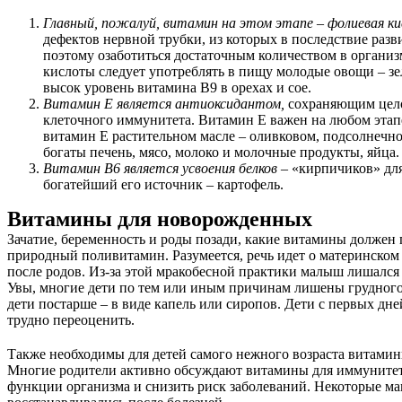
Главный, пожалуй, витамин на этом этапе – фолиевая к
дефектов нервной трубки, из которых в последствие раз
поэтому озаботиться достаточным количеством в органи
кислоты следует употреблять в пищу молодые овощи – зеле
высок уровень витамина В9 в орехах и сое.
Витамин Е является антиоксидантом,
сохраняющим цело
клеточного иммунитета. Витамин Е важен на любом этапе 
витамин Е растительном масле – оливковом, подсолнечно
богаты печень, мясо, молоко и молочные продукты, яйца.
Витамин В6 является усвоения белков
– «кирпичиков» для
богатейший его источник – картофель.
Витамины для новорожденных
Зачатие, беременность и роды позади, какие витамины должен
природный поливитамин. Разумеется, речь идет о материнском
после родов. Из-за этой мракобесной практики малыш лишалс
Увы, многие дети по тем или иным причинам лишены грудного 
дети постарше – в виде капель или сиропов. Дети с первых д
трудно переоценить.
Также необходимы для детей самого нежного возраста витамины
Многие родители активно обсуждают витамины для иммунитета 
функции организма и снизить риск заболеваний. Некоторые ма