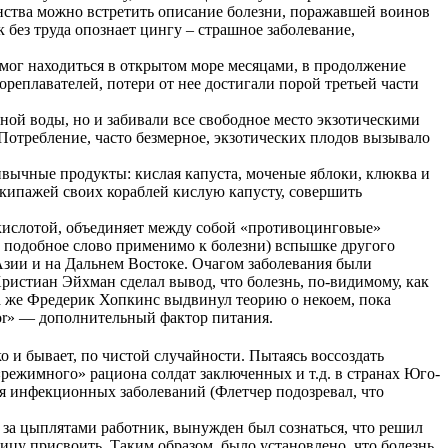
инства можно встретить описание болезни, поражавшей воинов
без труда опознает цингу – страшное заболевание,
 мог находиться в открытом море месяцами, в продолжение
еплавателей, потери от нее достигали порой третьей части
ной воды, но и забивали все свободное место экзотическими
Потребление, часто безмерное, экзотических плодов вызывало
ривычные продукты: кислая капуста, моченые яблоки, клюква и
 экипажей своих кораблей кислую капусту, совершить
кислотой, объединяет между собой «противоцинговые»
 подобное слово применимо к болезни) вспышке другого
Азии и на Дальнем Востоке. Очагом заболевания были
ристиан Эйхман сделал вывод, что болезнь, по-видимому, как
да же Фредерик Хопкинс выдвинул теорию о некоем, пока
ctor» — дополнительный фактор питания.
о и бывает, по чистой случайности. Пытаясь воссоздать
ежимного» рациона солдат заключенных и т.д. в странах Юго-
ия инфекционных заболеваний (Флетчер подозревал, что
 за цыплятами работник, вынужден был сознаться, что решил
цу присвоить. Таким образом, было установлено, что болезнь