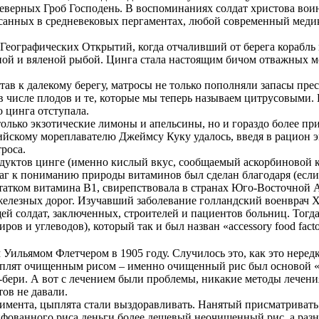
неверных Гроб Господень. В воспоминаниях солдат христова во
санных в средневековых пергаментах, любой современный медик 
 Географических Открытий, когда отчаливший от берега корабль
й и вяленой рыбой. Цинга стала настоящим бичом отважных мор
ав к далекому берегу, матросы не только пополняли запасы прес
числе плодов и те, которые мы теперь называем цитрусовыми. 
о цинга отступала.
только экзотические лимоны и апельсины, но и гораздо более п
нглийскому мореплавателю Джеймсу Куку удалось, введя в рацион
роса.
дуктов цинге (именно кислый вкус, сообщаемый аскорбиновой 
аг к пониманию природы витаминов был сделан благодаря (если
статком витамина В1, свирепствовала в странах Юго-Восточной 
железных дорог. Изучавший заболевание голландский военврач Х
ищей солдат, заключенных, строителей и пациентов больниц. Тог
ров и углеводов), который так и был назван «accessory food fa
Уильямом Флетчером в 1905 году. Случилось это, как это нередк
ыплят очищенным рисом – именно очищенный рис был основой «р
-бери. А вот с лечением были проблемы, никакие методы лечен
тов не давали.
римента, цыплята стали выздоравливать. Нанятый присматривать
фованного риса деньги более дешевый неочищенный рис, а разни