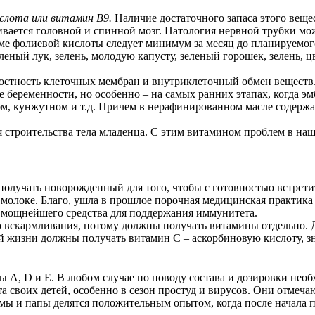
ислота или витамин В9.
Наличие достаточного запаса этого веще
вивается головной и спинной мозг. Патология нервной трубки мо
зме фолиевой кислоты следует минимум за месяц до планируемог
ный лук, зелень, молодую капусту, зеленый горошек, зелень, цв
стность клеточных мембран и внутриклеточный обмен веществ.
беременности, но особенно – на самых ранних этапах, когда эм
м, кунжутном и т.д. Причем в нерафинированном масле содержа
 строительства тела младенца. С этим витамином проблем в наш
 получать новорожденный для того, чтобы с готовностью встрет
 молоке. Благо, ушла в прошлое порочная медицинская практика
я мощнейшего средства для поддержания иммунитета.
вскармливания, потому должны получать витамины отдельно. Де
ней жизни должны получать витамин С – аскорбиновую кислоту, 
 А, D и Е. В любом случае по поводу состава и дозировки необ
своих детей, особенно в сезон простуд и вирусов. Они отмечаю
мы и папы делятся положительным опытом, когда после начала п