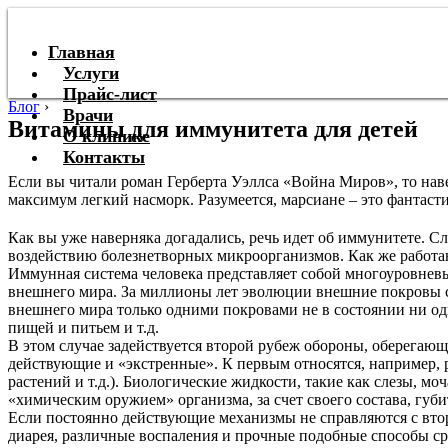
Главная
Услуги
Прайс-лист
Блог
›
Врачи
Витамины для иммунитета для детей
О клинике
Контакты
Если вы читали роман Герберта Уэллса «Война Миров», то наве
максимум легкий насморк. Разумеется, марсиане – это фантаст
Как вы уже наверняка догадались, речь идет об иммунитете. С
воздействию болезнетворных микроорганизмов. Как же работ
Иммунная система человека представляет собой многоуровне
внешнего мира. За миллионы лет эволюции внешние покровы ст
внешнего мира только одними покровами не в состоянии ни оди
пищей и питьем и т.д.
В этом случае задействуется второй рубеж обороны, оберега
действующие и «экстренные». К первым относятся, например
растений и т.д.). Биологические жидкости, такие как слезы, 
«химическим оружием» организма, за счет своего состава, губ
Если постоянно действующие механизмы не справляются с втор
диарея, различные воспаления и прочные подобные способы ср