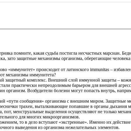
рняка помните, какая судьба постигла несчастных марсиан. Бедн
ика, зато защитные механизмы организма, оберегающие человека
лово «иммунитет» происходит от латинского immunitas – избавле
ают механизмы иммунитета?
вый защитный комплекс. Внешний слой иммунной защиты – кожн
али практически непреодолимым барьером для внешней агрессии
н организм. Возбудители болезни могут попасть внутрь, наприме
ющий «пути сообщения» организма с внешним миром. Защитные м
, реснички трахеи, выталкивающие попавшие в органы дыхания
моча, пот, менструальные выделения осуществляют не только ме
ительного для многих микроорганизмов.
жением, то в дело вступают «экстренные». Именно их действие
очного выведения из организма нежелательных элементов.