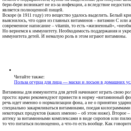
бери-бери возникает не из-за инфекции, а вследствие недостатк
является полноценной пищей.
Вскоре (в 1911 году) это вещество удалось выделить. Белый кр
выяснилось, что один из главных витаминов – витамин С или а
современное написание – vitamin, то есть «жизненный», «необ
Но вернемся к иммунитету. Необходимость поддержания и укреп
иммунитета детей. И немалую роль в этом играют витамины.
Читайте также:
Польза огурца для лица — маски и лосьон в домашних у
Витамины для иммунитета для детей начинают играть свою роль 
просто: врачи рекомендуют привести в норму «витаминный фон
речь идет именно о нормализации фона, а не о принятии ударн
специально закармливаться витаминами, поедая килограммами 
некоторых продуктов (каких именно – об этом ниже). Второе –
аптеку за витаминными комплексами в виде сиропов или пилюл
то что питаться полноценно, а что-то есть вообще. Как говорит