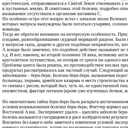
крестоносцев, отправлявшихся к Святой Земле отвоевывать у 
в пустынных землях. В симптомах этой болезни, подробно опи
вызываемое отсутствием в организме витамина С.
Но особенно остро этот вопрос встал с началом эпохи Великих
которых матросы вынуждены были питаться сухарями, солонино
команды.
Тогда же обратили внимание на интересную особенность. Прист
плодами, разнообразившими скудный моряцкий рацион. Были в 
у матросов сыпь, диарею и другие подобные неприятности, зат
А вскоре было замечено, что подобное действие оказывают не 
т.д. И вот, наконец, во второй половине 18 века, великому а
кругосветное путешествие, не потеряв от цинги ни единого мат
Проблема цинги была решена, но противодействие кислых про
продукты) рассматривалось как частный случай. Следующий ш
заболевания – бери-бери. Болезнь бери-бери, вызываемая недо
больницы, тюрьмы, армейские казармы и места строительства 
то связана с рисом, который был, чуть ли, не единственной п
неизвестном, факторе питания (кроме уже изученных белков, жи
Но окончательно тайна бери-бери была раскрыта англичанином 
условия возникновения болезни бери-бери, Флетчер кормил ц
Восточной Азии. Эксперимент удался – цыплята заболели бери
болезнь вызывается гнездящимся в рисе возбудителем) результа
Внезапно без какого-либо заметного изменения условий экспе
немного подзаработать, купив на выделенные для покупки шли