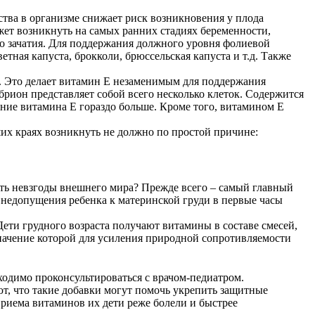
ства в организме снижает риск возникновения у плода
жет возникнуть на самых ранних стадиях беременности,
о зачатия. Для поддержания должного уровня фолиевой
етная капуста, брокколи, брюссельская капуста и т.д. Также
 Это делает витамин Е незаменимым для поддержания
брион представляет собой всего несколько клеток. Содержится
ние витамина Е гораздо больше. Кроме того, витамином Е
их краях возникнуть не должно по простой причине:
ить невзгоды внешнего мира? Прежде всего – самый главный
 недопущения ребенка к материнской груди в первые часы
ти грудного возраста получают витамины в составе смесей,
значение которой для усиления природной сопротивляемости
ходимо проконсультироваться с врачом-педиатром.
т, что такие добавки могут помочь укрепить защитные
риема витаминов их дети реже болели и быстрее