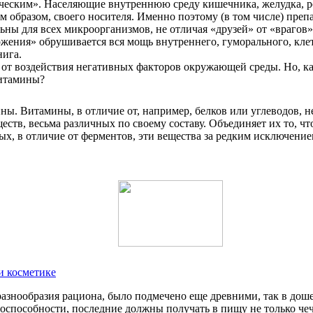
ческим». Населяющие внутреннюю среду кишечника, желудка, р
м образом, своего носителя. Именно поэтому (в том числе) преп
ны для всех микроорганизмов, не отличая «друзей» от «врагов»
ржения» обрушивается вся мощь внутреннего, гуморального, кле
нига.
от воздействия негативных факторов окружающей среды. Но, ка
витамины?
ины. Витамины, в отличие от, например, белков или углеводов, 
тв, весьма различных по своему составу. Объединяет их то, чт
ых, в отличие от ферментов, эти вещества за редким исключени
и косметике
и разнообразия рациона, было подмечено еще древними, так в до
доспособности, последние должны получать в пищу не только че