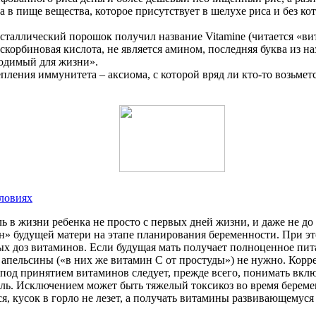
а в пище вещества, которое присутствует в шелухе риса и без ко
исталлический порошок получил название Vitamine (читается «ви
скорбиновая кислота, не является амином, последняя буква из н
ходимый для жизни».
ления иммунитета – аксиома, с которой вряд ли кто-то возьмет
словиях
в жизни ребенка не просто с первых дней жизни, и даже не до р
» будущей матери на этапе планирования беременности. При это
ых доз витаминов. Если будущая мать получает полноценное пит
апельсины («в них же витамин С от простуды») не нужно. Корре
 под принятием витаминов следует, прежде всего, понимать вкл
ь. Исключением может быть тяжелый токсикоз во время беременн
ся, кусок в горло не лезет, а получать витамины развивающемуся 