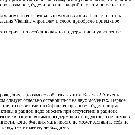
торого сам рис, будучи вполне калорийным, тем не менее, не
тамайн»), то есть буквально «амин жизни». После того как
азвания Vitamine «пропала» и слово приобрело привычное
ся спорить, но особенно важно поддержание и укрепление
ождения, а до самого события зачатия. Как так? А очень
м следует отдельно остановиться на двух моментах. Первое –
ание, то и «витаминный фон» ее организма будет в норме,
ктивы в рацион надо вносить при отсутствии в рационе
ючение в рацион витаминосодержащих продуктов, а не поход в
ости, когда будущая мать просто не может заставить себя не
плоду, тем не менее, необходимо.