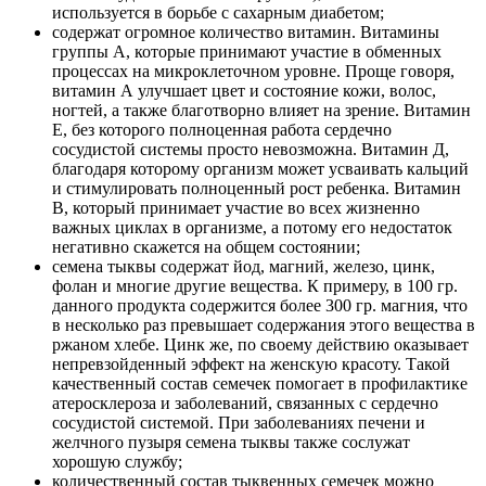
используется в борьбе с сахарным диабетом;
содержат огромное количество витамин. Витамины
группы А, которые принимают участие в обменных
процессах на микроклеточном уровне. Проще говоря,
витамин А улучшает цвет и состояние кожи, волос,
ногтей, а также благотворно влияет на зрение. Витамин
Е, без которого полноценная работа сердечно
сосудистой системы просто невозможна. Витамин Д,
благодаря которому организм может усваивать кальций
и стимулировать полноценный рост ребенка. Витамин
В, который принимает участие во всех жизненно
важных циклах в организме, а потому его недостаток
негативно скажется на общем состоянии;
семена тыквы содержат йод, магний, железо, цинк,
фолан и многие другие вещества. К примеру, в 100 гр.
данного продукта содержится более 300 гр. магния, что
в несколько раз превышает содержания этого вещества в
ржаном хлебе. Цинк же, по своему действию оказывает
непревзойденный эффект на женскую красоту. Такой
качественный состав семечек помогает в профилактике
атеросклероза и заболеваний, связанных с сердечно
сосудистой системой. При заболеваниях печени и
желчного пузыря семена тыквы также сослужат
хорошую службу;
количественный состав тыквенных семечек можно