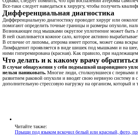
Однако, следует помнить, что при воспалении атеромы самолече
Все-таки следует наведаться к хирургу, чтобы получить квал
Дифференциальная диагностика
Дифференциальную диагностику проводит хирург или онколог.
помогают определить точные границы и размеры опухоли, нали
Возникающее под мышками округлое уплотнение может быть лип
В ней скапливается кожное сало, которое активно вырабатыва
В отличие от липомы, атерома имеет проток, может сама вскры
Лимфаденит проявляется в виде шишек под мышками и на шее,
ними гиперемирована (красная). Как правило, при надлежащем
Что делать и к какому врачу обратитьс
В случае обнаружения у себя подмышкой шаровидного упло
нельзя паниковать.
Многие люди, столкнувшиеся с первыми п
развитием раковой опухоли и вводят свою нервную систему в с
дополнительную стрессовую нагрузку на организм, который и 
Читайте также:
Прыщи под языком вскочил белый или красный, фото, п