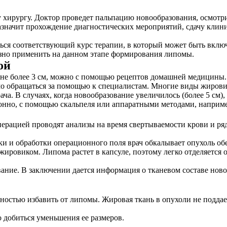
у хирургу. Доктор проведет пальпацию новообразования, осмот
назначит прохождение диагностических мероприятий, сдачу клин
ься соответствующий курс терапии, в который может быть вклю
разно применить на данном этапе формирования липомы.
ой
не более 3 см, можно с помощью рецептов домашней медицины. 
о обращаться за помощью к специалистам. Многие виды жировик
а. В случаях, когда новообразование увеличилось (более 5 см)
онно, с помощью скальпеля или аппаратными методами, наприме
перацией проводят анализы на время свертываемости крови и р
вки и обработки операционного поля врач обкалывает опухоль 
жировиком. Липома растет в капсуле, поэтому легко отделяется 
ание. В заключении дается информация о тканевом составе ново
лностью избавить от липомы. Жировая ткань в опухоли не подд
 добиться уменьшения ее размеров.