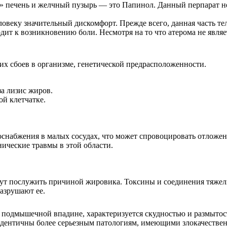
 печень и желчный пузырь — это Папинол. Данный перпарат не п
овеку значительный дискомфорт. Прежде всего, данная часть тел
ит к возникновению боли. Несмотря на то что атерома не являе
х сбоев в организме, генетической предрасположенности.
за лизис жиров.
й клетчатке.
набжения в малых сосудах, что может спровоцировать отложени
ические травмы в этой области.
огут послужить причиной жировика. Токсины и соединения тяже
азрушают ее.
 подмышечной впадине, характеризуется скудностью и размытос
 идентичны более серьезным патологиям, имеющими злокачеств