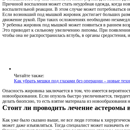
Причиной воспаления может стать неудобная одежда, когда но
воспалительной реакции. В этом случае может потребоваться 
Если возникший под мышкой жировик достигает больших разме
движение рукой. При таких осложнениях необходимо незамедл
У ребенка жировик под мышкой может появиться в раннем возр
Это приводит к сильному увеличению липомы. При появлении ш
чтобы она не распространилась вглубь, в органы средостения,
Читайте также:
Как убрать мешки под глазами без операции – новые тех
Опасность жировика заключается в том, что имеется вероятно
новообразования. Если опухоль быстро увеличивается, твердее
делать биопсию, то есть взятие материала из новообразования 
Стоит ли проводить лечение астеромы 
Как уже было сказано выше, не все люди готовы к хирургическ
может даже изъязвляться. Тогда специалист может назначить е