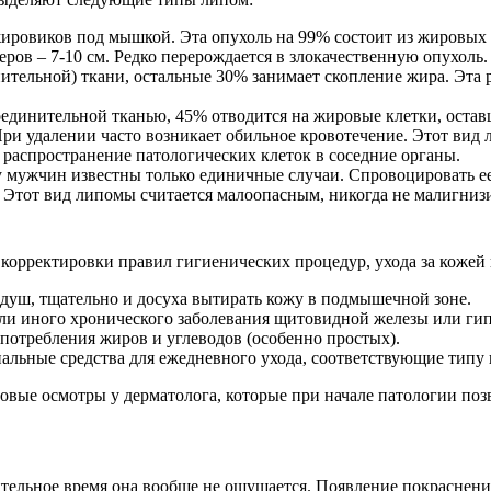
ировиков под мышкой. Эта опухоль на 99% состоит из жировых
ров – 7-10 см. Редко перерождается в злокачественную опухоль.
ительной) ткани, остальные 30% занимает скопление жира. Эта 
единительной тканью, 45% отводится на жировые клетки, остав
При удалении часто возникает обильное кровотечение. Этот вид
 распространение патологических клеток в соседние органы.
 мужчин известны только единичные случаи. Спровоцировать ее
Этот вид липомы считается малоопасным, никогда не малигнизи
орректировки правил гигиенических процедур, ухода за кожей и
душ, тщательно и досуха вытирать кожу в подмышечной зоне.
ли иного хронического заболевания щитовидной железы или гип
потребления жиров и углеводов (особенно простых).
альные средства для ежедневного ухода, соответствующие типу 
ые осмотры у дерматолога, которые при начале патологии позв
тельное время она вообще не ощущается. Появление покраснения