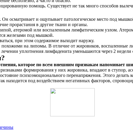
ние бесполезно, а часто и опасно.
ифицированную помощь. Существует не так много способов вылеч
 Он осматривает и ощупывает патологическое место под мышкой
чие прорастания в другие ткани и органы.
ой, атеромой или воспаленным лимфатическим узлом. Атерома –
ется железами под мышкой.
ваться, при этом содержимое выходит наружу.
 похожими на липомы. В отличие от жировиков, воспаленные л
 лечении уплотнения лимфаденита уменьшаются через 2 недели о
я?
тнения, которое по всем внешним признакам напоминает ши
ризнаками формирования у них жировика, впадают в ступор, а
остояние психоэмоционального перенапряжения. Этого делать кон
так находится под воздействием негативных факторов, спровоц
ричины