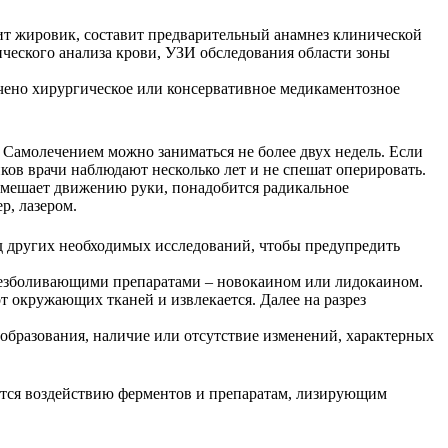
рит жировик, составит предварительный анамнез клинической
ического анализа крови, УЗИ обследования области зоны
чено хирургическое или консервативное медикаментозное
Самолечением можно заниматься не более двух недель. Если
ов врачи наблюдают несколько лет и не спешат оперировать.
, мешает движению руки, понадобится радикальное
р, лазером.
яд других необходимых исследований, чтобы предупредить
обезболивающими препаратами – новокаином или лидокаином.
от окружающих тканей и извлекается. Далее на разрез
образования, наличие или отсутствие изменений, характерных
ается воздействию ферментов и препаратам, лизирующим