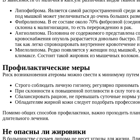
Липофиброма. Является самой распространенной среди ж
под мышкой может увеличиваться до очень больших разме
Фибролипома. В ее составе около 70% фиброзной (соедин
склонна к малигнизации, то есть перерождению в рак.
Ангиолипома. Половина ее содержимого представлена со
кровоснабжения опухоль разрастается довольно быстро. 
так как легко спровоцировать внутреннее кровотечение и
Миелолипома. Редко появляется у женщин под мышкой, у
климаксе. Состоит такой жировик из мышечных волокон. 
Профилактические меры
Риск возникновения атеромы можно свести к минимуму путем к
Строго соблюдать личную гигиену, регулярно принимать 
При склонности к повышенной потливости в силу того и
Сбалансировать рацион, не превышать суточные нормы у
Обладателям жирной кожи следует подобрать профессион
Помимо общих способов профилактики, важно проходить планов
длительного лечения.
Не опасны ли жировики
В большинстве случаев липома не несет угрозы для жизни. Дли