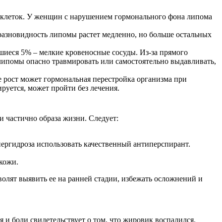
 клеток. У женщин с нарушением гормонального фона липома
разновидность липомы растет медленно, но больше остальных
шиеся 5% – мелкие кровеносные сосуды. Из-за прямого
 липомы опасно травмировать или самостоятельно выдавливать,
 рост может гормональная перестройка организма при
руется, может пройти без лечения.
 частично образа жизни. Следует:
ергидроза использовать качественный антиперспирант.
кожи.
олят выявить ее на ранней стадии, избежать осложнений и
 и боли свидетельствует о том, что жировик воспалился.