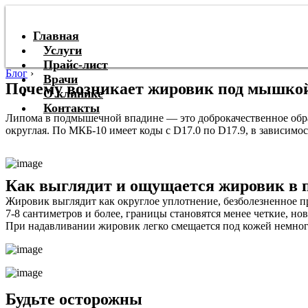
Главная
Услуги
Прайс-лист
Блог
›
Врачи
Почему возникает жировик под мышкой 
О клинике
Контакты
Липома в подмышечной впадине — это доброкачественное образ
округлая. По МКБ-10 имеет коды с D17.0 по D17.9, в зависимо
Как выглядит и ощущается жировик в
Жировик выглядит как округлое уплотнение, безболезненное п
7-8 сантиметров и более, границы становятся менее четкие, н
При надавливании жировик легко смещается под кожей немного 
Будьте осторожны