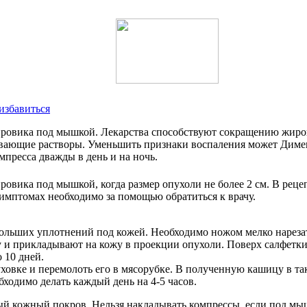
избавиться
ровика под мышкой. Лекарства способствуют сокращению жиров
ающие растворы. Уменьшить признаки воспаления может Димекс
пресса дважды в день и на ночь.
вика под мышкой, когда размер опухоли не более 2 см. В реце
имптомах необходимо за помощью обратиться к врачу.
больших уплотнений под кожей. Необходимо ножом мелко нарезать
и прикладывают на кожу в проекции опухоли. Поверх салфетки
 10 дней.
уховке и перемолоть его в мясорубке. В полученную кашицу в та
бходимо делать каждый день на 4-5 часов.
ый кожный покров. Нельзя накладывать компрессы, если под м