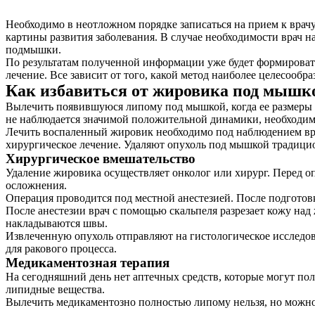
Необходимо в неотложном порядке записаться на прием к врач
картины развития заболевания. В случае необходимости врач 
подмышки.
По результатам полученной информации уже будет формироват
лечение. Все зависит от того, какой метод наиболее целесооб
Как избавиться от жировика под мышк
Вылечить появившуюся липому под мышкой, когда ее размеры 
не наблюдается значимой положительной динамики, необходим
Лечить воспаленный жировик необходимо под наблюдением врач
хирургическое лечение. Удаляют опухоль под мышкой традици
Хирургическое вмешательство
Удаление жировика осуществляет онколог или хирург. Перед о
осложнения.
Операция проводится под местной анестезией. После подгото
После анестезии врач с помощью скальпеля разрезает кожу над 
накладываются швы.
Извлеченную опухоль отправляют на гистологическое исследов
для ракового процесса.
Медикаментозная терапия
На сегодняшний день нет аптечных средств, которые могут по
липидные вещества.
Вылечить медикаментозно полностью липому нельзя, но можно