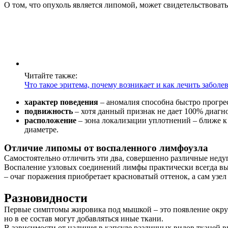
О том, что опухоль является липомой, может свидетельствовать
Читайте также:
Что такое эритема, почему возникает и как лечить забол
характер поведения
– аномалия способна быстро прогресс
подвижность
– хотя данный признак не дает 100% диаг
расположение
– зона локализации уплотнений – ближе к 
диаметре.
Отличие липомы от воспаленного лимфоузла
Самостоятельно отличить эти два, совершенно различные недуг
Воспаление узловых соединений лимфы практически всегда вы
– очаг поражения приобретает красноватый оттенок, а сам узел
Разновидности
Первые симптомы жировика под мышкой – это появление округ
но в ее состав могут добавляться иные ткани.
В зависимости от наличия в капсуле различных видов тканей