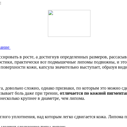
:
евание
ировать в росте, а достигнув определенных размеров, рассасыва
ностики, практически все подмышечные липомы подвижны, и эт
поверхности кожи, капсула значительно выступает, образуя види
а, довольно сложно, однако признаки, по которым это можно сде
зывает боль даже при трении,
отличается по кожной пигмента
 несколько крупнее в диаметре, чем липома.
лого уплотнения, над которым легко сдвигается кожа. Липома 
 выделяют следующие типы липом: