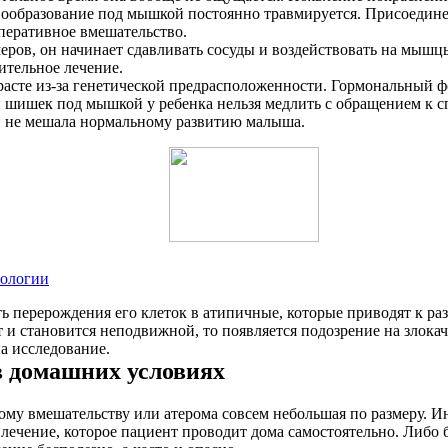
вообразование под мышкой постоянно травмируется. Присоедине
оперативное вмешательство.
ров, он начинает сдавливать сосуды и воздействовать на мышц
ительное лечение.
асте из-за генетической предрасположенности. Гормональный ф
ишек под мышкой у ребенка нельзя медлить с обращением к спе
 и не мешала нормальному развитию малыша.
нологии
сть перерождения его клеток в атипичные, которые приводят к р
т и становится неподвижной, то появляется подозрение на злок
на исследование.
в домашних условиях
ому вмешательству или атерома совсем небольшая по размеру. И
е лечение, которое пациент проводит дома самостоятельно. Либо