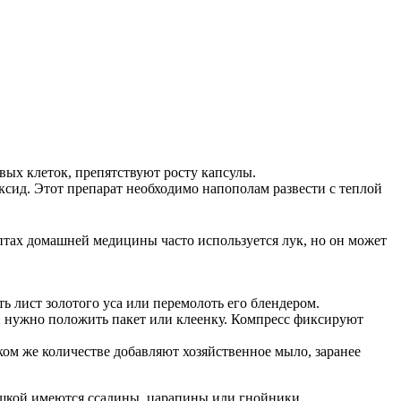
ых клеток, препятствуют росту капсулы.
ид. Этот препарат необходимо напополам развести с теплой
птах домашней медицины часто используется лук, но он может
 лист золотого уса или перемолоть его блендером.
 нужно положить пакет или клеенку. Компресс фиксируют
ком же количестве добавляют хозяйственное мыло, заранее
ышкой имеются ссадины, царапины или гнойники.