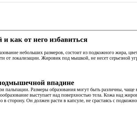
и как от него избавиться
ование небольших размеров, состоит из подкожного жира, цвет
сти от локализации. Жировик под мышкой, не несет серьезной у
 подмышечной впадине
ри пальпации. Размеры образования могут быть различны, чаще 
овообразование выступает над поверхностью тела. Кожа над жиро
в сторону. Он должен расти в капсуле, не срастаясь с подкожн