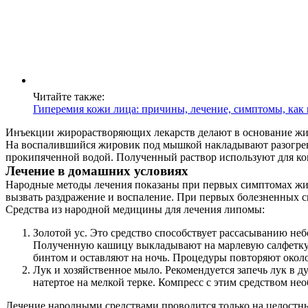
Читайте также:
Гиперемия кожи лица: причины, лечение, симптомы, как 
Инъекции жирорастворяющих лекарств делают в основание жи
На воспалившийся жировик под мышкой накладывают разогрев
прокипяченной водой. Полученный раствор используют для ком
Лечение в домашних условиях
Народные методы лечения показаны при первых симптомах жиро
вызвать раздражение и воспаление. При первых болезненных с
Средства из народной медицины для лечения липомы:
Золотой ус. Это средство способствует рассасыванию не
Полученную кашицу выкладывают на марлевую салфетку 
бинтом и оставляют на ночь. Процедуры повторяют около
Лук и хозяйственное мыло. Рекомендуется запечь лук в д
натертое на мелкой терке. Компресс с этим средством нео
Лечение народными средствами проводится только на целостн