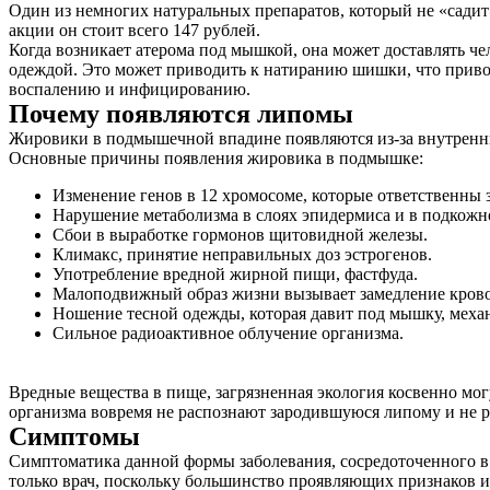
Один из немногих натуральных препаратов, который не «садит»
акции он стоит всего 147 рублей.
Когда возникает атерома под мышкой, она может доставлять чел
одеждой. Это может приводить к натиранию шишки, что привод
воспалению и инфицированию.
Почему появляются липомы
Жировики в подмышечной впадине появляются из-за внутренни
Основные причины появления жировика в подмышке:
Изменение генов в 12 хромосоме, которые ответственны 
Нарушение метаболизма в слоях эпидермиса и в подкожно
Сбои в выработке гормонов щитовидной железы.
Климакс, принятие неправильных доз эстрогенов.
Употребление вредной жирной пищи, фастфуда.
Малоподвижный образ жизни вызывает замедление кровос
Ношение тесной одежды, которая давит под мышку, механ
Сильное радиоактивное облучение организма.
Вредные вещества в пище, загрязненная экология косвенно м
организма вовремя не распознают зародившуюся липому и не р
Симптомы
Симптоматика данной формы заболевания, сосредоточенного в
только врач, поскольку большинство проявляющих признаков