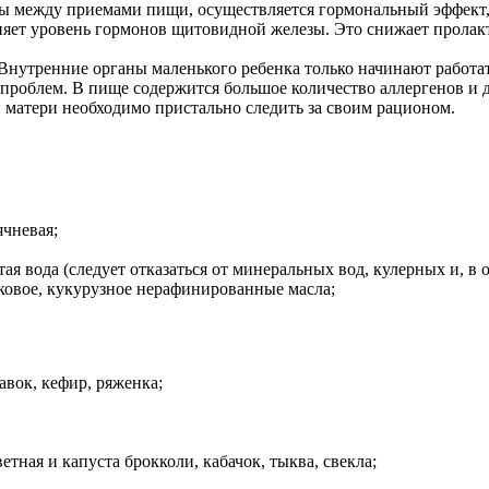
вы между приемами пищи, осуществляется гормональный эффект, 
лияет уровень гормонов щитовидной железы. Это снижает прола
Внутренние органы маленького ребенка только начинают работат
проблем. В пище содержится большое количество аллергенов и д
 матери необходимо пристально следить за своим рационом.
ячневая;
ая вода (следует отказаться от минеральных вод, кулерных и, в
вковое, кукурузное нерафинированные масла;
авок, кефир, ряженка;
тная и капуста брокколи, кабачок, тыква, свекла;