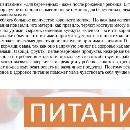
витамины «для беременных» даже после рождения ребенка. В так
бор лучше остановить именно на витаминах для беременных, че
рмящим мамам.
реблять большое количество коровьего молока. Но важным аспект
ания показали, что матери, как правило, теряют костную массу (
 йогуртами, сырами, семенами кунжута, зеленью – все это хоро
локе обычно этот витамин присутствует, хоть и в низких колич
тр может порекомендовать дополнительно принимать витамин D, 
кормящих мам, так как оно напрямую влияет на здоровье как ма
алами. Овощи, фрукты, цельнозерновые продукты, нежирные бе
ного потребления жидкости, поскольку это способствует вырабо
могут вызвать аллергические реакции у ребенка, таких как цит
ет по-разному реагировать на различные продукты. Поэтому рек
зное и здоровое питание поможет маме чувствовать себя лучш