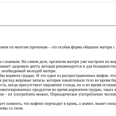
нием по многим причинам – это особая форма общение матери с
то сложным. На самом деле, организм матери уже настроен на вы
ажает здоровую диету, которая рекомендуется и для большинств
к необходимый молодой матери.
обы кормить грудью. И это один из распространенных мифов, чт
 в расход жировые запасы, которые накапливало тело во время 
ть, когда присутствует ощущение голода, но и во время останав
оматизированных продуктов во время кормления грудью, таких к
 – их употреблять можно. Периодическое употребление чеснока 
ет помнить, что кофеин переходит в кровь, а значит, может попа
емы со сном.