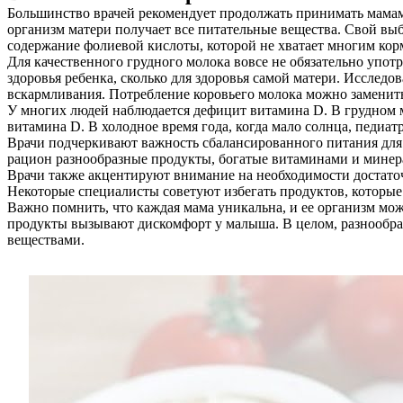
Большинство врачей рекомендует продолжать принимать мамам 
организм матери получает все питательные вещества. Свой вы
содержание фолиевой кислоты, которой не хватает многим ко
Для качественного грудного молока вовсе не обязательно упот
здоровья ребенка, сколько для здоровья самой матери. Исследов
вскармливания. Потребление коровьего молока можно заменить
У многих людей наблюдается дефицит витамина D. В грудном мо
витамина D. В холодное время года, когда мало солнца, педиа
Врачи подчеркивают важность сбалансированного питания для 
рацион разнообразные продукты, богатые витаминами и минер
Врачи также акцентируют внимание на необходимости достаточ
Некоторые специалисты советуют избегать продуктов, которые 
Важно помнить, что каждая мама уникальна, и ее организм мож
продукты вызывают дискомфорт у малыша. В целом, разнообра
веществами.