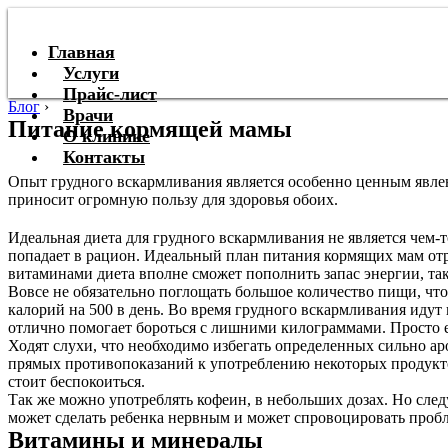
Главная
Услуги
Прайс-лист
Блог
›
Врачи
Питание кормящей мамы
О клинике
Контакты
Опыт грудного вскармливания является особенно ценным явле
приносит огромную пользу для здоровья обоих.
Идеальная диета для грудного вскармливания не является чем-
попадает в рацион. Идеальный план питания кормящих мам отр
витаминами диета вполне сможет пополнить запас энергии, та
Вовсе не обязательно поглощать большое количество пищи, чт
калорий на 500 в день. Во время грудного вскармливания идут
отлично помогает бороться с лишними килограммами. Просто ес
Ходят слухи, что необходимо избегать определенных сильно ар
прямых противопоказаний к употреблению некоторых продуктов
стоит беспокоиться.
Так же можно употреблять кофеин, в небольших дозах. Но следу
может сделать ребенка нервным и может спровоцировать пробл
Витамины и минералы