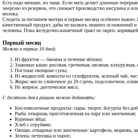
Есть надо меньше, но чаще. Если мать делает длинные переры
энергию из резервов, что снижает производство инсулина и в
молока.
Следить за питанием матери в первые месяца особенно важно. 
качественный продукт, дабы не вызвать лишних осложнений и 
человека. Пока желудочно-кишечный тракт не окреп, кормящей
Первый месяц
Можно в первые 10 дней:
Из фруктов — бананы и печеные яблоки;
Злаковые каши: рисовая, гречневая, овсяная, кукурузная, 
Постные овощные супы;
Из жидкостей: компоты из сухофруктов, зеленый чай, чист
Жиры: масло сливочное до 20 г/день, подсолнечное, оли
Не жирное, диетическое мясо;
С десятого дня в рацион можно добавлять:
Кисломолочные продукты: сыры, творог, йогурты без доб
Рыба: отварная, приготовленная на пару или запеченная;
Куриные яйца;
Хлеб с отрубями;
Овощи, отварные или запеченные: картофель, морковь, цве
Зелень: петрушка и укроп;