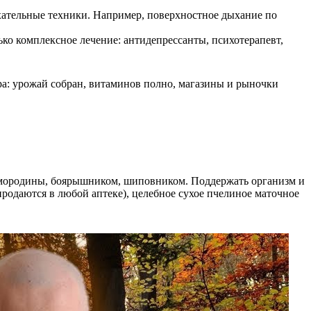
хательные техники. Например, поверхностное дыхание по
ько комплексное лечение: антидепрессанты, психотерапевт,
ра: урожай собран, витаминов полно, магазины и рыночки
-смородины, боярышником, шиповником. Поддержать организм и
родаются в любой аптеке), целебное сухое пчелиное маточное