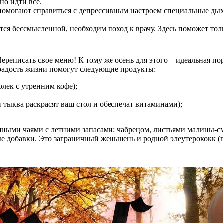
но идти все.
помогают справиться с депрессивным настроем специальные ды
тся бессмысленной, необходим поход к врачу. Здесь поможет тол
реписать свое меню! К тому же осень для этого – идеальная по
радость жизни помогут следующие продукты:
олек с утренним кофе);
и тыква раскрасят ваш стол и обеспечат витаминами);
авяными чаями с летними запасами: чабрецом, листьями малины
 добавки. Это заграничный женьшень и родной элеутерококк (п