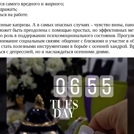
тся самого вредного и жирного;
дражать;
ся на работе.
инные капризы. А в самых опасных случаях – чувство вины, пани
ожет быть преодолена с помощью простых, но эффективных мето
ю роль в поддержании психоэмоционального состояния. Прогулки
 внимание социальным связям: общение с близкими и участие в
т стать полезными инструментами в борьбе с осенней хандрой. 
ся с депрессией, но и наслаждаться осенними днями.