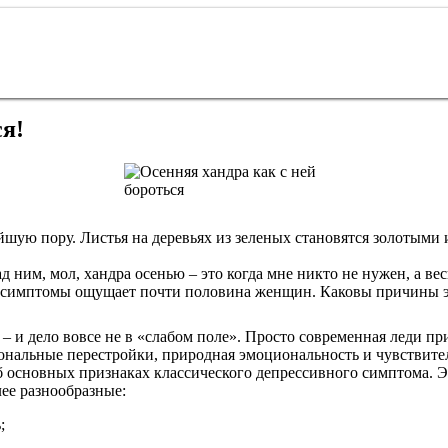
я!
йшую пору. Листья на деревьях из зеленых становятся золотыми
 ним, мол, хандра осенью – это когда мне никто не нужен, а вес
симптомы ощущает почти половина женщин. Каковы причины это
 и дело вовсе не в «слабом поле». Просто современная леди пр
рмональные перестройки, природная эмоциональность и чувствите
 основных признаках классического депрессивного симптома. Эт
ее разнообразные:
;