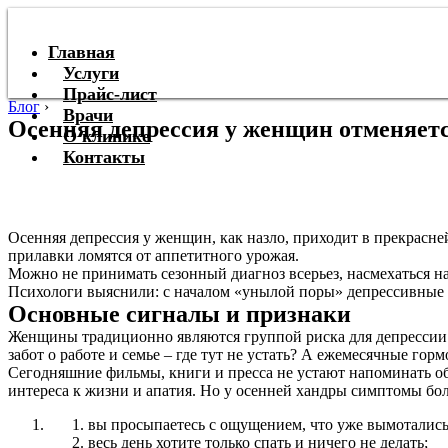
Главная
Услуги
Прайс-лист
Блог
›
Врачи
Осенняя депрессия у женщин отменяетс
О клинике
Контакты
Осенняя депрессия у женщин, как назло, приходит в прекрасне
прилавки ломятся от аппетитного урожая.
Можно не принимать сезонный диагноз всерьез, насмехаться над
Психологи выяснили: с началом «унылой поры» депрессивные 
Основные сигналы и признаки
Женщины традиционно являются группой риска для депрессии –
забот о работе и семье – где тут не устать? А ежемесячные го
Сегодняшние фильмы, книги и пресса не устают напоминать об
интереса к жизни и апатия. Но у осенней хандры симптомы бол
вы просыпаетесь с ощущением, что уже вымотались
весь день хотите только спать и ничего не делать;