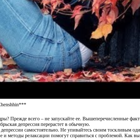
Zhenshhin***
ндры? Прежде всего – не запускайте ее. Вышеперечисленные фак
ябрьская депрессия перерастет в обычную.
 депрессии самостоятельно. Не упивайтесь своим тоскливым оди
 и методы релаксации помогут справиться с проблемой. Как вы 