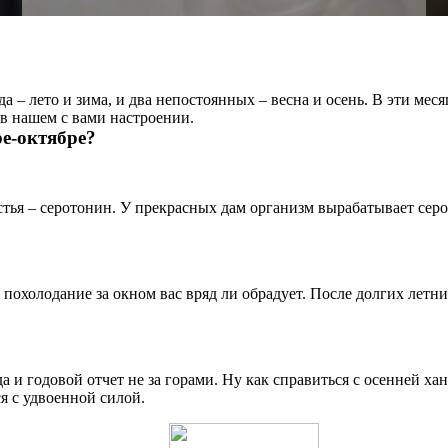
 – лето и зима, и два непостоянных – весна и осень. В эти меся
 в нашем с вами настроении.
ре-октябре?
астья – серотонин. У прекрасных дам организм вырабатывает сер
похолодание за окном вас вряд ли обрадует. После долгих летн
а и годовой отчет не за горами. Ну как справиться с осенней ха
я с удвоенной силой.