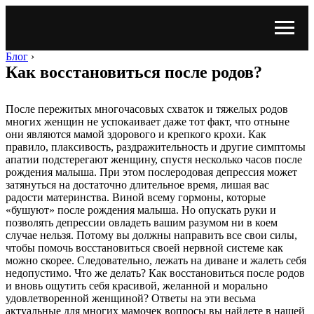
Блог
›
Как восстановиться после родов?
После пережитых многочасовых схваток и тяжелых родов
многих женщин не успокаивает даже тот факт, что отныне
они являются мамой здорового и крепкого крохи. Как
правило, плаксивость, раздражительность и другие симптомы
апатии подстерегают женщину, спустя несколько часов после
рождения малыша. При этом послеродовая депрессия может
затянуться на достаточно длительное время, лишая вас
радости материнства. Виной всему гормоны, которые
«бушуют» после рождения малыша. Но опускать руки и
позволять депрессии овладеть вашим разумом ни в коем
случае нельзя. Потому вы должны направить все свои силы,
чтобы помочь восстановиться своей нервной системе как
можно скорее. Следовательно, лежать на диване и жалеть себя
недопустимо. Что же делать? Как восстановиться после родов
и вновь ощутить себя красивой, желанной и морально
удовлетворенной женщиной? Ответы на эти весьма
актуальные для многих мамочек вопросы вы найдете в нашей