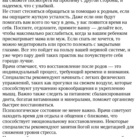
вы сможете посмотреть на проблему с другой стороны, и
надеемся, что с улыбкой.
Не стоит стесняться обращаться за помощью к родным, если
вы ощущаете жуткую усталость. Даже если они будут
помогать вам всего по часу в день, у вас появится время на
себя. Поспите, отдохните, примите ванну — делайте все,
чтобы максимально расслабиться, когда за вашим ребенком
присматривает мама или муж. Если спать не хочется, то
можно медитировать или просто полежать с закрытыми
глазами. Все это пойдет на пользу вашей нервной системе, и
уже через пару дней таких практик вы почувствуете себя
гораздо лучше.
Врачи отмечают, что восстановление после родов — это
индивидуальный процесс, требующий времени и внимания.
Специалисты рекомендуют начинать с легких физических
упражнений, таких как прогулки на свежем воздухе, которые
способствуют улучшению кровообращения и укреплению
мышц. Важно также следить за питанием: сбалансированная
диета, богатая витаминами и минералами, поможет организму
быстрее восстановиться.
Психологическое состояние не менее важно. Врачи советуют
находить время для отдыха и общения с близкими, что
способствует эмоциональному восстановлению. Некоторые
специалисты рекомендуют занятия йогой или медитацией для
снижения уровня стресса.