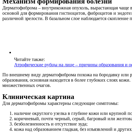
Механизм формирования болезни
Дерматофиброма – внутрикожная опухоль, вырастающая чаще в
основой для формирования гистиоцитов, фиброцитов и эндотел
различной зрелости. В базальном слое наблюдается скопление п
Читайте также:
Атрофические рубцы на лице – причины образования и 
По внешнему виду дерматофиброма похожа на бородавку или ро
образования, основная находится в более глубоких слоях кож
множественных очагов.
Клиническая картина
Для дерматофибромы характерны следующие симптомы:
наличие округлого узелка в глубине кожи или крупной п
коричневый, почти черный, серый, багровый или желтова
безболезненность и отсутствие зуда;
кожа над образованием гладкая, без изъязвлений и други