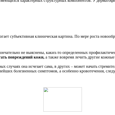
имеющихся характерных структурных компонентов. У дерматоф
гает субъективная клиническая картина. По мере роста новообр
ончательно не выяснены, каких-то определенных профилактиче
егать повреждений кожи,
а также вовремя лечить другие кожные 
ых случаях она исчезает сама, в других – может начать стремит
лейших болезненных симптомов, а особенно кровотечения, след