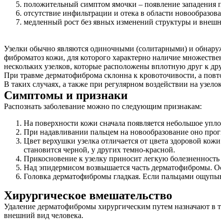
положительный симптом ямочки – появление западения 
отсутствие инфильтрации и отека в области новообразов
медленный рост без явных изменений структуры и внешн
Узелки обычно являются одиночными (солитарными) и обнаружи
фиброматоз кожи, для которого характерно наличие множеств
нескольких узелков, которые расположены вплотную друг к дру
При травме дерматофиброма склонна к кровоточивости, а повт
В таких случаях, а также при регулярном воздействии на узел
Симптомы и признаки
Распознать заболевание можно по следующим признакам:
На поверхности кожи сначала появляется небольшое уплот
При надавливании пальцем на новообразование оно прог
Цвет верхушки узелка отличается от цвета здоровой кожи
становится черной, у других темно-красной.
Прикосновение к узелку приносит легкую болезненность 
Над эпидермисом возвышается часть дерматофибромы. Ост
Головка дерматофибромы гладкая. Если пальцами ощупыва
Хирургическое вмешательство
Удаление дерматофибромы хирургическим путем назначают в те
внешний вид человека.