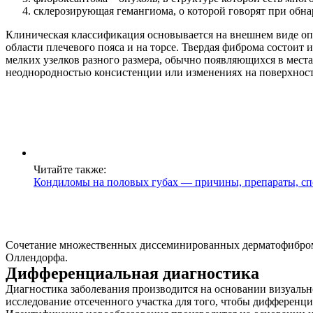
склерозирующая гемангиома, о которой говорят при обна
Клиническая классификация основывается на внешнем виде опу
области плечевого пояса и на торсе. Твердая фиброма состоит
мелких узелков разного размера, обычно появляющихся в мес
неоднородностью консистенции или изменениях на поверхност
Читайте также:
Кондиломы на половых губах — причины, препараты, сп
Сочетание множественных диссеминированных дерматофибром с
Оллендорфа.
Дифференциальная диагностика
Диагностика заболевания производится на основании визуальн
исследование отсеченного участка для того, чтобы дифферен