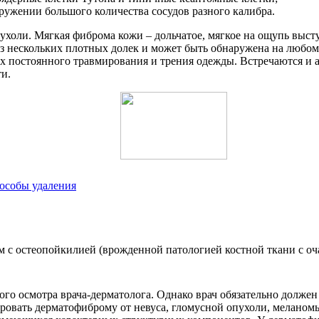
ружении большого количества сосудов разного калибра.
холи. Мягкая фиброма кожи – дольчатое, мягкое на ощупь выст
 из нескольких плотных долек и может быть обнаружена на любом
тах постоянного травмирования и трения одежды. Встречаются и
и.
особы удаления
 остеопойкилией (врожденной патологией костной ткани с оча
ого осмотра врача-дерматолога. Однако врач обязательно долже
цировать дерматофиброму от невуса, гломусной опухоли, мелан