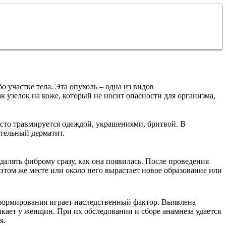
о участке тела. Эта опухоль – одна из видов
 узелок на коже, который не носит опасности для организма,
асто травмируется одеждой, украшениями, бритвой. В
ительный дерматит.
далять фиброму сразу, как она появилась. После проведения
 этом же месте или около него вырастает новое образование или
формирования играет наследственный фактор. Выявлена
никает у женщин. При их обследовании и сборе анамнеза удается
я.