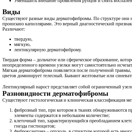
Уменьшить внешние проявления рубцов и снять воспален
Виды
Существуют разные виды дерматофибромы. По структуре они н
пронизано капиллярами. Это верный диагностический признак
Различают:
твердую,
мягкую,
лентикулярную дерматофиброму.
Твердая форма – дольчатое или сферическое образование, кото
неопределенного времени узелки могут самостоятельно исчезат
Мягкая дерматофиброма появляется после полученной травмы, р
цветов доминирует телесный. Бывают желтоватые или синеваты
Лентикулярный нарост представляет собой ограниченный узелок
Разновидности дерматофибромы
Существуют гистологическая и клиническая классификация ме
фиброзный тип, при котором в тканях обнаруживаются п
элементы содержатся в небольшом количестве;
клеточный тип, характеризующийся преобладанием клето
гнезда гистиоцитов;
фиброксантома – опухоль, в структуре которой есть мно