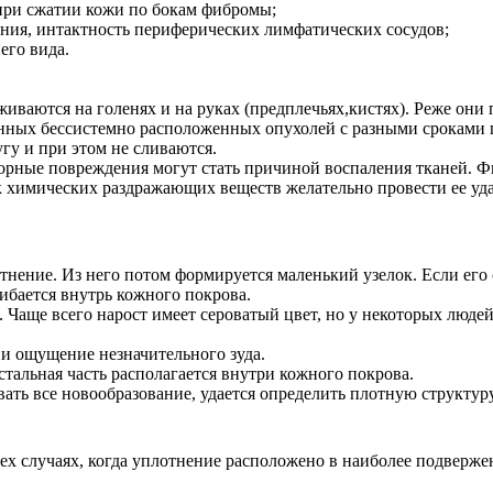
при сжатии кожи по бокам фибромы;
ания, интактность периферических лимфатических сосудов;
его вида.
ваются на голенях и на руках (предплечьях,кистях). Реже они 
енных бессистемно расположенных опухолей с разными сроками 
гу и при этом не сливаются.
орные повреждения могут стать причиной воспаления тканей. Ф
ок химических раздражающих веществ желательно провести ее уд
нение. Из него потом формируется маленький узелок. Если его 
ибается внутрь кожного покрова.
. Чаще всего нарост имеет сероватый цвет, но у некоторых люде
и ощущение незначительного зуда.
альная часть располагается внутри кожного покрова.
ть все новообразование, удается определить плотную структуру
х случаях, когда уплотнение расположено в наиболее подверже