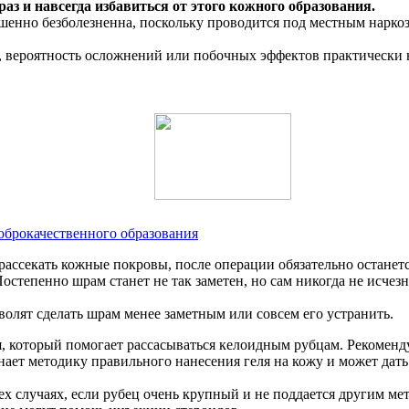
з и навсегда избавиться от этого кожного образования.
ршенно безболезненна, поскольку проводится под местным нарко
 вероятность осложнений или побочных эффектов практически н
оброкачественного образования
ассекать кожные покровы, после операции обязательно останетс
 Постепенно шрам станет не так заметен, но сам никогда не исчезн
волят сделать шрам менее заметным или совсем его устранить.
, который помогает рассасываться келоидным рубцам. Рекоменд
ает методику правильного нанесения геля на кожу и может дать
ех случаях, если рубец очень крупный и не поддается другим ме