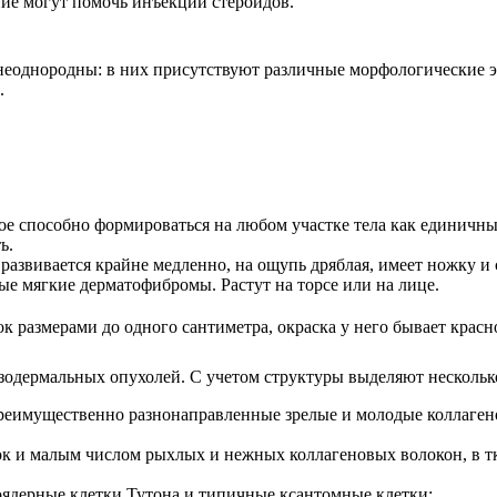
ие могут помочь инъекции стероидов.
еоднородны: в них присутствуют различные морфологические эл
.
рое способно формироваться на любом участке тела как единичн
ь.
азвивается крайне медленно, на ощупь дряблая, имеет ножку и 
е мягкие дерматофибромы. Растут на торсе или на лице.
 размерами до одного сантиметра, окраска у него бывает красн
зодермальных опухолей. С учетом структуры выделяют несколь
реимущественно разнонаправленные зрелые и молодые коллагено
к и малым числом рыхлых и нежных коллагеновых волокон, в т
гоядерные клетки Тутона и типичные ксантомные клетки;