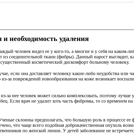
 и необходимость удаления
дый человек видел ее у кого-то, а многие и у себя на каком-либ
 из соединительной ткани (фибры). Данный нарост выглядит, как
ь существенный косметический дискомфорт больному человеку.
чае, если она доставляет человеку какие-либо неудобства или ч
 из-за повреждений новообразования на коже возникает воспал
из-за нее человек может сильно комплексовать, поэтому лучше у
бец. Если врач не удалит хоть часть фибромы, то со временем на
ченые склонны предполагать, что большую роль в процессе ее 
амечено, что чаще всего подобная доброкачественная опухоль воз
венников по женской линии. У детей заболевание не встречаетс