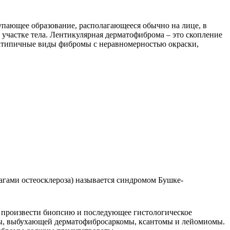
упающее образование, располагающееся обычно на лице, в
 участке тела. Лентикулярная дерматофиброма – это скопление
 атипичные виды фибромы с неравномерностью окраски,
гами остеосклероза) называется синдромом Бушке-
н произвести биопсию и последующее гистологическое
омы, выбухающей дерматофибросаркомы, ксантомы и лейомиомы.