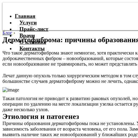
Главная
Услуги
Прайс-лист
Блог
›
Врачи
Дерматофиброма: причины образования
О клинике
Контакты
Что такое дерматофиброма знают немногие, хотя практически каж
доброкачественных фибром – новообразований, которые состоят
если новообразование не травмировать, но может представлят
Лечат данную опухоль только хирургическим методом в том слу
большинстве случаев дерматофиброму можно не лечить, однако
Такая патология не приводит к развитию раковых опухолей, но 
операции по удалению на месте локализации узелка остается ру
даже несколько узлов.
Этиология и патогенез
Причины образования дерматофибромы пока не установлены. У
зависимость заболевания от возраста человека, от его пола. З
выявить наличие таких же новообразований у ближайших родст