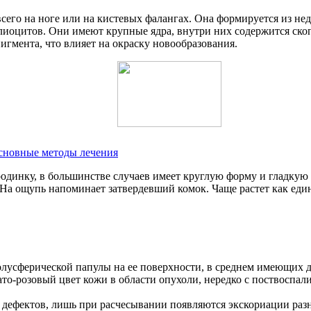
сего на ноге или на кистевых фалангах. Она формируется из н
иоцитов. Они имеют крупные ядра, внутри них содержится скоп
игмента, что влияет на окраску новообразования.
основные методы лечения
динку, в большинстве случаев имеет круглую форму и гладкую 
и. На ощупь напоминает затвердевший комок. Чаще растет как е
олусферической папулы на ее поверхности, в среднем имеющих д
то-розовый цвет кожи в области опухоли, нередко с поствоспал
х дефектов, лишь при расчесывании появляются экскориации раз