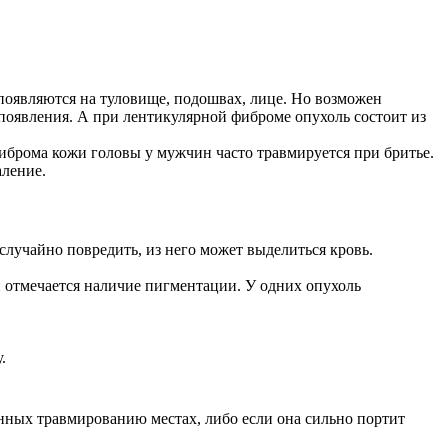
появляются на туловище, подошвах, лице. Но возможен
появления. А при лентикулярной фиброме опухоль состоит из
иброма кожи головы у мужчин часто травмируется при бритье.
аление.
случайно повредить, из него может выделиться кровь.
й отмечается наличие пигментации. У одних опухоль
.
нных травмированию местах, либо если она сильно портит