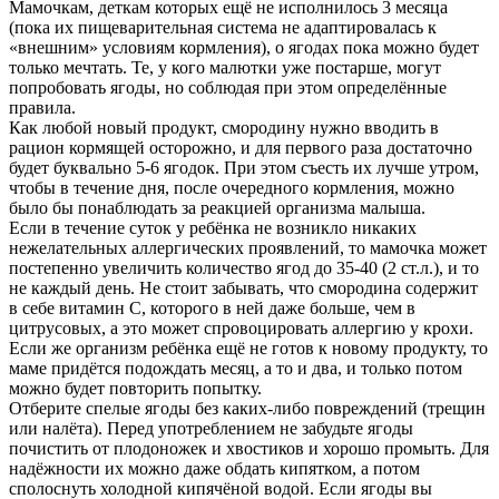
Мамочкам, деткам которых ещё не исполнилось 3 месяца
(пока их пищеварительная система не адаптировалась к
«внешним» условиям кормления), о ягодах пока можно будет
только мечтать. Те, у кого малютки уже постарше, могут
попробовать ягоды, но соблюдая при этом определённые
правила.
Как любой новый продукт, смородину нужно вводить в
рацион кормящей осторожно, и для первого раза достаточно
будет буквально 5-6 ягодок. При этом съесть их лучше утром,
чтобы в течение дня, после очередного кормления, можно
было бы понаблюдать за реакцией организма малыша.
Если в течение суток у ребёнка не возникло никаких
нежелательных аллергических проявлений, то мамочка может
постепенно увеличить количество ягод до 35-40 (2 ст.л.), и то
не каждый день. Не стоит забывать, что смородина содержит
в себе витамин С, которого в ней даже больше, чем в
цитрусовых, а это может спровоцировать аллергию у крохи.
Если же организм ребёнка ещё не готов к новому продукту, то
маме придётся подождать месяц, а то и два, и только потом
можно будет повторить попытку.
Отберите спелые ягоды без каких-либо повреждений (трещин
или налёта). Перед употреблением не забудьте ягоды
почистить от плодоножек и хвостиков и хорошо промыть. Для
надёжности их можно даже обдать кипятком, а потом
сполоснуть холодной кипячёной водой. Если ягоды вы