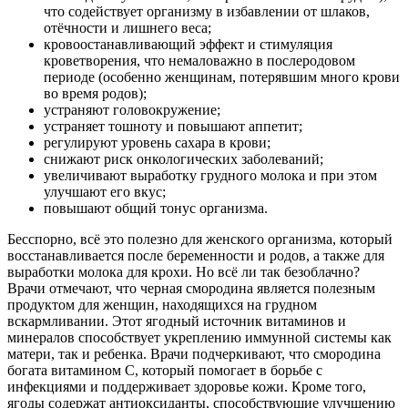
что содействует организму в избавлении от шлаков,
отёчности и лишнего веса;
кровоостанавливающий эффект и стимуляция
кроветворения, что немаловажно в послеродовом
периоде (особенно женщинам, потерявшим много крови
во время родов);
устраняют головокружение;
устраняет тошноту и повышают аппетит;
регулируют уровень сахара в крови;
снижают риск онкологических заболеваний;
увеличивают выработку грудного молока и при этом
улучшают его вкус;
повышают общий тонус организма.
Бесспорно, всё это полезно для женского организма, который
восстанавливается после беременности и родов, а также для
выработки молока для крохи. Но всё ли так безоблачно?
Врачи отмечают, что черная смородина является полезным
продуктом для женщин, находящихся на грудном
вскармливании. Этот ягодный источник витаминов и
минералов способствует укреплению иммунной системы как
матери, так и ребенка. Врачи подчеркивают, что смородина
богата витамином C, который помогает в борьбе с
инфекциями и поддерживает здоровье кожи. Кроме того,
ягоды содержат антиоксиданты, способствующие улучшению