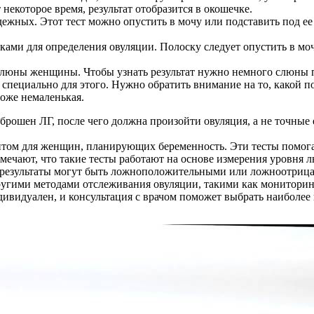
 некоторое время, результат отобразится в окошечке.
ежных. Этот тест можно опустить в мочу или подставить под ее
ками для определения овуляции. Полоску следует опустить в мочу
 слюны женщины. Чтобы узнать результат нужно немного слюны п
 специально для этого. Нужно обратить внимание на то, какой по
тоже немаленькая.
ыброшен ЛГ, после чего должна произойти овуляция, а не точные 
том для женщин, планирующих беременность. Эти тесты помогаю
мечают, что такие тесты работают на основе измерения уровня 
то результаты могут быть ложноположительными или ложноотриц
ругими методами отслеживания овуляции, такими как мониторин
дивидуален, и консультация с врачом поможет выбрать наиболе