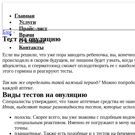
Главная
Услуги
Прайс-лист
Блог
›
Врачи
Тест на овуляцию
О клинике
Контакты
Если вы решили, что уже пора заводить ребеночка, вы, конечно 
происходило в скором будущем, не лишним будет узнать, когда 
яйцеклетка, и сперматозоид сможет оплодотворить ее с наибо
этого гормона и реагируют тесты.
Так как же определить такой важный период?
Можно попробова
каждой аптеке.
Виды тестов на овуляцию
Специалисты утверждают, что такие аптечные средства не ошиб
Итак, выделяют такие разновидности тестов, которые исполь
полоски
. Скорее всего, вы уже знакомы с подобным видом
специальным реактивом. Именно ее погружают в мочу на не
точны.
планшетные
. Также есть подобные и у тестов на береме