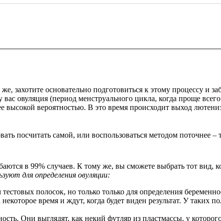
же, захотите основательно подготовиться к этому процессу и заб
у вас овуляция (период менструального цикла, когда проще всег
лее высокой вероятностью. В это время происходит выход лютен
ть посчитать самой, или воспользоваться методом поточнее – 
аются в 99% случаев. К тому же, вы сможете выбрать тот вид, к
зуют для определения овуляции:
 тестовых полосок, но только только для определения беременно
которое время и ждут, когда будет виден результат. У таких пол
нность. Они выглядят, как некий футляр из пластмассы, у которо