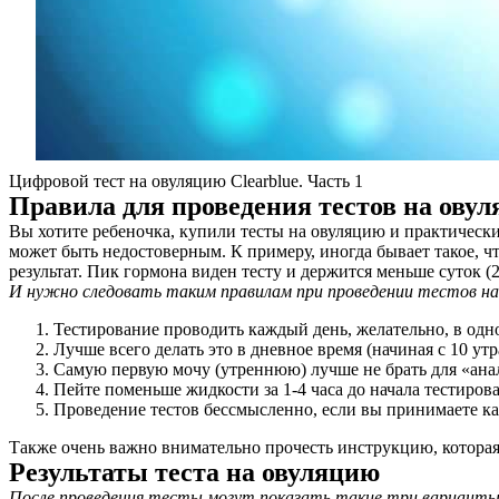
Цифровой тест на овуляцию Clearblue. Часть 1
Правила для проведения тестов на ову
Вы хотите ребеночка, купили тесты на овуляцию и практически
может быть недостоверным. К примеру, иногда бывает такое, чт
результат. Пик гормона виден тесту и держится меньше суток (2
И нужно следовать таким правилам при проведении тестов на
Тестирование проводить каждый день, желательно, в одно
Лучше всего делать это в дневное время (начиная с 10 утр
Самую первую мочу (утреннюю) лучше не брать для «ана
Пейте поменьше жидкости за 1-4 часа до начала тестиров
Проведение тестов бессмысленно, если вы принимаете ка
Также очень важно внимательно прочесть инструкцию, которая 
Результаты теста на овуляцию
После проведения тесты могут показать такие три варианты