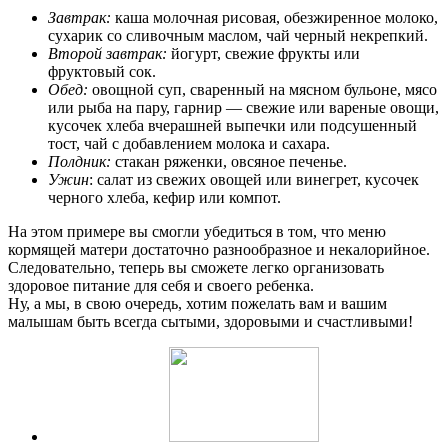
Завтрак:
каша молочная рисовая, обезжиренное молоко,
сухарик со сливочным маслом, чай черный некрепкий.
Второй завтрак:
йогурт, свежие фрукты или
фруктовый сок.
Обед:
овощной суп, сваренный на мясном бульоне, мясо
или рыба на пару, гарнир — свежие или вареные овощи,
кусочек хлеба вчерашней выпечки или подсушенный
тост, чай с добавлением молока и сахара.
Полдник:
стакан ряженки, овсяное печенье.
Ужин
: салат из свежих овощей или винегрет, кусочек
черного хлеба, кефир или компот.
На этом примере вы смогли убедиться в том, что меню
кормящей матери достаточно разнообразное и некалорийное.
Следовательно, теперь вы сможете легко организовать
здоровое питание для себя и своего ребенка.
Ну, а мы, в свою очередь, хотим пожелать вам и вашим
малышам быть всегда сытыми, здоровыми и счастливыми!