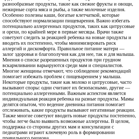
разнообразные продукты, такие как свежие фрукты и овощи,
нежирные сорта мяса и рыбы, а также молочные изделия.
Особенно полезны каши, богатые клетчаткой, которые
способствуют нормализации пищеварения. Важно избегать
потенциально аллергенных продуктов, таких как цитрусовые
и орехи, по крайней мере в первые месяцы. Врачи также
советуют следить за реакцией ребенка на новые продукты и
вводить их постепенно, чтобы минимизировать риск
аллергий и дискомфорта. Правильное питание матери —
залог здоровья и благополучия как для нее, так и для малыша.
Мнения о списке разрешенных продуктов при грудном
вскармливании варьируются среди мам и специалистов.
Многие женщины отмечают, что соблюдение рекомендаций
помогает избежать проблем с пищеварением у малыша.
Некоторые продукты, такие как молоко и цитрусовые, часто
вызывают споры: одни считают их безопасными, другие —
потенциально аллергенными. Важным аспектом является
индивидуальная реакция ребенка на разные продукты. Мамы
делятся опытом, что ведение дневника питания помогает
отслеживать, какие продукты вызывают негативные реакции.
Также многие советуют вводить новые продукты постепенно,
чтобы легче было выявить возможные аллергены. В целом,
поддержка со стороны других мам и консультации с
педиатрами играют ключевую роль в формировании
правильного рациона.