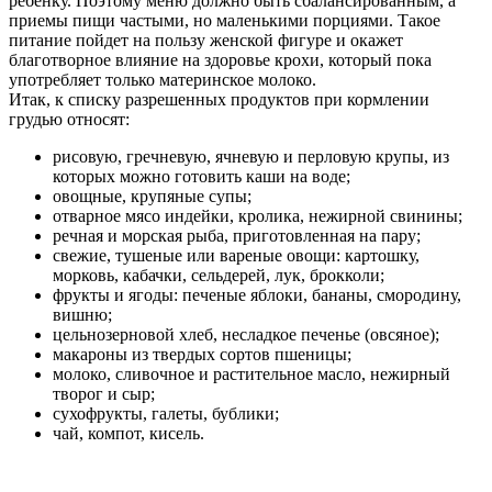
ребенку. Поэтому меню должно быть сбалансированным, а
приемы пищи частыми, но маленькими порциями. Такое
питание пойдет на пользу женской фигуре и окажет
благотворное влияние на здоровье крохи, который пока
употребляет только материнское молоко.
Итак, к списку разрешенных продуктов при кормлении
грудью относят:
рисовую, гречневую, ячневую и перловую крупы, из
которых можно готовить каши на воде;
овощные, крупяные супы;
отварное мясо индейки, кролика, нежирной свинины;
речная и морская рыба, приготовленная на пару;
свежие, тушеные или вареные овощи: картошку,
морковь, кабачки, сельдерей, лук, брокколи;
фрукты и ягоды: печеные яблоки, бананы, смородину,
вишню;
цельнозерновой хлеб, несладкое печенье (овсяное);
макароны из твердых сортов пшеницы;
молоко, сливочное и растительное масло, нежирный
творог и сыр;
сухофрукты, галеты, бублики;
чай, компот, кисель.