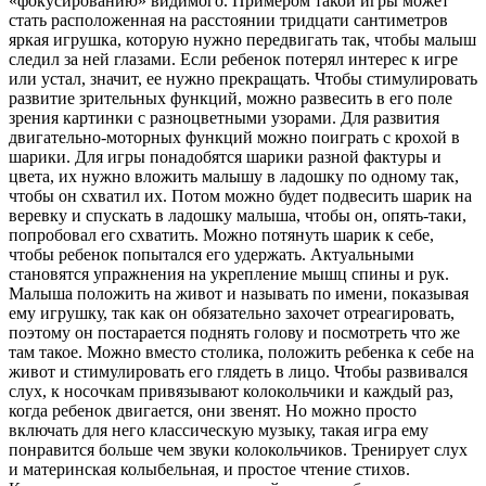
«фокусированию» видимого. Примером такой игры может
стать расположенная на расстоянии тридцати сантиметров
яркая игрушка, которую нужно передвигать так, чтобы малыш
следил за ней глазами. Если ребенок потерял интерес к игре
или устал, значит, ее нужно прекращать. Чтобы стимулировать
развитие зрительных функций, можно развесить в его поле
зрения картинки с разноцветными узорами. Для развития
двигательно-моторных функций можно поиграть с крохой в
шарики. Для игры понадобятся шарики разной фактуры и
цвета, их нужно вложить малышу в ладошку по одному так,
чтобы он схватил их. Потом можно будет подвесить шарик на
веревку и спускать в ладошку малыша, чтобы он, опять-таки,
попробовал его схватить. Можно потянуть шарик к себе,
чтобы ребенок попытался его удержать. Актуальными
становятся упражнения на укрепление мышц спины и рук.
Малыша положить на живот и называть по имени, показывая
ему игрушку, так как он обязательно захочет отреагировать,
поэтому он постарается поднять голову и посмотреть что же
там такое. Можно вместо столика, положить ребенка к себе на
живот и стимулировать его глядеть в лицо. Чтобы развивался
слух, к носочкам привязывают колокольчики и каждый раз,
когда ребенок двигается, они звенят. Но можно просто
включать для него классическую музыку, такая игра ему
понравится больше чем звуки колокольчиков. Тренирует слух
и материнская колыбельная, и простое чтение стихов.