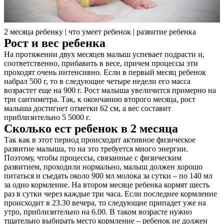
2 месяца ребенку | что умеет ребенок | развитие ребенка
Рост и вес ребенка
На протяжении двух месяцев малыш успевает подрасти и,
соответственно, прибавить в весе, причем процессы эти
проходят очень интенсивно. Если в первый месяц ребенок
набрал 500 г, то в следующие четыре недели его масса
возрастет еще на 900 г. Рост малыша увеличится примерно на
три сантиметра. Так, к окончанию второго месяца, рост
малыша достигнет отметки 62 см, а вес составит
приблизительно 5 5000 г.
Сколько ест ребенок в 2 месяца
Так как в этот период происходит активное физическое
развитие малыша, то на это требуется много энергии.
Поэтому, чтобы процессы, связанные с физическим
развитием, проходили нормально, малыш должен хорошо
питаться и съедать около 900 мл молока за сутки – по 140 мл
за одно кормление. На втором месяце ребенка кормят шесть
раз в сутки через каждые три часа. Если последнее кормление
происходит в 23.30 вечера, то следующие припадет уже на
утро, приблизительно на 6.00. В таком возрасте нужно
тщательно выбирать место кормление – ребенок не должен