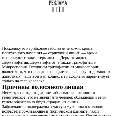
Поскольку это грибковое заболевание кожи, кроме
популярного названия — стригущий лишай — врачи
используют и такие термины — Дерматомикоз,
Дерматофития, Дерматофитоз, а также Трихофития и
Микроспория. Отличием трихофитии от микроспории
является то, что последнее передается человеку от домашних
животных, чаще всего от кошек, а трихофития паразитирует
только на теле человека.
Причины волосяного лишая
Несмотря на то, что данное заболевание в основном
генетическое, это не значит что человек обладающий этим
геном обязательно будет страдать от лишая.
Заболеванию подвержены зачастую мужчины в молодом
возрасте; проживающие в тропическом климате; люди
подверженные повышенному потоотделению. Помимо этого