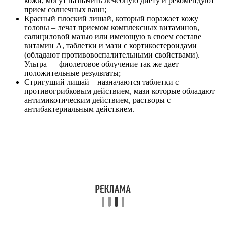
кожи, могут назначить лечебную диету и рекомендуют
прием солнечных ванн;
Красный плоский лишай, который поражает кожу
головы – лечат приемом комплексных витаминов,
салициловой мазью или имеющую в своем составе
витамин А, таблетки и мази с кортикостероидами
(обладают противовоспалительными свойствами).
Ультра — фиолетовое облучение так же дает
положительные результаты;
Стригущий лишай – назначаются таблетки с
противогрибковым действием, мази которые обладают
антимикотическим действием, растворы с
антибактериальным действием.