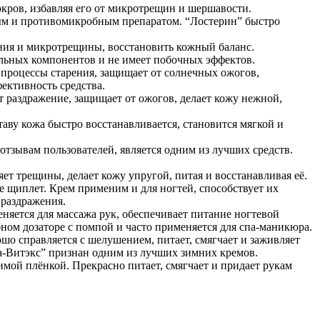
окров, избавляя его от микротрещин и шершавости.
ным и противомикробным препаратом. “Лостерин” быстро
ения и микротрещины, восстановить кожный баланс.
ральных компонентов и не имеет побочных эффектов.
т процессы старения, защищает от солнечных ожогов,
фективность средства.
т раздражение, защищает от ожогов, делает кожу нежной,
аву кожа быстро восстанавливается, становится мягкой и
тзывам пользователей, является одним из лучших средств.
ет трещины, делает кожу упругой, питая и восстанавливая её.
не щиплет. Крем применим и для ногтей, способствует их
 раздражения.
няется для массажа рук, обеспечивает питание ногтевой
ном дозаторе с помпой и часто применяется для спа-маникюра.
шо справляется с шелушением, питает, смягчает и заживляет
та-Витэкс” признан одним из лучших зимних кремов.
мой плёнкой. Прекрасно питает, смягчает и придает рукам