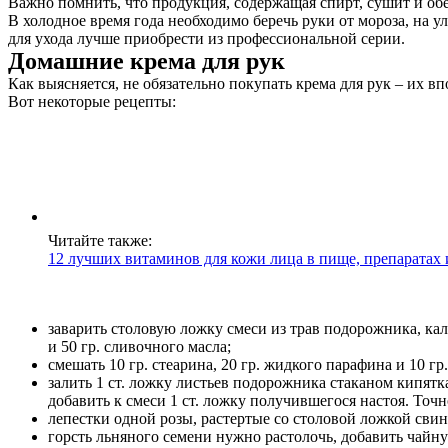
Важно помнить, что продукция, содержащая спирт, сушит и об
В холодное время года необходимо беречь руки от мороза, на ул
для ухода лучше приобрести из профессиональной серии.
Домашние крема для рук
Как выясняется, не обязательно покупать крема для рук – их в
Вот некоторые рецепты:
Читайте также:
12 лучших витаминов для кожи лица в пище, препаратах 
заварить столовую ложку смеси из трав подорожника, кал
и 50 гр. сливочного масла;
смешать 10 гр. стеарина, 20 гр. жидкого парафина и 10 гр
залить 1 ст. ложку листьев подорожника стаканом кипятка
добавить к смеси 1 ст. ложку получившегося настоя. Точ
лепестки одной розы, растертые со столовой ложкой свин
горсть льняного семени нужно растолочь, добавить чайн