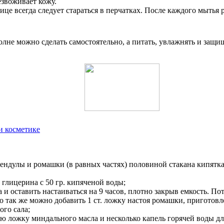
езвоживает кожу.
ице всегда следует стараться в перчатках. После каждого мытья 
полне можно сделать самостоятельно, а питать, увлажнять и защи
и косметике
ендулы и ромашки (в равных частях) половиной стакана кипятка,
. глицерина с 50 гр. кипяченой воды;
 и оставить настаиваться на 9 часов, плотно закрыв емкость. Пот
но так же можно добавить 1 ст. ложку настоя ромашки, приготов
ого сала;
ую ложку миндального масла и несколько капель горячей воды д