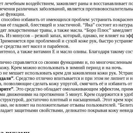
ает лечебным воздействием, заживляет раны и восстанавливает п
 лечения различных заболеваний, является противовоспалитель
ные функции.
о способно избавить от имеющихся проблем: устранить покрасн
лая её гладкой, блестящей и эластичной. “Яка” состоит из нату
одят лекарственные травы, а также масла. “Боро Плюс” замедляе
ть. Из минусов – резкий запах, который, однако, не влияет на эф
 Применяется при проблемной и сухой коже рук, быстро устраняе
ве средства нет масел и парабенов.
тенол, а также витамин E и масло оливы. Благодаря такому сост
лично справляется со своими функциями и, по многочисленным о
кожу. Крем можно использовать в зимний период и на ночь.
о не мешает использовать крем для заживления кожи рук. Устраня
ндаля”
. Средство отлично впитывается и при этом не липнет и 
, позволяющие сделать кожу упругой, смягчить её и избавить от
арите”
. Это средство обладает омолаживающим эффектом, приме
кими движениями на протяжении 5 минут. Крем содержится в удоб
 структурой, достаточно плотный и насыщенный. Этот крем хоро
нако, не влияет на положительные отзывы пользователей. “Бели
бладает защитными свойствами, деликатно покрывая кожу невиди