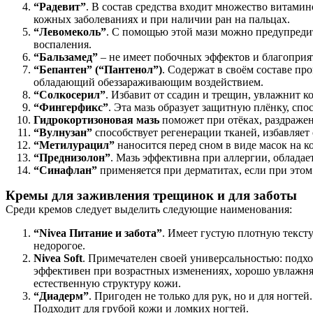
“Радевит”
. В состав средства входит множество витам
кожных заболеваниях и при наличии ран на пальцах.
“Левомеколь”
. С помощью этой мази можно предупреди
воспаления.
“Бальзамед”
– не имеет побочных эффектов и благоприя
“Бепантен” (“Пантенол”)
. Содержат в своём составе п
обладающий обеззараживающим воздействием.
“Солкосерил”
. Избавит от ссадин и трещин, увлажнит к
“Фингерфикс”
. Эта мазь образует защитную плёнку, с
Гидрокортизоновая мазь
поможет при отёках, раздраже
“Вулнузан”
способствует регенерации тканей, избавляет
“Метилурацил”
наносится перед сном в виде масок на к
“Преднизолон”
. Мазь эффективна при аллергии, облада
“Синафлан”
применяется при дерматитах, если при этом 
Кремы для заживления трещинок и для заботы
Среди кремов следует выделить следующие наименования:
“Nivea Питание и забота”
. Имеет густую плотную тексту
недорогое.
Nivea Soft
. Примечателен своей универсальностью: подход
эффективен при возрастных изменениях, хорошо увлажняет
естественную структуру кожи.
“Диадерм”
. Пригоден не только для рук, но и для ногте
Подходит для грубой кожи и ломких ногтей.