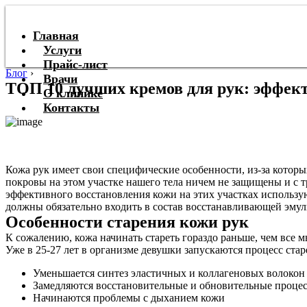
Главная
Услуги
Прайс-лист
Блог
›
Врачи
ТОП 10 лучших кремов для рук: эффект
О клинике
Контакты
Кожа рук имеет свои специфические особенности, из-за которы
покровы на этом участке нашего тела ничем не защищены и с т
эффективного восстановления кожи на этих участках использу
должны обязательно входить в состав восстанавливающей эму
Особенности старения кожи рук
К сожалению, кожа начинать стареть гораздо раньше, чем все 
Уже в 25-27 лет в организме девушки запускаются процесс стар
Уменьшается синтез эластичных и коллагеновых волокон
Замедляются восстановительные и обновительные проце
Начинаются проблемы с дыханием кожи