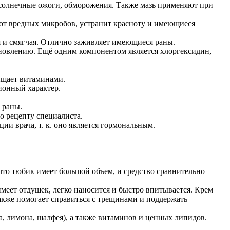
 солнечные ожоги, обморожения. Также мазь применяют при
 от вредных микробов, устранит красноту и имеющиеся
я и смягчая. Отлично заживляет имеющиеся раны.
ановлению. Ещё одним компонентом является хлоргексидин,
ыщает витаминами.
ионный характер.
 раны.
о рецепту специалиста.
ии врача, т. к. оно является гормональным.
 что тюбик имеет большой объем, и средство сравнительно
имеет отдушек, легко наносится и быстро впитывается. Крем
также помогает справиться с трещинами и поддержать
на, лимона, шалфея), а также витаминов и ценных липидов.