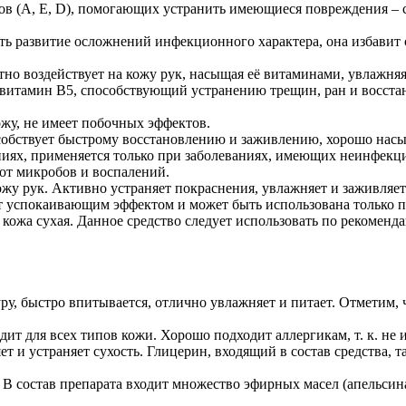
инов (A, E, D), помогающих устранить имеющиеся повреждения –
ть развитие осложнений инфекционного характера, она избавит
тно воздействует на кожу рук, насыщая её витаминами, увлажня
ровитамин В5, способствующий устранению трещин, ран и восст
ожу, не имеет побочных эффектов.
пособствует быстрому восстановлению и заживлению, хорошо нас
ниях, применяется только при заболеваниях, имеющих неинфекц
 от микробов и воспалений.
ожу рук. Активно устраняет покраснения, увлажняет и заживляет
ет успокаивающим эффектом и может быть использована только п
кожа сухая. Данное средство следует использовать по рекомендац
ру, быстро впитывается, отлично увлажняет и питает. Отметим,
ит для всех типов кожи. Хорошо подходит аллергикам, т. к. не 
 и устраняет сухость. Глицерин, входящий в состав средства, 
й. В состав препарата входит множество эфирных масел (апельси