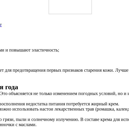
т
ми и повышают эластичность;
лет для предотвращения первых признаков старения кожи. Лучше
я года
. Это объясняется не только изменением погодных условий, но и
 восполнения недостатка питания потребуется жирный крем.
можно использовать настои лекарственных трав (ромашка, кален
ю грязи, пыли и солнечному излучению. В составе крема для ис
анночки с маслами.