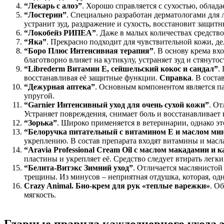
“Лекарь с алоэ”
. Хорошо справляется с сухостью, облад
“Лостерин”
. Специально разработан дерматологами для
устранит зуд, раздражение и сухость, восстановит защит
“Локобейз РИПЕА”
. Даже в малых количествах средств
“Яка”
. Прекрасно подходит для чувствительной кожи, де
“Боро Плюс Интенсивная терапия”
. В основу крема вх
благотворно влияет на кутикулу, устраняет зуд и стянутос
“Librederm Витамин Е, сейшельский кокос и сандал”
.
восстанавливая её защитные функции.
Справка
. В соста
“Дежурная аптека”
. Основным компонентом является пан
упругой.
“Garnier Интенсивный уход для очень сухой кожи”
. От
Устраняет повреждения, снимает боль и восстанавливает 
“Зорька”
. Широко применяется в ветеринарии, однако эт
“Белоручка питательный с витамином Е и маслом ми
укреплению. В состав препарата входят витамины и масла
“Aravia Professional Cream Oil с маслом макадамии и к
пластины и укрепляет её. Средство следует втирать лег
“Белита-Витэкс Зимний уход”
. Отличается маслянистой
трещины. Из минусов – неприятная отдушка, которая, од
Crazy Animal. Био-крем для рук «теплые варежки»
. О
мягкость.