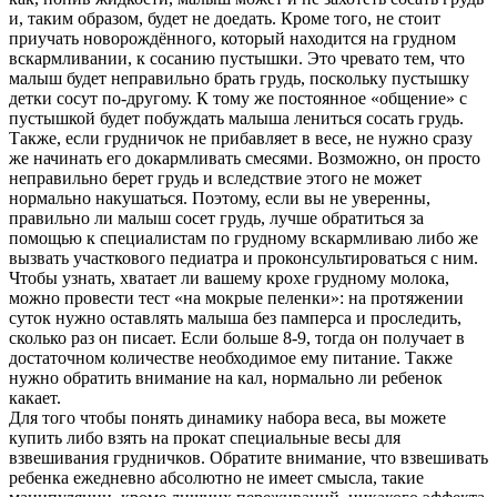
и, таким образом, будет не доедать. Кроме того, не стоит
приучать новорождённого, который находится на грудном
вскармливании, к сосанию пустышки. Это чревато тем, что
малыш будет неправильно брать грудь, поскольку пустышку
детки сосут по-другому. К тому же постоянное «общение» с
пустышкой будет побуждать малыша лениться сосать грудь.
Также, если грудничок не прибавляет в весе, не нужно сразу
же начинать его докармливать смесями. Возможно, он просто
неправильно берет грудь и вследствие этого не может
нормально накушаться. Поэтому, если вы не уверенны,
правильно ли малыш сосет грудь, лучше обратиться за
помощью к специалистам по грудному вскармливаю либо же
вызвать участкового педиатра и проконсультироваться с ним.
Чтобы узнать, хватает ли вашему крохе грудному молока,
можно провести тест «на мокрые пеленки»: на протяжении
суток нужно оставлять малыша без памперса и проследить,
сколько раз он писает. Если больше 8-9, тогда он получает в
достаточном количестве необходимое ему питание. Также
нужно обратить внимание на кал, нормально ли ребенок
какает.
Для того чтобы понять динамику набора веса, вы можете
купить либо взять на прокат специальные весы для
взвешивания грудничков. Обратите внимание, что взвешивать
ребенка ежедневно абсолютно не имеет смысла, такие