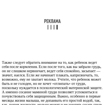
Также следует обратить внимание на то, как ребенок ведет
себя после кормления. Если после того, как вы забрали грудь,
он не слишком нервничает, ведет себя спокойно, засыпает —
значит, наелся. Если же начинает плакать, капризничать, то,
возможно, ему не хватает молока. Учтите, что ребенок может
быть и не голоден, но не хочет «отлипать» от груди,
поскольку нуждается в психологический материнской защите.
А именно сосание маминой груди позволяет успокоиться и
почувствовать себя защищенным. Важно, особенно в первые
месяцы жизни малыша, не допаивать его простой водой, так,
как, попив жидкости, малыш может и не захотеть сосать грудь