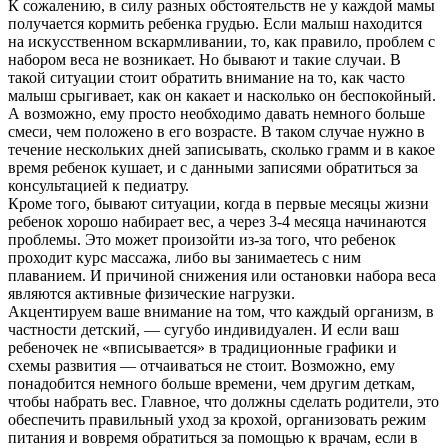
К сожалению, в силу разных обстоятельств не у каждой мамы
получается кормить ребенка грудью. Если малыш находится
на искусственном вскармливании, то, как правило, проблем с
набором веса не возникает. Но бывают и такие случаи. В
такой ситуации стоит обратить внимание на то, как часто
малыш срыгивает, как он какает и насколько он беспокойный.
А возможно, ему просто необходимо давать немного больше
смеси, чем положено в его возрасте. В таком случае нужно в
течение нескольких дней записывать, сколько грамм и в какое
время ребенок кушает, и с данными записями обратиться за
консультацией к педиатру.
Кроме того, бывают ситуации, когда в первые месяцы жизни
ребенок хорошо набирает вес, а через 3-4 месяца начинаются
проблемы. Это может произойти из-за того, что ребенок
проходит курс массажа, либо вы занимаетесь с ним
плаванием. И причиной снижения или остановки набора веса
являются активные физические нагрузки.
Акцентируем ваше внимание на том, что каждый организм, в
частности детский, — сугубо индивидуален. И если ваш
ребеночек не «вписывается» в традиционные графики и
схемы развития — отчаиваться не стоит. Возможно, ему
понадобится немного больше времени, чем другим деткам,
чтобы набрать вес. Главное, что должны сделать родители, это
обеспечить правильный уход за крохой, организовать режим
питания и вовремя обратиться за помощью к врачам, если в