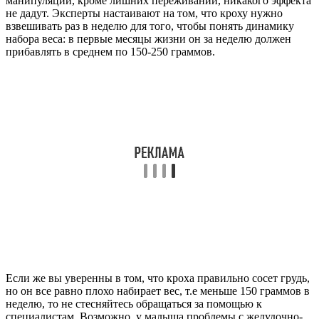
манипуляции, кроме лишних переживаний, никакого эффекта
не дадут. Эксперты настаивают на том, что кроху нужно
взвешивать раз в неделю для того, чтобы понять динамику
набора веса: в первые месяцы жизни он за неделю должен
прибавлять в среднем по 150-250 граммов.
Если же вы уверенны в том, что кроха правильно сосет грудь,
но он все равно плохо набирает вес, т.е меньше 150 граммов в
неделю, то не стесняйтесь обращаться за помощью к
специалистам. Возможно, у малыша проблемы с желудочно-