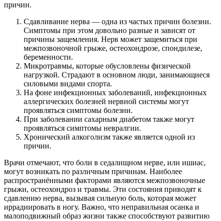
причин.
Сдавливание нерва — одна из частых причин болезни.
Симптомы при этом довольно разные и зависят от
причины защемления. Нерв может защемиться при
межпозвоночной грыже, остеохондрозе, спондилезе,
беременности.
Микротравмы, которые обусловлены физической
нагрузкой. Страдают в основном люди, занимающиеся
силовыми видами спорта.
На фоне инфекционных заболеваний, инфекционных
аллергических болезней нервной системы могут
проявляться симптомы болезни.
При заболевании сахарным диабетом также могут
проявляться симптомы невралгии.
Хронический алкоголизм также является одной из
причин.
Врачи отмечают, что боли в седалищном нерве, или ишиас,
могут возникать по различным причинам. Наиболее
распространёнными факторами являются межпозвоночные
грыжи, остеохондроз и травмы. Эти состояния приводят к
сдавлению нерва, вызывая сильную боль, которая может
иррадиировать в ногу. Важно, что неправильная осанка и
малоподвижный образ жизни также способствуют развитию