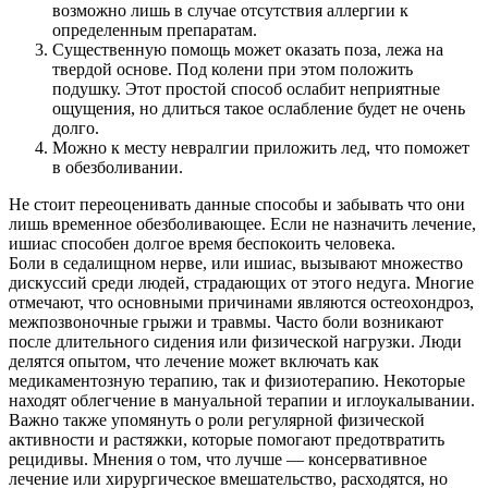
возможно лишь в случае отсутствия аллергии к
определенным препаратам.
Существенную помощь может оказать поза, лежа на
твердой основе. Под колени при этом положить
подушку. Этот простой способ ослабит неприятные
ощущения, но длиться такое ослабление будет не очень
долго.
Можно к месту невралгии приложить лед, что поможет
в обезболивании.
Не стоит переоценивать данные способы и забывать что они
лишь временное обезболивающее. Если не назначить лечение,
ишиас способен долгое время беспокоить человека.
Боли в седалищном нерве, или ишиас, вызывают множество
дискуссий среди людей, страдающих от этого недуга. Многие
отмечают, что основными причинами являются остеохондроз,
межпозвоночные грыжи и травмы. Часто боли возникают
после длительного сидения или физической нагрузки. Люди
делятся опытом, что лечение может включать как
медикаментозную терапию, так и физиотерапию. Некоторые
находят облегчение в мануальной терапии и иглоукалывании.
Важно также упомянуть о роли регулярной физической
активности и растяжки, которые помогают предотвратить
рецидивы. Мнения о том, что лучше — консервативное
лечение или хирургическое вмешательство, расходятся, но