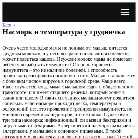
Блог
›
Насморк и температура у грудничка
Очень часто молодые мамы не понимают: малыш питается
грудным молоком, а у него все равно появляются сопельки,
может появиться кашель. Неужели молоко мамы не помогает
ребенку выработать иммунитет? Степень хорошего
иммунитета – это не наличие болезней, а способность
правильно реагировать организм на них. Малыш сталкивается
с большим числом вирусов в городской среде. Чаще всего
такое случается, когда мама с малышом ездит в общественном
транспорте или имеет старшего ребенка, который ходит в
садик или школу. В таких ситуациях малыша могут появиться
сопельки. Если насморк проходит легко, температуры и
осложнений нет, это проявление тренировки иммунитета, по
мнению современных педиатров, это не плохо. Существует
три типа насморка: инфекционный, он вызван бактериями и
вирусными инфекциями. Аллергический насморк вызывается
аллергиями, у малышей в основном пищевыми. В такой
ситуации у малыша текут сопельки и слезятся глазки. Третий