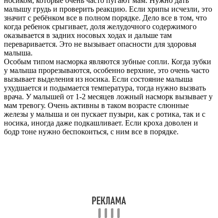
носиком, которые очень часто пугают мам. Нужно дать
малышу грудь и проверить реакцию. Если хрипы исчезли, это
значит с ребёнком все в полном порядке. Дело все в том, что
когда ребенок срыгивает, доля желудочного содержимого
оказывается в задних носовых ходах и дальше там
переваривается. Это не вызывает опасности для здоровья
малыша.
Особым типом насморка являются зубные сопли. Когда зубки
у малыша прорезываются, особенно верхние, это очень часто
вызывает выделения из носика. Если состояние малыша
ухудшается и подымается температура, тогда нужно вызвать
врача. У малышей от 1-2 месяцев ложный насморк вызывает у
мам тревогу. Очень активны в таком возрасте слюнные
железы у малыша и он пускает пузыри, как с ротика, так и с
носика, иногда даже подкашливает. Если кроха доволен и
бодр тоне нужно беспокоиться, с ним все в порядке.