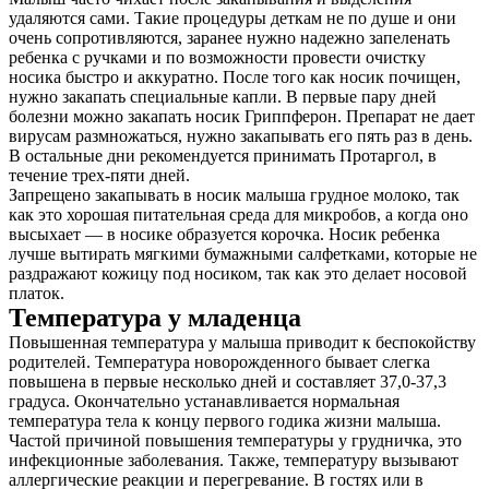
удаляются сами. Такие процедуры деткам не по душе и они
очень сопротивляются, заранее нужно надежно запеленать
ребенка с ручками и по возможности провести очистку
носика быстро и аккуратно. После того как носик почищен,
нужно закапать специальные капли. В первые пару дней
болезни можно закапать носик Гриппферон. Препарат не дает
вирусам размножаться, нужно закапывать его пять раз в день.
В остальные дни рекомендуется принимать Протаргол, в
течение трех-пяти дней.
Запрещено закапывать в носик малыша грудное молоко, так
как это хорошая питательная среда для микробов, а когда оно
высыхает — в носике образуется корочка. Носик ребенка
лучше вытирать мягкими бумажными салфетками, которые не
раздражают кожицу под носиком, так как это делает носовой
платок.
Температура у младенца
Повышенная температура у малыша приводит к беспокойству
родителей. Температура новорожденного бывает слегка
повышена в первые несколько дней и составляет 37,0-37,3
градуса. Окончательно устанавливается нормальная
температура тела к концу первого годика жизни малыша.
Частой причиной повышения температуры у грудничка, это
инфекционные заболевания. Также, температуру вызывают
аллергические реакции и перегревание. В гостях или в