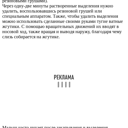
резиновыми грушами).
Через одну-две минуты растворенные выделения нужно
удалить, воспользовавшись резиновой грушей или
специальным аппаратом. Также, чтобы удалить выделения
можно использовать сделанные своими руками тугие ватные
жгутики. С помощью вращательных движений их вводят в
носовой ход, также вращая и выводя наружу, благодаря чему
слизь собирается на жгутике.
Малыш часто чихает после закапывания и выделения