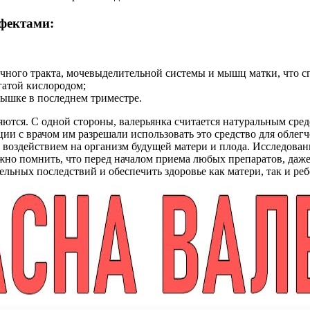
фектами:
ного тракта, мочевыделительной системы и мышц матки, что сп
гатой кислородом;
ышке в последнем триместре.
ся. С одной стороны, валерьянка считается натуральным средс
и с врачом им разрешали использовать это средство для облегче
воздействием на организм будущей матери и плода. Исследования
жно помнить, что перед началом приема любых препаратов, даж
льных последствий и обеспечить здоровье как матери, так и реб