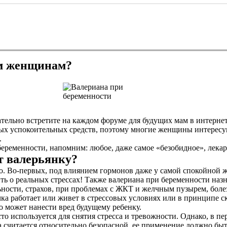
м женщинам?
ельно встретите на каждом форуме для будущих мам в интернет
ных успокоительных средств, поэтому многие женщины интересу
.
 беременности, напомним: любое, даже самое «безобидное», лек
т валерьянку?
о. Во-первых, под влиянием гормонов даже у самой спокойной 
ть о реальных стрессах! Также валериана при беременности назн
ьности, страхов, при проблемах с ЖКТ и желчным пузырем, боле
очка работает или живет в стрессовых условиях или в принципе 
о может нанести вред будущему ребенку.
асто используется для снятия стресса и тревожности. Однако, в 
 считается относительно безопасной, ее применение должно быт