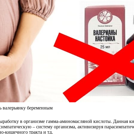
алерьянку беременным
выработку в организме гамма-аминомасляной кислоты. Данная к
симпатическую – систему организма, активизируя парасимпатич
но-кишечного тракта и тд.