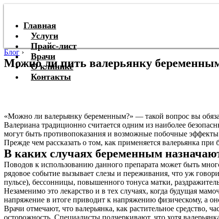
Главная
Услуги
Прайс-лист
Блог
›
Врачи
Можно ли пить валерьянку беременны
О клинике
Контакты
«Можно ли валерьянку беременным?» — такой вопрос вы обязат
Валериана традиционно считается одним из наиболее безопас
могут быть противопоказания и возможные побочные эффекты
Прежде чем рассказать о том, как применяется валерьянка при
В каких случаях беременным назначаю
Поводов к использованию данного препарата может быть мног
рядовое событие вызывает слезы и переживания, что уж говори
пульсе), бессонницы, повышенного тонуса матки, раздражител
Незаменимо это лекарство и в тех случаях, когда будущая мам
напряжение в итоге приводит к напряжению физическому, а он
Врачи отмечают, что валерьянка, как растительное средство, ч
осторожность. Специалисты подчеркивают, что хотя валерьянка