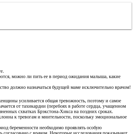
е.
ются, можно ли пить ее в период ожидания малыша, какие
арство должно назначаться будущей маме исключительно врачом!
женщины усиливается общая тревожность, поэтому и самое
ачается от тахикардии (перебоях в работе сердца, учащенном
зненных схватках Брэкстона-Хикса на поздних сроках.
склонна к тревогам и мнительности, поскольку эмоциональное
период беременности необходимо проявлять особую
ь согласовано с врачом. Некоторые исследования показывают,