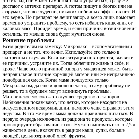
что их чадо не может самостоятельно управиться, сразу же
достают с аптечки препарат. А потом пишут в блогах или на
форумах, что все чудесно, никаких побочных эффектов нет. И
это верно. Но препарат не лечит запор, а всего лишь помогает
временно устранить проблему, то есть избавить кишечник от
каловых масс. Пройдет время, и если причины возникновения
остались, то малыш снова будет мучиться снова.
Решение проблемы
Всем родителям на заметку: Микролакс – всопомагательный
препарат, а не тот, что лечит. Используйте его только в
экстренных случаях. Если же ситуация повторяется, выявите
ее причины, устраните их. Тогда облегчите жизнь и себе, и
крохе. Чаще всего причиной запора у младенцев может быть
неправильное питание кормящей матери или же неправильно
подобранная смесь. Когда мама пользуется только
Микролаксом, да еще и довольно часто, а саму проблему не
решает, то в будущем могут возникнуть проблемы.
Материнское молоко – это лучшее средство от запоров.
Наблюдения показывают, что детки, которые находятся на
искусственном вскармливании, намного чаще страдают этим
недугом. В это же время мама должна правильно питаться. В
первую очередь исключить из рациона те продукты, которые
провоцируют образование газов. Нужно выпивать около 2,5 л
жидкости в день, включить в рацион каши, супы, больше
овощей, цельнозерновой хлеб, фрукты.