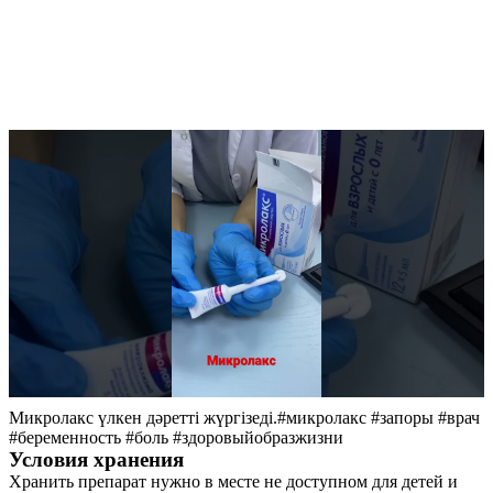
Микролакс үлкен дәретті жүргізеді.#микролакс #запоры #врач
#беременность #боль #здоровыйобразжизни
Условия хранения
Хранить препарат нужно в месте не доступном для детей и