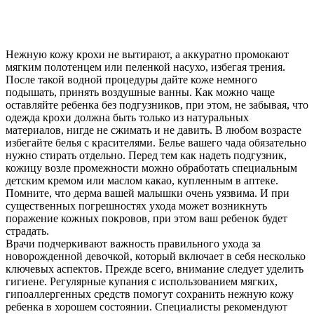
Нежную кожу крохи не вытирают, а аккуратно промокают
мягким полотенцем или пеленкой насухо, избегая трения.
После такой водной процедуры дайте коже немного
подышать, принять воздушные ванны. Как можно чаще
оставляйте ребенка без подгузников, при этом, не забывая, что
одежда крохи должна быть только из натуральных
материалов, нигде не сжимать и не давить. В любом возрасте
избегайте белья с красителями. Белье вашего чада обязательно
нужно стирать отдельно. Перед тем как надеть подгузник,
кожицу возле промежности можно обработать специальным
детским кремом или маслом какао, купленным в аптеке.
Помните, что дерма вашей малышки очень уязвима. И при
существенных погрешностях ухода может возникнуть
поражение кожных покровов, при этом ваш ребенок будет
страдать.
Врачи подчеркивают важность правильного ухода за
новорожденной девочкой, который включает в себя несколько
ключевых аспектов. Прежде всего, внимание следует уделить
гигиене. Регулярные купания с использованием мягких,
гипоаллергенных средств помогут сохранить нежную кожу
ребенка в хорошем состоянии. Специалисты рекомендуют