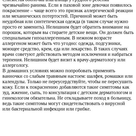
чрезвычайно ранима. Если в паховой зоне девочки появилось
покраснение – чаще всего это признак аллергической реакции
или механических потертостей. Причиной может быть
неудобная или синтетическая одежда (в таком случае нужно
просто ее заменить). Нелишним будет обратить внимание на
порошок, которым вы стираете детские вещи. Он должен быть
специальным гипоаллергенным. В нежном возрасте
аллергеном может быть что угодно: одежда, подгузники,
моющее средство, крем, еда или лекарство. В таких случаях
врачи советуют действовать методом исключения и набраться
терпения. Нелишним будет визит к врачу-дерматологу или
аллергологу.
В домашних условиях можно попробовать применять
ванночки со слабым травяным настоем: шалфея, ромашки или
календулы. Только не переусердствуйте, чтобы не пересушить
кожу. Если к покраснению добавляются такие симптомы как
зуд, жжение, сыпь, то консультация с детским дерматологом и
гинекологом обязательна. Не откладываете поход в больницу,
ведь такие симптомы могут свидетельствовать о вирусной
или бактериальной инфекции или грибке.