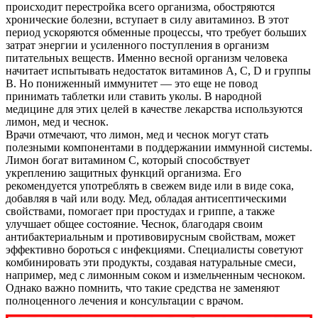
происходит перестройка всего организма, обостряются
хронические болезни, вступает в силу авитаминоз. В этот
период ускоряются обменные процессы, что требует больших
затрат энергии и усиленного поступления в организм
питательных веществ. Именно весной организм человека
начитает испытывать недостаток витаминов А, С, D и группы
В. Но пониженный иммунитет — это еще не повод
принимать таблетки или ставить уколы. В народной
медицине для этих целей в качестве лекарства используются
лимон, мед и чеснок.
Врачи отмечают, что лимон, мед и чеснок могут стать
полезными компонентами в поддержании иммунной системы.
Лимон богат витамином C, который способствует
укреплению защитных функций организма. Его
рекомендуется употреблять в свежем виде или в виде сока,
добавляя в чай или воду. Мед, обладая антисептическими
свойствами, помогает при простудах и гриппе, а также
улучшает общее состояние. Чеснок, благодаря своим
антибактериальным и противовирусным свойствам, может
эффективно бороться с инфекциями. Специалисты советуют
комбинировать эти продукты, создавая натуральные смеси,
например, мед с лимонным соком и измельченным чесноком.
Однако важно помнить, что такие средства не заменяют
полноценного лечения и консультации с врачом.