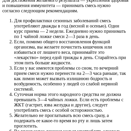
Для достижения желаемого результата — укрепления здоровья
и повышения иммунитета — принимать смесь нужно
согласно следующим рекомендациям.
Для профилактики сезонных заболеваний смесь
употребляют дважды в год (весной и осенью). Один
курс приема — 2 недели. Ежедневно нужно принимать
по 1 чайной ложке смеси 2—3 раза в день.
Если, помимо общего восстановления функций
организма, вы желаете почистить кишечник или
избавиться от лишнего веса, принимайте это
«лекарство» перед едой трижды в день. Старайтесь при
этом пить больше жидкости.
Если у вас имеются проблемы со сном, то вечерний
прием смеси нужно перенести на 2—3 часа раньше, так
как лимон может вызвать излишнюю бодрость и
возбудимость, особенно у людей со слабой нервной
системой.
Суточная норма этого народного средства не должна
превышать 3—4 чайных ложки. Если есть проблемы с
ЖКТ (гастрит, язва желудка и другие), следует
употреблять смесь с особой осторожностью.
Желательно не проглатывать всю смесь сразу, а
подержать ее какое-то время во рту и лишь затем
проглотить.