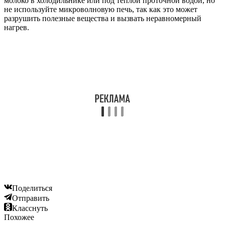
молоко в холодильнике или под теплой проточной водой, но
не используйте микроволновую печь, так как это может
разрушить полезные вещества и вызвать неравномерный
нагрев.
Поделиться
Отправить
Класснуть
Похожее