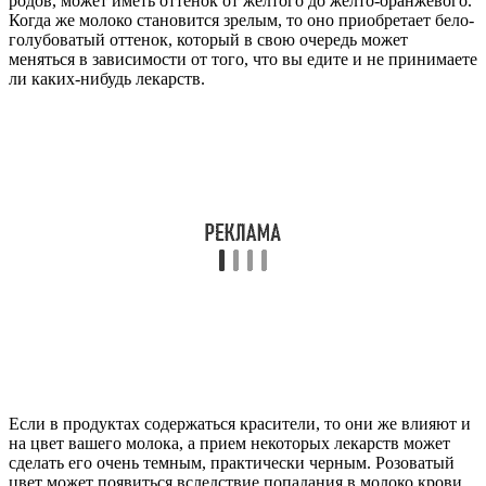
родов, может иметь оттенок от желтого до желто-оранжевого.
Когда же молоко становится зрелым, то оно приобретает бело-
голубоватый оттенок, который в свою очередь может
меняться в зависимости от того, что вы едите и не принимаете
ли каких-нибудь лекарств.
Если в продуктах содержаться красители, то они же влияют и
на цвет вашего молока, а прием некоторых лекарств может
сделать его очень темным, практически черным. Розоватый
цвет может появиться вследствие попадания в молоко крови.