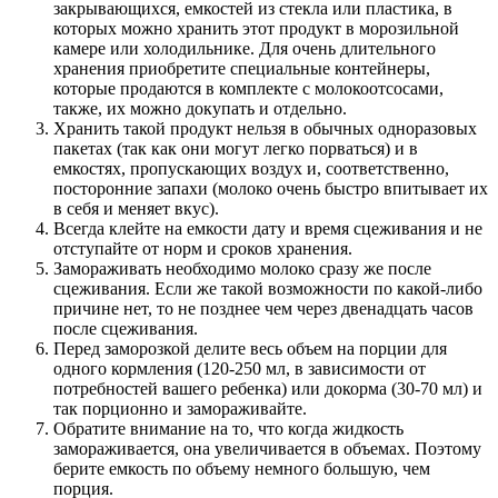
закрывающихся, емкостей из стекла или пластика, в
которых можно хранить этот продукт в морозильной
камере или холодильнике. Для очень длительного
хранения приобретите специальные контейнеры,
которые продаются в комплекте с молокоотсосами,
также, их можно докупать и отдельно.
Хранить такой продукт нельзя в обычных одноразовых
пакетах (так как они могут легко порваться) и в
емкостях, пропускающих воздух и, соответственно,
посторонние запахи (молоко очень быстро впитывает их
в себя и меняет вкус).
Всегда клейте на емкости дату и время сцеживания и не
отступайте от норм и сроков хранения.
Замораживать необходимо молоко сразу же после
сцеживания. Если же такой возможности по какой-либо
причине нет, то не позднее чем через двенадцать часов
после сцеживания.
Перед заморозкой делите весь объем на порции для
одного кормления (120-250 мл, в зависимости от
потребностей вашего ребенка) или докорма (30-70 мл) и
так порционно и замораживайте.
Обратите внимание на то, что когда жидкость
замораживается, она увеличивается в объемах. Поэтому
берите емкость по объему немного большую, чем
порция.