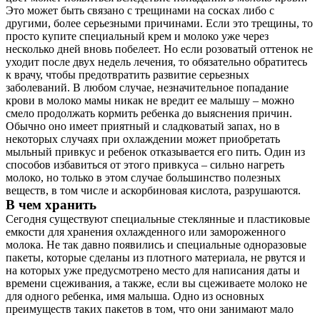
Это может быть связано с трещинами на сосках либо с
другими, более серьезными причинами. Если это трещины, то
просто купите специальный крем и молоко уже через
несколько дней вновь побелеет. Но если розоватый оттенок не
уходит после двух недель лечения, то обязательно обратитесь
к врачу, чтобы предотвратить развитие серьезных
заболеваний. В любом случае, незначительное попадание
крови в молоко мамы никак не вредит ее малышу – можно
смело продолжать кормить ребенка до выяснения причин.
Обычно оно имеет приятный и сладковатый запах, но в
некоторых случаях при охлаждении может приобретать
мыльный привкус и ребенок отказывается его пить. Один из
способов избавиться от этого привкуса – сильно нагреть
молоко, но только в этом случае большинство полезных
веществ, в том числе и аскорбиновая кислота, разрушаются.
В чем хранить
Сегодня существуют специальные стеклянные и пластиковые
емкости для хранения охлажденного или замороженного
молока. Не так давно появились и специальные одноразовые
пакеты, которые сделаны из плотного материала, не рвутся и
на которых уже предусмотрено место для написания даты и
времени сцеживания, а также, если вы сцеживаете молоко не
для одного ребенка, имя малыша. Одно из основных
преимуществ таких пакетов в том, что они занимают мало