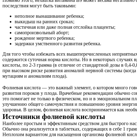
Помимо этого, нехватка витамина В9 может весьма негативно с
последствия могут быть таковыми:
неполное вынашивание ребенка;
выкидыш на ранних сроках;
частичная или даже полная отслойка плаценты;
самопроизвольный аборт;
рождение мертвого ребенка;
задержки умственного развития ребенка.
Для того чтобы избежать всех вышеперечисленных неприятных 
содержится суточная норма кислоты. Но в некоторых случаях 
кислоты, по 2-3 грамма (в отличие от стандартной дозы в 0,4
при высоком риске развития аномалий нервной системы (когда
мутациям и аномалиям плода).
Фолиевая кислота — это важный элемент, о котором много гов
развития пороков у плода. Врачебные рекомендации обычно со
это помогает не только в физическом, но и в эмоциональном пл
улучшению общего самочувствия и повышению уровня энергии. 
здоровья. В целом, фолиевая кислота воспринимается как необ
Источники фолиевой кислоты
Наиболее простым и эффективным средством для быстрого насы
Обычно она реализуется в таблетках, содержащих в себе 1 гра
Неплохим вариантом для насыщения организма фолиевой кисло