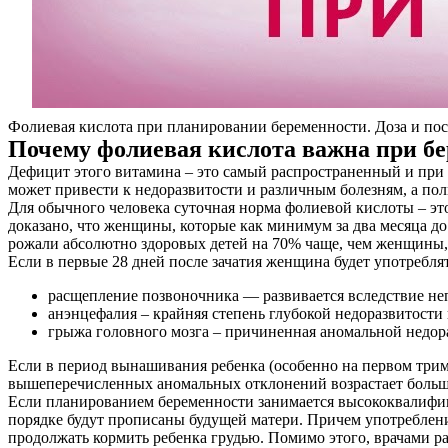
Фолиевая кислота при планировании беременности. Доза и по
Почему фолиевая кислота важна при б
Дефицит этого витамина – это самый распространенный и пр
может привести к недоразвитости и различным болезням, а пол
Для обычного человека суточная норма фолиевой кислоты – эт
доказано, что женщины, которые как минимум за два месяца до
рожали абсолютно здоровых детей на 70% чаще, чем женщины,
Если в первые 28 дней после зачатия женщина будет употребля
расщепление позвоночника — развивается вследствие неп
анэнцефалия – крайняя степень глубокой недоразвитости 
грыжа головного мозга – причиненная аномальной недор
Если в период вынашивания ребенка (особенно на первом трим
вышеперечисленных аномальных отклонений возрастает больш
Если планированием беременности занимается высококвалифиц
порядке будут прописаны будущей матери. Причем употребление
продолжать кормить ребенка грудью. Помимо этого, врачами р