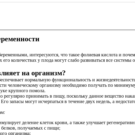
еременности
еременными, интересуются, что такое фолиевая кислота и почем
 его количествах у плода могут слабо развиваться все системы 
влияет на организм?
обеспечивает нормальную функциональность и жизнедеятельность
сти человеческому организму необходимо получать по минимуму
муке крупного помола.
 регулярно принимать в пищу, поскольку данное вещество накап
 Его запасы могут исчерпаться в течение двух недель, а недост
ом:
мулирует деление клеток крови, а также улучшает регенеративн
 белков, получаемых с пищи;
ого организма;