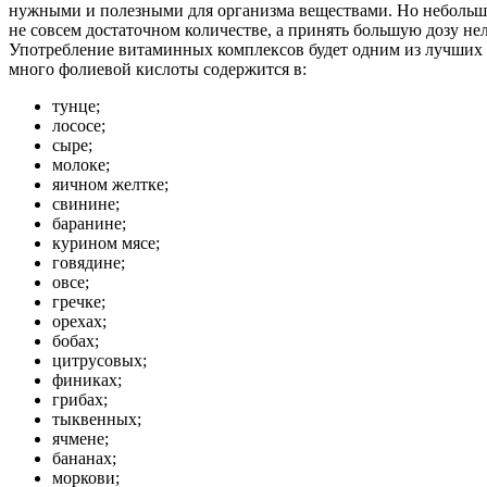
нужными и полезными для организма веществами. Но небольши
не совсем достаточном количестве, а принять большую дозу 
Употребление витаминных комплексов будет одним из лучших
много фолиевой кислоты содержится в:
тунце;
лососе;
сыре;
молоке;
яичном желтке;
свинине;
баранине;
курином мясе;
говядине;
овсе;
гречке;
орехах;
бобах;
цитрусовых;
финиках;
грибах;
тыквенных;
ячмене;
бананах;
моркови;