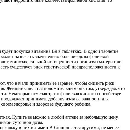
тупают недостаточные количества фолиевой кислоты, то
удет покупка витамина В9 в таблетках. В одной таблетке
 может назначать значительно большие дозы фолиевой
иповитаминозах, сильной истощенности организма матери или
 есть существует риск генетической предрасположенности к
, что начали принимать ее заранее, чтобы снизить риск
атия. Женщины делятся положительным опытом, утверждая, что
сти. Некоторые отмечают, что фолиевая кислота способствует
продолжает принимать добавку из-за ее важности для
своем здоровье и здоровье будущего ребенка.
тках. Купить ее можно в любой аптеке за небольшую цену.
одимой суточной дозы.
скольку в них витамин В9 дополняется другими, не менее