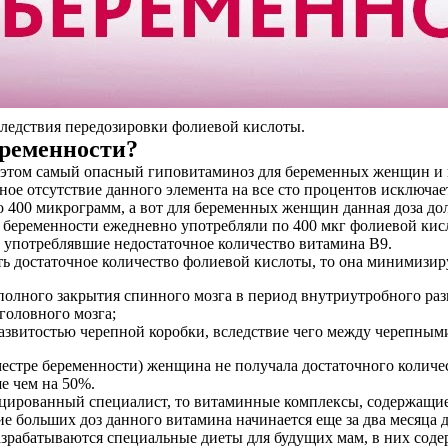
следствия передозировки фолиевой кислоты.
еременности?
и этом самый опасный гиповитаминоз для беременных женщин и
ное отсутствие данного элемента на все сто процентов исключае
о 400 микрограмм, а вот для беременных женщин данная доза д
 беременности ежедневно употребляли по 400 мкг фолиевой кисло
 употреблявшие недостаточное количество витамина В9.
ть достаточное количество фолиевой кислоты, то она минимизиру
олного закрытия спинного мозга в период внутриутробного раз
головного мозга;
азвитостью черепной коробки, вследствие чего между черепным
естре беременности) женщина не получала достаточного количес
е чем на 50%.
ированный специалист, то витаминные комплексы, содержащие в
 больших доз данного витамина начинается еще за два месяца до
азрабатываются специальные диеты для будущих мам, в них сод