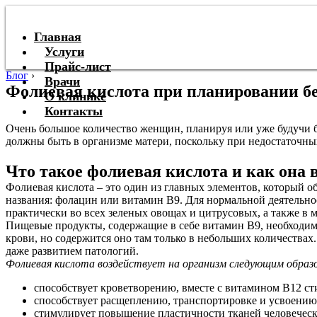
Главная
Услуги
Прайс-лист
Блог
›
Врачи
Фолиевая кислота при планировании б
О клинике
Контакты
Очень большое количество женщин, планируя или уже будучи б
должны быть в организме матери, поскольку при недостаточных
Что такое фолиевая кислота и как она 
Фолиевая кислота – это один из главных элементов, который 
названия: фолацин или витамин В9. Для нормальной деятельно
практически во всех зеленых овощах и цитрусовых, а также в 
Пищевые продукты, содержащие в себе витамин В9, необходимо
крови, но содержится оно там только в небольших количествах.
даже развитием патологий.
Фолиевая кислота воздействует на организм следующим образ
способствует кроветворению, вместе с витамином В12 сти
способствует расщеплению, транспортировке и усвоению
стимулирует повышение пластичности тканей человеческ