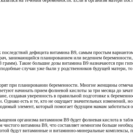
казаться на течении беременности. Если в организм матери пос
последствий дефицита витамина В9, самым простым вариантом б
врач, занимающийся планированием или ведением беременности,
-0,8 грамм). Такие большие дозы витамина В9 назначаются при г
 подобные случаи уже были у родственников будущей матери, то
орят при планировании беременности. Многие женщины отмечают
ветуют начинать прием фолиевой кислоты за три месяца до зач
ане, создавая уверенность в правильной подготовке к беременно
Однако есть и те, кто не ощущает значительных изменений, но 
ходимый элемент, который помогает будущим мамам заботиться о 
щения организма витамином В9 будет фолиевая кислота в табле
мм чистого витамина В9, что составляет немногим больше необх
той будут витаминные и витаминно-минеральные комплексы, по