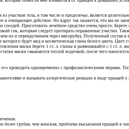
ов, которые помогли мне избавиться от прыщей в домашних усло
 участков тела, в том числе и предплечье, является целительно
 и очищающее действие. Но вдруг так окажется, что вы не зани
ли соседей. Приготовить лечебное средство очень просто. Берете
язкий сок, которым следует протирать пораженные участки. Такж
стаем их и перекручиваем через мясорубку. Полученный состав 
 которого будет мед и косметическая глина белого цвета. Цвет 
товления маски берете 1 ст. л. глины и размешивайте с 1 ст. л.
Остатки маски смываются теплой водичкой, после чего наноситс
 его проводить одновременно с профилактическими мерами. Тогд
ражителями и вызывать аллергические реакции в виде прыщей у 
лечения.
н более грубая, чем женская, проблема высыпания прыщей в зон