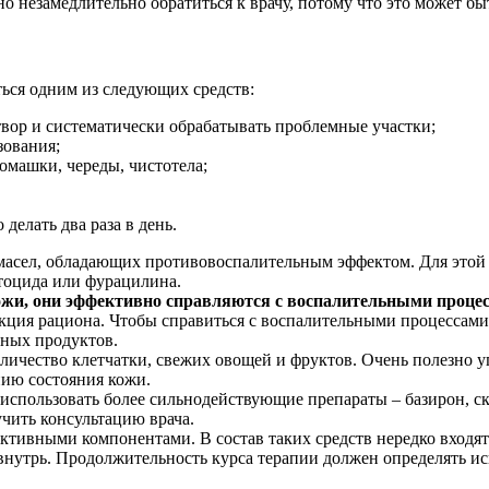
 незамедлительно обратиться к врачу, потому что это может бы
ься одним из следующих средств:
твор и систематически обрабатывать проблемные участки;
зования;
омашки, череды, чистотела;
елать два раза в день.
масел, обладающих противовоспалительным эффектом. Для этой ц
тоцида или фурацилина.
кожи, они эффективно справляются с воспалительными проц
кция рациона. Чтобы справиться с воспалительными процессами
ных продуктов.
личество клетчатки, свежих овощей и фруктов. Очень полезно у
ию состояния кожи.
 использовать более сильнодействующие препараты – базирон, с
чить консультацию врача.
активными компонентами. В состав таких средств нередко входя
 внутрь. Продолжительность курса терапии должен определять и