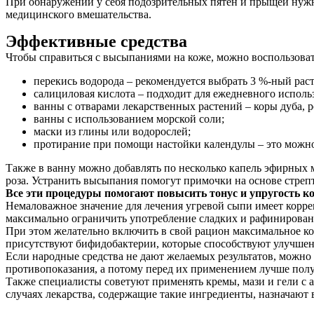
При обнаружении у себя подозрительных пятен и прыщей нужно
медицинского вмешательства.
Эффективные средства
Чтобы справиться с высыпаниями на коже, можно воспользоват
перекись водорода – рекомендуется выбрать 3 %-ный рас
салициловая кислота – подходит для ежедневного исполь
ванны с отварами лекарственных растений – коры дуба, р
ванны с использованием морской соли;
маски из глины или водорослей;
протирание при помощи настойки календулы – это можно д
Также в ванну можно добавлять по несколько капель эфирных 
роза. Устранить высыпания помогут примочки на основе стреп
Все эти процедуры помогают повысить тонус и упругость 
Немаловажное значение для лечения угревой сыпи имеет корре
максимально ограничить употребление сладких и рафинирован
При этом желательно включить в свой рацион максимальное ко
присутствуют бифидобактерии, которые способствуют улучшен
Если народные средства не дают желаемых результатов, можно
противопоказания, а потому перед их применением лучше полу
Также специалисты советуют применять кремы, мази и гели с 
случаях лекарства, содержащие такие ингредиенты, назначают