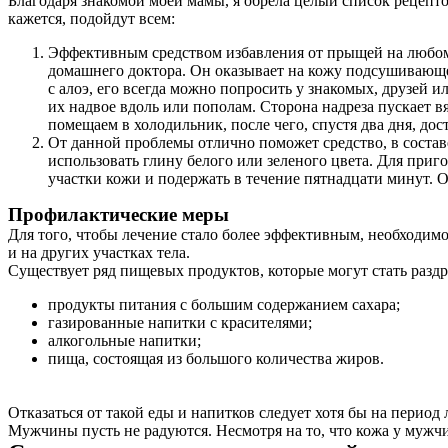
Благодаря знакомой моей мамы, я обрела целый список рецепт
кажется, подойдут всем:
Эффективным средством избавления от прыщей на любом из
домашнего доктора. Он оказывает на кожу подсушивающее
с алоэ, его всегда можно попросить у знакомых, друзей и
их надвое вдоль или пополам. Сторона надреза пускает в
помещаем в холодильник, после чего, спустя два дня, до
От данной проблемы отлично поможет средство, в составе
использовать глину белого или зеленого цвета. Для приго
участки кожи и подержать в течение пятнадцати минут. 
Профилактические меры
Для того, чтобы лечение стало более эффективным, необходимо
и на других участках тела.
Существует ряд пищевых продуктов, которые могут стать разд
продукты питания с большим содержанием сахара;
газированные напитки с красителями;
алкогольные напитки;
пища, состоящая из большого количества жиров.
Отказаться от такой еды и напитков следует хотя бы на период 
Мужчины пусть не радуются. Несмотря на то, что кожа у мужчи