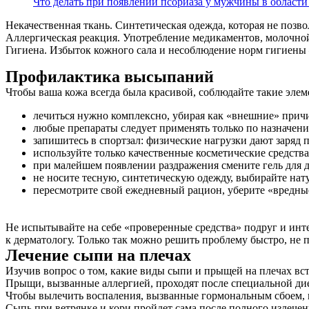
Что делать при появлении псориаза у мужчины в области
Некачественная ткань. Синтетическая одежда, которая не позво
Аллергическая реакция. Употребление медикаментов, молочно
Гигиена. Избыток кожного сала и несоблюдение норм гигиены
Профилактика высыпаний
Чтобы ваша кожа всегда была красивой, соблюдайте такие эле
лечиться нужно комплексно, убирая как «внешние» причи
любые препараты следует применять только по назначени
запишитесь в спортзал: физические нагрузки дают заряд
используйте только качественные косметические средства
при малейшем появлении раздражения смените гель для д
не носите тесную, синтетическую одежду, выбирайте нат
пересмотрите свой ежедневный рацион, уберите «вредны
Не испытывайте на себе «проверенные средства» подруг и инте
к дерматологу. Только так можно решить проблему быстро, не 
Лечение сыпи на плечах
Изучив вопрос о том, какие виды сыпи и прыщей на плечах вс
Прыщи, вызванные аллергией, проходят после специальной диет
Чтобы вылечить воспаления, вызванные гормональным сбоем, н
Сыпь при ветрянке и кори пройдет сама после полного излечен