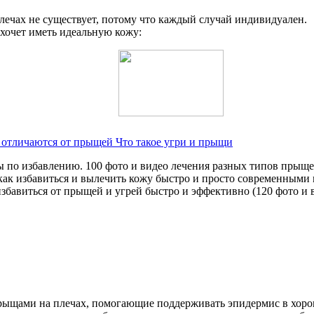
лечах не существует, потому что каждый случай индивидуален.
 хочет иметь идеальную кожу:
 отличаются от прыщей Что такое угри и прыщи
по избавлению. 100 фото и видео лечения разных типов прыщ
ак избавиться и вылечить кожу быстро и просто современными м
збавиться от прыщей и угрей быстро и эффективно (120 фото и 
 прыщами на плечах, помогающие поддерживать эпидермис в хоро