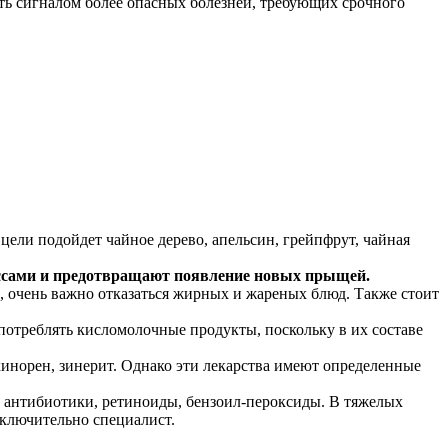
ть сигналом более опасных болезней, требующих срочного
ели подойдет чайное дерево, апельсин, грейпфрут, чайная
ессами и предотвращают появление новых прыщей.
, очень важно отказаться жирных и жареных блюд. Также стоит
потреблять кисломолочные продукты, поскольку в их составе
кинорен, зинерит. Однако эти лекарства имеют определенные
т антибиотики, ретиноиды, бензоил-пероксиды. В тяжелых
сключительно специалист.