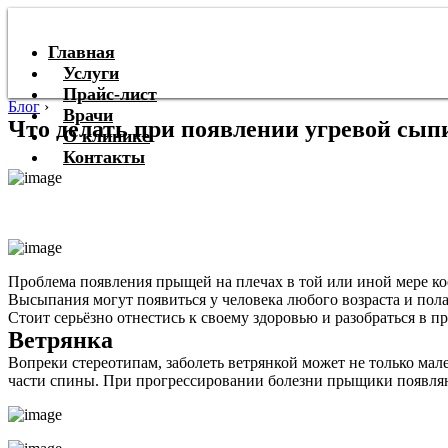
Главная
Услуги
Прайс-лист
Блог
›
Врачи
Что делать при появлении угревой сыпи
О клинике
Контакты
Проблема появления прыщей на плечах в той или иной мере ко
Высыпания могут появиться у человека любого возраста и пола
Стоит серьёзно отнестись к своему здоровью и разобраться в 
Ветрянка
Вопреки стереотипам, заболеть ветрянкой может не только мале
части спины. При прогрессировании болезни прыщики появляю