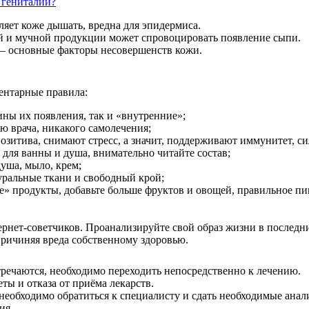
 гениталий?
ляет коже дышать, вредна для эпидермиса.
й и мучной продукции может спровоцировать появление сыпи.
 – основные факторы несовершенств кожи.
ментарные правила:
ны их появления, так и «внутренние»;
ю врача, никакого самолечения;
 позитива, снимают стресс, а значит, поддерживают иммунитет, 
 для ванны и душа, внимательно читайте состав;
уша, мыло, крем;
уральные ткани и свободный крой;
е» продукты, добавьте больше фруктов и овощей, правильное пи
рнет-советчиков. Проанализируйте свой образ жизни в последни
причиняя вреда собственному здоровью.
тречаются, необходимо переходить непосредственно к лечению.
ы и отказа от приёма лекарств.
еобходимо обратиться к специалисту и сдать необходимые анал
ия.