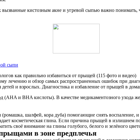
ах вызванные кистозным акне и угревой сыпью важно понимать, 
вой сыпи
огов как правильно избавиться от прыщей (115 фото и видео)
му лечению и обзор самых распространенных ошибок при диагно
я детей и взрослых. Диагностика и избавление от прыщей в дома
од (AHA и BHA кислоты). В качестве медикаментозного ухода же
ромашка, шалфей, кора дуба) помогающие снять воспаление, и 
ает косметическая глина. Если причина прыщей в излишнем по
тить своё внимание на глины голубого, белого и зелёного цвет
 прыщами в зоне предплечья