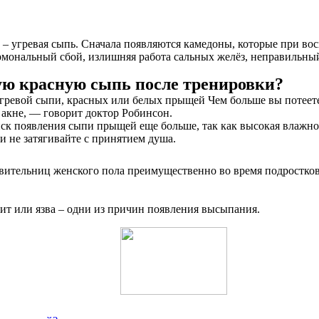
– угревая сыпь. Сначала появляются камедоны, которые при во
мональный сбой, излишняя работа сальных желёз, неправильный
ю красную сыпь после тренировки?
ревой сыпи, красных или белых прыщей Чем больше вы потеете, 
 акне, — говорит доктор Робинсон.
 появления сыпи прыщей еще больше, так как высокая влажност
и не затягивайте с принятием душа.
авительниц женского пола преимущественно во время подростков
ит или язва – одни из причин появления высыпания.