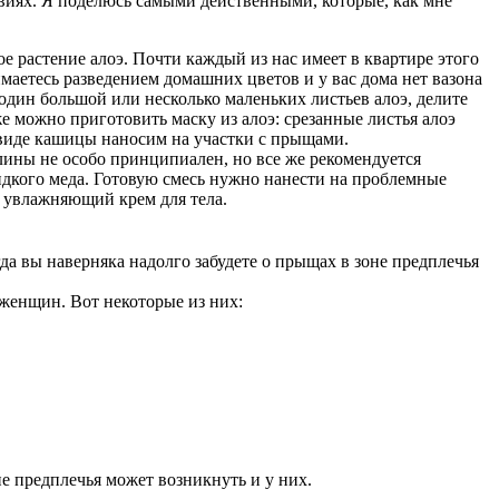
виях. Я поделюсь самыми действенными, которые, как мне
е растение алоэ. Почти каждый из нас имеет в квартире этого
маетесь разведением домашних цветов и у вас дома нет вазона
 один большой или несколько маленьких листьев алоэ, делите
е можно приготовить маску из алоэ: срезанные листья алоэ
в виде кашицы наносим на участки с прыщами.
глины не особо принципиален, но все же рекомендуется
 жидкого меда. Готовую смесь нужно нанести на проблемные
я увлажняющий крем для тела.
а вы наверняка надолго забудете о прыщах в зоне предплечья
женщин. Вот некоторые из них:
е предплечья может возникнуть и у них.