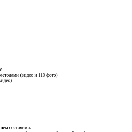
ей
етодами (видео и 110 фото)
видео)
шем состоянии.