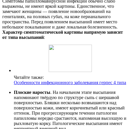
Симптомы папилломавирусной инфекции обычно слабо
выражены, не имеют яркой картины. Единственное, что
замечают женщины — появление новообразований на
гениталиях, на половых губах, на коже перианального
пространства. Перед появлением высыпаний имеет место
небольшое покалывание и даже локальная болезненность.
Характер симптоматической картины напрямую зависит
от типа высыпаний
:
Читайте также:
Особенности инфекционного заболевания герпес 4 типа
Плоские наросты
. На начальном этапе высыпания
напоминают твёрдую по структуре сыпь с шершавой
поверхностью. Бляшки несколько возвышаются над
поверхностью кожи, имеют коричневатый или красный
оттенок. При прогрессирующем течении патологии
папилломы нередко срастаются, напоминая высохшую и
рыхловатую корку. Патологические высыпания имеют
неприятный внешний вид.