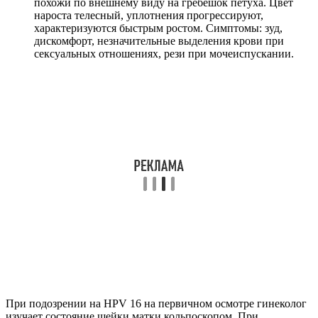
похожи по внешнему виду на гребешок петуха. Цвет
нароста телесный, уплотнения прогрессируют,
характеризуются быстрым ростом. Симптомы: зуд,
дискомфорт, незначительные выделения крови при
сексуальных отношениях, рези при мочеиспускании.
При подозрении на HPV 16 на первичном осмотре гинеколог
изучает состояние шейки матки кольпоскопом. При