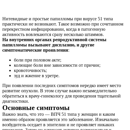
Нитевидные и простые папилломы при вирусе 51 типа
практически не возникают. Такое возможно при сочетанном
перекрестном инфицировании, когда в патогенную
активность вовлекаются сразу несколько штаммов.
На внутренних органах репродуктивной системы
папилломы вызывают дисплазию, и другие
симптоматические проявления
:
боли при половом акте;
колющие боли вне зависимости от причин;
кровоточивость;
зуд и жжение в уретре.
При появлении последних симптомов нередко имеет место
развитие опухоли. В этом случае важно незамедлительно
обратиться к врачу-гинекологу для проведения тщательной
диагностики.
Основные симптомы
Важно знать, что это — ВПЧ 51 типа у женщин и каким
именно образом проявляется это заболевание. Изначально
возбудитель оседает в эпителии и не проявляет никаких
признаков. Затем он начинает активно размножаться и