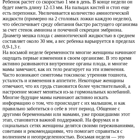
Ребенок растет со скоростью 1 мм в день. В конце недели он
будет иметь длину 12-13 мм. На пальцах кистей и стоп еще
есть перепонки. Увеличивается количество амниотической
жидкости (примерно на 2 столовых ложки каждую неделю),
что обеспечивает среду обитания быстро растущего организма
за счет стенок амниона и почечной секреции эмбриона.
Диаметр мешка плода с амниотической жидкостью в среднем
составляет около 30 мм, а вес ребенка варьируется в пределах
0,9-1,3 г.
На восьмой неделе беременности многие женщины начинают
ощущать первые изменения в своем организме. В это время
активно развиваются внутренние органы плода, и многие
мамы замечают, как их тело реагирует на эти изменения.
Часто возникают симптомы токсикоза: утренняя тошнота,
усталость и изменения в аппетите. Некоторые женщины
отмечают, что их грудь становится более чувствительной, а
настроение может меняться из-за гормональных колебаний.
Многие будущие мамы начинают активно искать
информацию о том, что происходит с их малышом, и как
правильно заботиться о себе в этот период. Общение с
другими беременными или мамами, уже прошедшими этот
этап, становится важной поддержкой. На форумах и в
социальных сетях женщины делятся своими переживаниями,
советами и рекомендациями, что помогает справиться с
волнением и неопределенностью. Восьмая неделя — это