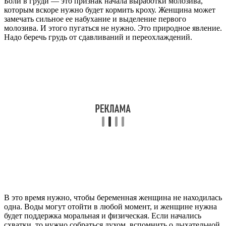
Боли в груди — это признак начала выработки молозива,
которым вскоре нужно будет кормить кроху. Женщина может
замечать сильное ее набухание и выделение первого
молозива. И этого пугаться не нужно. Это природное явление.
Надо беречь грудь от сдавливаний и переохлаждений.
В это время нужно, чтобы беременная женщина не находилась
одна. Воды могут отойти в любой момент, и женщине нужна
будет поддержка моральная и физическая. Если начались
схватки, то нужно собраться духом, вспомнить о дыхательной