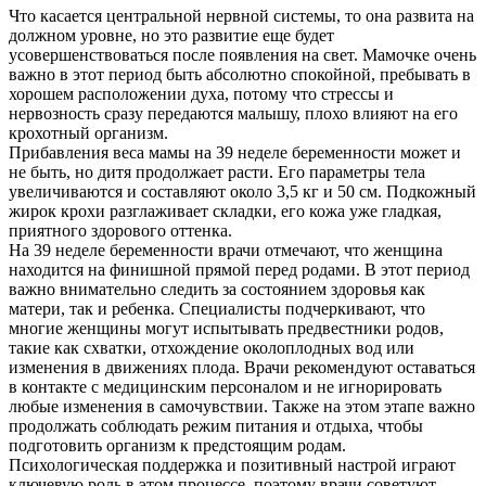
Что касается центральной нервной системы, то она развита на
должном уровне, но это развитие еще будет
усовершенствоваться после появления на свет. Мамочке очень
важно в этот период быть абсолютно спокойной, пребывать в
хорошем расположении духа, потому что стрессы и
нервозность сразу передаются малышу, плохо влияют на его
крохотный организм.
Прибавления веса мамы на 39 неделе беременности может и
не быть, но дитя продолжает расти. Его параметры тела
увеличиваются и составляют около 3,5 кг и 50 см. Подкожный
жирок крохи разглаживает складки, его кожа уже гладкая,
приятного здорового оттенка.
На 39 неделе беременности врачи отмечают, что женщина
находится на финишной прямой перед родами. В этот период
важно внимательно следить за состоянием здоровья как
матери, так и ребенка. Специалисты подчеркивают, что
многие женщины могут испытывать предвестники родов,
такие как схватки, отхождение околоплодных вод или
изменения в движениях плода. Врачи рекомендуют оставаться
в контакте с медицинским персоналом и не игнорировать
любые изменения в самочувствии. Также на этом этапе важно
продолжать соблюдать режим питания и отдыха, чтобы
подготовить организм к предстоящим родам.
Психологическая поддержка и позитивный настрой играют
ключевую роль в этом процессе, поэтому врачи советуют