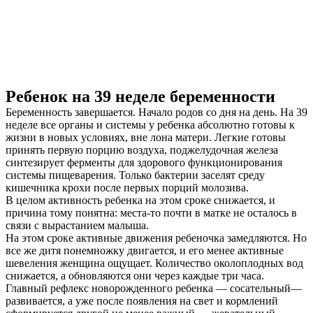
Ребенок на 39 неделе беременности
Беременность завершается. Начало родов со дня на день. На 39
неделе все органы и системы у ребенка абсолютно готовы к
жизни в новых условиях, вне лона матери. Легкие готовы
принять первую порцию воздуха, поджелудочная железа
синтезирует ферменты для здорового функционирования
системы пищеварения. Только бактерии заселят среду
кишечника крохи после первых порций молозива.
В целом активность ребенка на этом сроке снижается, и
причина тому понятна: места-то почти в матке не осталось в
связи с вырастанием малыша.
На этом сроке активные движения ребеночка замедляются. Но
все же дитя понемножку двигается, и его менее активные
шевеления женщина ощущает. Количество околоплодных вод
снижается, а обновляются они через каждые три часа.
Главный рефлекс новорожденного ребенка — сосательный—
развивается, а уже после появления на свет и кормлений