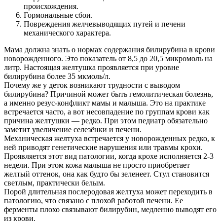
происхождения.
Гормональные сбои.
Повреждения желчевыводящих путей и печени
механического характера.
Мама должна знать о нормах содержания билирубина в крови
новорожденного. Это показатель от 8,5 до 20,5 микромоль на
литр. Настоящая желтушка проявляется при уровне
билирубина более 35 мкмоль/л.
Почему же у деток возникают трудности с выводом
билирубина? Причиной может быть гемолитическая болезнь,
а именно резус-конфликт мамы и малыша. Это на практике
встречается часто, а вот несовпадение по группам крови как
причина желтушки — редко. При этом педиатр обязательно
заметит увеличение селезёнки и печени.
Механическая желтуха встречается у новорожденных редко, к
ней приводят генетические нарушения или травмы крохи.
Проявляется этот вид патологии, когда крохе исполняется 2-3
недели. При этом кожа малыша не просто приобретает
желтый оттенок, она как будто бы зеленеет. Стул становится
светлым, практически белым.
Порой длительная послеродовая желтуха может переходить в
патологию, что связано с плохой работой печени. Ее
ферменты плохо связывают билирубин, медленно выводят его
из крови.