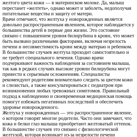
желтого цвета кожи — в материнском молоке. Да, малыш
перестанет «желтеть», однако может и заболеть, недополучая
питательные вещества и защиту от матери.
Врачи отмечают, что желтуха у новорожденных является
довольно распространенным явлением, которое наблюдается у
большинства детей в первые дни жизни. Это состояние
связано с повышением уровня билирубина в крови, что может
быть вызвано различными факторами, включая незрелость
печени и несовместимость крови между матерью и ребенком.
В большинстве случаев желтуха проходит самостоятельно и
не требует специального лечения. Однако врачи
подчеркивают важность наблюдения за состоянием малыша,
так как в редких случаях высокие уровни билирубина могут
привести к серьезным осложнениям. Специалисты
рекомендуют родителям внимательно следить за цветом кожи
и слизистых, а также консультироваться с педиатром при
возникновении любых тревожных симптомов. Правильный
подход к наблюдению и своевременная медицинская помощь
помогут избежать негативных последствий и обеспечить
здоровье новорожденного.
Желтуха у новорожденных — это распространенное явление,
о котором говорят многие родители. Часто они замечают, что
кожа и белки глаз малыша приобретают желтоватый оттенок.
В большинстве случаев это связано с физиологической
желтухой, которая возникает из-за незрелости печени