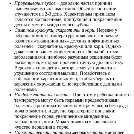
Прорезывание зубов
– довольно частая причина
вышеупомянутых симптомов. Обычно состояние
улучшается на 2-3 день. Характерным признаком
являются воспаленные, припухшие и покрасневшие
десны в месте выхода нового зубика.
Симптом краснухи, скарлатины и кори.
Нередко у
ребенка понос и температура появляются в начале
развития «традиционных» детских инфекционных
болезней – скарлатины, краснухи или кори. Однако
даже если в вашем окружении есть больной этими
заболеваниями, наиболее разумным решением будет
вызов врача, который проведет точную диагностику.
Вероятны совпадения, которые могут привести к
ухудшению состояния малыша. Позаботьтесь о
соблюдении карантинных мер, чтобы уберечь от
заражения окружающих, не переболевших данными
болезнями.
На фоне гриппа или ангины
. При этом у ребенка понос и
температура могут быть первыми предвестниками
болезни. При внимательном осмотре малыша без труда
можно заметить и другие характерные признаки:
покраснение горла, увеличенные миндалины,
заложенность носа. Может появиться кашель или
чувство першения в горле.
Побочная реакция на прием медикаментов
. Наиболее