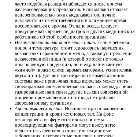
часто подобная реакция наблюдается после приема
железосодержащих препаратов. Если малыш страдает
непереносимостью таких медикаментов, нужно
исключить их из употребления и в ближайшее время
посоветоваться с врачом. Отныне всегда следует
предупреждать врачей-педиатров и других медицинских
работников об этой особенности организма.
Некачественная или «тяжелая» пищ
а. Если у ребенка
понос и температура, стоит заподозрить нарушения
возрастных ограничений в меню, а также употребление
некачественной пищи (к которой относят не только
просроченную продукцию, но и еду, напичканную
«химией»: красителями, ароматизаторами, усилителями
вкуса и т.п.). Для детской незрелой ферментативной
системы даже привычная пища взрослых может стать
своеобразным ядом: копченые колбасы, шоколад, грибы,
газированные напитки и другие изыски современной
пищевой промышленности отнюдь не прибавят
здоровья юному организму.
Ацетонемический криз.
Возникает при повышенной
концентрации в крови кетоновых тел. На фоне
несовершенства ферментативной системы
провоцирующими факторами могут выступать:
недостаток углеводов в пище, инфекционные
заболевания, некорректные пищевые нагрузки,