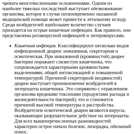
чревата многочисленными осложнениями. Одним из
наиболее тяжелых последствий выступает обезвоживание
организма, которое в случае несвоевременно оказанной
медицинской помощи может привести к летальному исходу.
Среди возбудителей наибольшее количество случаев
приходится на острые кишечные инфекции. Как правило, они
представлены ротавирусной инфекцией и энтеровирусами.
Кишечная инфекция
. Классифицируют несколько видов
инфекционной диареи: инвазивная, секреторная и
осмотическая. При инвазивной (кровянистой) диарее
бактерии поражают слизистую кишечника, что
сопровождается характерными кровянистыми
выделениями, общей интоксикацией и повышенной
температурой. Причиной секреторной (водянистой)
диареи выступает проникновение возбудителей в
энтероциты кишечника. Это сопряжено с отравлением
организма вредными токсинами (продуктами распада и
жизнедеятельности бактерий), что и становится
причиной высокой температуры и расстройства.
Возбудителем осмотической диареи являются вирусы,
оказывающие разрушительное действие на энтероциты.
Для всех вышеперечисленных разновидностей
характерно острое начало болезни, лихорадка, обильный
понос.