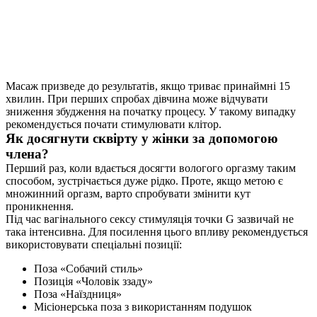
Масаж призведе до результатів, якщо триває принаймні 15
хвилин. При перших спробах дівчина може відчувати
зниження збудження на початку процесу. У такому випадку
рекомендується почати стимулювати клітор.
Як досягнути сквірту у жінки за допомогою
члена?
Перший раз, коли вдається досягти вологого оргазму таким
способом, зустрічається дуже рідко. Проте, якщо метою є
множинний оргазм, варто спробувати змінити кут
проникнення.
Під час вагінального сексу стимуляція точки G зазвичай не
така інтенсивна. Для посилення цього впливу рекомендується
використовувати спеціальні позиції:
Поза «Собачий стиль»
Позиція «Чоловік ззаду»
Поза «Наїздниця»
Місіонерська поза з використанням подушок