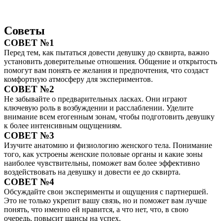
Советы
СОВЕТ №1
Перед тем, как пытаться довести девушку до сквирта, важно
установить доверительные отношения. Общение и открытость
помогут вам понять ее желания и предпочтения, что создаст
комфортную атмосферу для экспериментов.
СОВЕТ №2
Не забывайте о предварительных ласках. Они играют
ключевую роль в возбуждении и расслаблении. Уделите
внимание всем erогенным зонам, чтобы подготовить девушку
к более интенсивным ощущениям.
СОВЕТ №3
Изучите анатомию и физиологию женского тела. Понимание
того, как устроены женские половые органы и какие зоны
наиболее чувствительны, поможет вам более эффективно
воздействовать на девушку и довести ее до сквирта.
СОВЕТ №4
Обсуждайте свои эксперименты и ощущения с партнершей.
Это не только укрепит вашу связь, но и поможет вам лучше
понять, что именно ей нравится, а что нет, что, в свою
очередь, повысит шансы на успех.