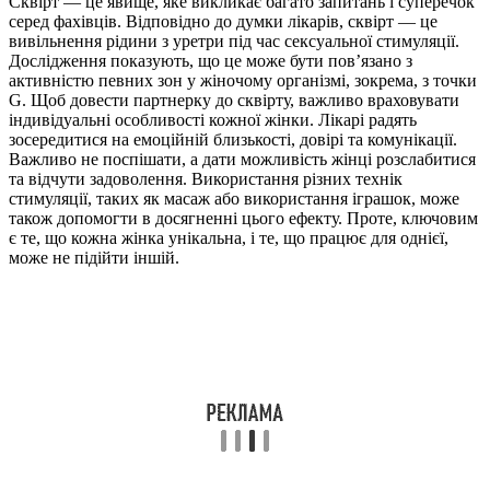
Сквірт — це явище, яке викликає багато запитань і суперечок
серед фахівців. Відповідно до думки лікарів, сквірт — це
вивільнення рідини з уретри під час сексуальної стимуляції.
Дослідження показують, що це може бути пов’язано з
активністю певних зон у жіночому організмі, зокрема, з точки
G. Щоб довести партнерку до сквірту, важливо враховувати
індивідуальні особливості кожної жінки. Лікарі радять
зосередитися на емоційній близькості, довірі та комунікації.
Важливо не поспішати, а дати можливість жінці розслабитися
та відчути задоволення. Використання різних технік
стимуляції, таких як масаж або використання іграшок, може
також допомогти в досягненні цього ефекту. Проте, ключовим
є те, що кожна жінка унікальна, і те, що працює для однієї,
може не підійти іншій.