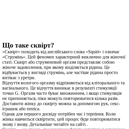
Що таке сквірт?
«Сквірт» походить від англійського слова «Squirt» і означає
«Струмінь». Цей феномен характерний виключно для жіночої
статі. Сквірт або струменевий оргазм представляє собою
жіноче задоволення, при якому виділяється рідина. Це
відбувається у вигляді струмінь, але частіше рідина просто
витікає з уретри.
Відчуття вологого оргазму відрізняються від кліторального та
вагінального. Це відчуття виникає в результаті стимуляції
точки G. Оргазм часто буває множинним, і якщо стимуляція
не припиняється, піки можуть повторюватися кілька разів.
Доставити жінку до сквірту можна за допомогою рук, секс-
іграшок або пеніса.
Однак для першого досвіду потрібен час і терпіння. Коли
жінка навчиться сквіртити, цей процес буде повторюватися
знову і знову. Детальніше читайте на сайті .