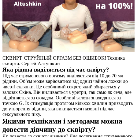
СКВИРТ, СТРУЙНЫЙ ОРГАЗМ БЕЗ ОШИБОК! Техника
сквирта. Сергей Алтушкин
Яка рідина виділяється під час сквірту?
Під час струменевого оргазму виділяється від 10 до 70 мл
рідини. Об’єм може варіюватися від однієї чайної ложки до
чверті склянки. Це особливий секрет, який збирається у
залозах Скіна. Він виливається з уретри, так само як сеча, але
відрізняється за складом. Особливі залози знаходяться за
точкою G. Їх стимуляція протягом кількох хвилин призводить
до утворення рідини, яка викидається назовні під час
сексуального піку.
Якими техніками і методами можна
довести дівчину до сквірту?
Як довести до сквірту дівчину? Для досягнення струменевого