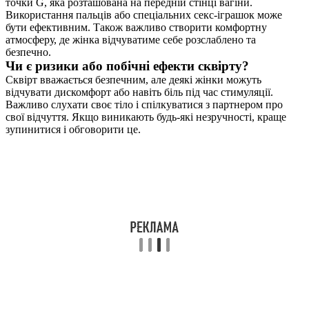
точки G, яка розташована на передній стінці вагіни.
Використання пальців або спеціальних секс-іграшок може
бути ефективним. Також важливо створити комфортну
атмосферу, де жінка відчуватиме себе розслаблено та
безпечно.
Чи є ризики або побічні ефекти сквірту?
Сквірт вважається безпечним, але деякі жінки можуть
відчувати дискомфорт або навіть біль під час стимуляції.
Важливо слухати своє тіло і спілкуватися з партнером про
свої відчуття. Якщо виникають будь-які незручності, краще
зупинитися і обговорити це.