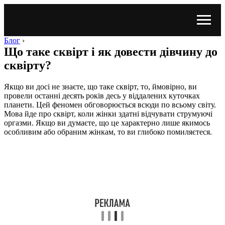
Блог
›
Що таке сквірт і як довести дівчину до
сквірту?
Якщо ви досі не знаєте, що таке сквірт, то, ймовірно, ви
провели останні десять років десь у віддалених куточках
планети. Цей феномен обговорюється всюди по всьому світу.
Мова йде про сквірт, коли жінки здатні відчувати струмуючі
оргазми. Якщо ви думаєте, що це характерно лише якимось
особливим або обраним жінкам, то ви глибоко помиляєтеся.