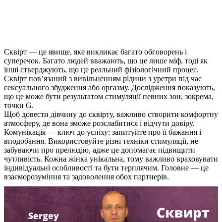
Сквірт — це явище, яке викликає багато обговорень і
суперечок. Багато людей вважають, що це лише міф, тоді як
інші стверджують, що це реальний фізіологічний процес.
Сквірт пов’язаний з вивільненням рідини з уретри під час
сексуального збудження або оргазму. Дослідження показують,
що це може бути результатом стимуляції певних зон, зокрема,
точки G.
Щоб довести дівчину до сквірту, важливо створити комфортну
атмосферу, де вона зможе розслабитися і відчути довіру.
Комунікація — ключ до успіху: запитуйте про її бажання і
вподобання. Використовуйте різні техніки стимуляції, не
забуваючи про прелюдію, адже це допомагає підвищити
чутливість. Кожна жінка унікальна, тому важливо враховувати
індивідуальні особливості та бути терплячим. Головне — це
взаєморозуміння та задоволення обох партнерів.