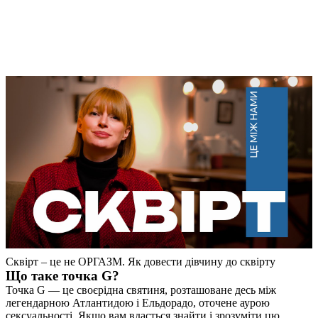
Сквірт – це не ОРГАЗМ. Як довести дівчину до сквірту
Що таке точка G?
Точка G — це своєрідна святиня, розташоване десь між
легендарною Атлантидою і Ельдорадо, оточене аурою
сексуальності. Якщо вам вдасться знайти і зрозуміти цю