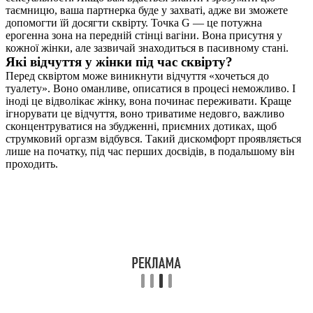
таємницю, ваша партнерка буде у захваті, адже ви зможете
допомогти їй досягти сквірту. Точка G — це потужна
ерогенна зона на передній стінці вагіни. Вона присутня у
кожної жінки, але зазвичай знаходиться в пасивному стані.
Які відчуття у жінки під час сквірту?
Перед сквіртом може виникнути відчуття «хочеться до
туалету». Воно оманливе, описатися в процесі неможливо. І
іноді це відволікає жінку, вона починає переживати. Краще
ігнорувати це відчуття, воно триватиме недовго, важливо
сконцентруватися на збудженні, приємних дотиках, щоб
струмковий оргазм відбувся. Такий дискомфорт проявляється
лише на початку, під час перших досвідів, в подальшому він
проходить.