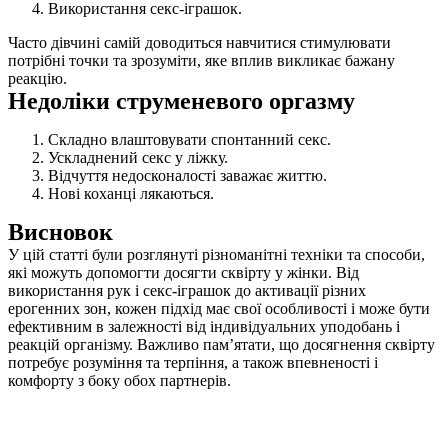
Використання секс-іграшок.
Часто дівчині самій доводиться навчитися стимулювати
потрібні точки та зрозуміти, яке вплив викликає бажану
реакцію.
Недоліки струменевого оргазму
Складно влаштовувати спонтанний секс.
Ускладнений секс у ліжку.
Відчуття недосконалості заважає життю.
Нові коханці лякаються.
Висновок
У цій статті були розглянуті різноманітні техніки та способи,
які можуть допомогти досягти сквірту у жінки. Від
використання рук і секс-іграшок до активації різних
ерогенних зон, кожен підхід має свої особливості і може бути
ефективним в залежності від індивідуальних уподобань і
реакцій організму. Важливо пам’ятати, що досягнення сквірту
потребує розуміння та терпіння, а також впевненості і
комфорту з боку обох партнерів.