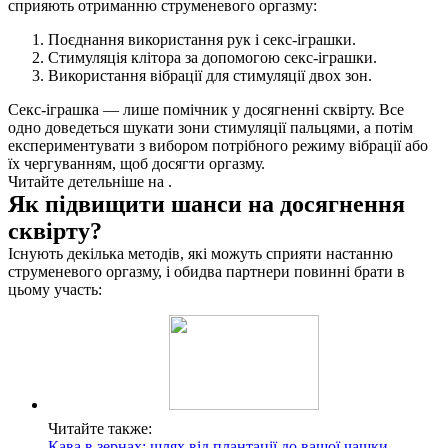
сприяють отриманню струменевого оргазму:
Поєднання використання рук і секс-іграшки.
Стимуляція клітора за допомогою секс-іграшки.
Використання вібрації для стимуляції двох зон.
Секс-іграшка — лише помічник у досягненні сквірту. Все
одно доведеться шукати зони стимуляції пальцями, а потім
експериментувати з вибором потрібного режиму вібрації або
їх чергуванням, щоб досягти оргазму.
Читайте детельніше на .
Як підвищити шанси на досягнення
сквірту?
Існують декілька методів, які можуть сприяти настанню
струменевого оргазму, і обидва партнери повинні брати в
цьому участь:
Читайте также:
Кава в зернах: шлях від плантації до вашої чашки