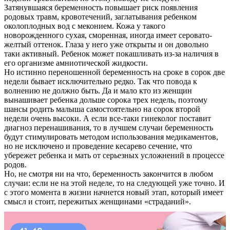
Затянувшаяся беременность повышает риск появления
родовых травм, кровотечений, заглатывания ребенком
околоплодных вод с меконием. Кожа у такого
новорожденного сухая, сморенная, иногда имеет серовато-
желтый оттенок. Глаза у него уже открыты и он довольно
таки активный. Ребенок может покашливать из-за наличия в
его организме амниотической жидкости.
Но истинно переношенной беременность на сроке в сорок две
недели бывает исключительно редко. Так что повода к
волнению не должно быть. Да и мало кто из женщин
вынашивает ребенка дольше сорока трех недель, поэтому
шансы родить малыша самостоятельно на сорок второй
недели очень высоки. А если все-таки гинеколог поставит
диагноз перенашивания, то в лучшем случаи беременность
будут стимулировать методом использования медикаментов,
но не исключено и проведение кесарево сечение, что
убережет ребенка и мать от серьезных усложнений в процессе
родов.
Но, не смотря ни на что, беременность закончится в любом
случаи: если не на этой неделе, то на следующей уже точно. И
с этого момента в жизни начнется новый этап, который имеет
смысл и стоит, пережитых женщинами «страданий».