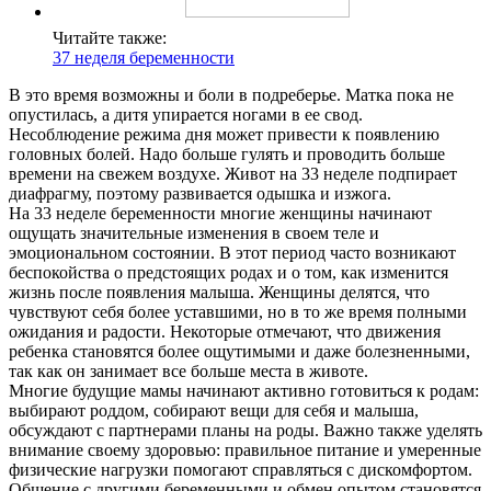
Читайте также:
37 неделя беременности
В это время возможны и боли в подреберье. Матка пока не
опустилась, а дитя упирается ногами в ее свод.
Несоблюдение режима дня может привести к появлению
головных болей. Надо больше гулять и проводить больше
времени на свежем воздухе. Живот на 33 неделе подпирает
диафрагму, поэтому развивается одышка и изжога.
На 33 неделе беременности многие женщины начинают
ощущать значительные изменения в своем теле и
эмоциональном состоянии. В этот период часто возникают
беспокойства о предстоящих родах и о том, как изменится
жизнь после появления малыша. Женщины делятся, что
чувствуют себя более уставшими, но в то же время полными
ожидания и радости. Некоторые отмечают, что движения
ребенка становятся более ощутимыми и даже болезненными,
так как он занимает все больше места в животе.
Многие будущие мамы начинают активно готовиться к родам:
выбирают роддом, собирают вещи для себя и малыша,
обсуждают с партнерами планы на роды. Важно также уделять
внимание своему здоровью: правильное питание и умеренные
физические нагрузки помогают справляться с дискомфортом.
Общение с другими беременными и обмен опытом становятся