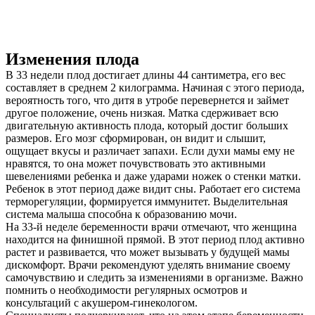
Изменения плода
В 33 недели плод достигает длины 44 сантиметра, его вес
составляет в среднем 2 килограмма. Начиная с этого периода,
вероятность того, что дитя в утробе перевернется и займет
другое положение, очень низкая. Матка сдерживает всю
двигательную активность плода, который достиг больших
размеров. Его мозг сформирован, он видит и слышит,
ощущает вкусы и различает запахи. Если духи мамы ему не
нравятся, то она может почувствовать это активными
шевелениями ребенка и даже ударами ножек о стенки матки.
Ребенок в этот период даже видит сны. Работает его система
терморегуляции, формируется иммунитет. Выделительная
система малыша способна к образованию мочи.
На 33-й неделе беременности врачи отмечают, что женщина
находится на финишной прямой. В этот период плод активно
растет и развивается, что может вызывать у будущей мамы
дискомфорт. Врачи рекомендуют уделять внимание своему
самочувствию и следить за изменениями в организме. Важно
помнить о необходимости регулярных осмотров и
консультаций с акушером-гинекологом.